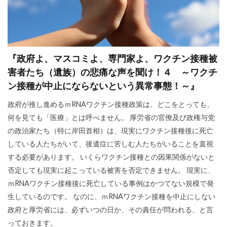
新型コロナウイルス
新世界秩序
文鮮明
敵国条項
教育
政治問題
放射線育種米
放射線育種
攻略詐欺
『政府よ、マスコミよ、専門家よ、ワクチン接種被
攻略法詐欺
悪魔崇拝
改憲草案
改憲
害者たち（遺族）の悲痛な声を聞け！４ ～ワクチ
ン接種が中止にならないという異常事態！～』
撲滅
技術
戦争
憲法研究会
憲法改正
感染症
愛国心
奇跡の薬
政府が推し進めるｍRNAワクチン接種政策は、どこをとっても、
何を見ても「医療」とは呼べません。 厚労省の官僚及び政権与党
大衆操作
日本国憲法
反日
の政治家たち（特に岸田首相）は、現実にワクチン接種後に死亡
国民IDカード制度
国政統一ルール
している人たちがいて、後遺症に苦しむ人たちがいることを直視
国家的危機
国会議員
噓
嘘
する必要があります。 いくらワクチン接種との因果関係がないと
否定しても現実に起こっている被害を否定できません。 現実に、
商品表示
合衆国憲法
台湾総統選挙
ｍRNAワクチン接種後に死亡している事例はかつてない規模で発
反グローバリズム運動
国籍条項
生しているのです。 なのに、ｍRNAワクチン接種を中止にしない
反グローバリズム
反カルト法
反WHO
政府と厚労省には、必ずいつの日か、その責任が問われる、と言
参政党
原理講論
原子力エネルギー
っておきます。