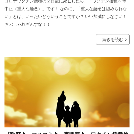
コロナワクチン接種の２日後に死亡したら、「ワクチン接種即時
行方不明
英国国教会
芽胞
芸能人
中止（重大な懸念）」です！ なのに、「重大な懸念は認められな
芦田修正
自由
自治基本条例
い」とは、いったいどういうことですか？ いい加減にしなさい！
おぶしゃれざんすな！！
超監視社会
迷惑
脱炭素
風邪
ｍRNA
５G
黒い貴族
高血圧
続きを読む
騎士団
食料自給率
食料安全保障
食料増産命令
食料危機
頼清徳
違法
霊感商法裁判
陰謀論
陰謀
阪神・淡路大震災
闇の権力者
闇の世界権力
鈴木義男
鈴木安蔵
遺族の会
自民党
聖公会
日米同盟
死亡者数
洗脳作戦
洗脳
泣き寝入り
法律相談
法の改竄
気候変動
民進党
民主主義
比較民族論
検閲
湾岸戦争