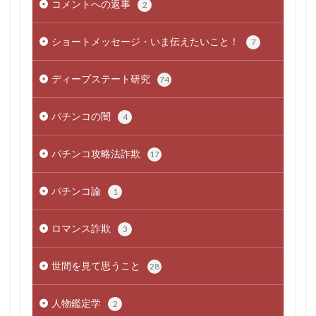
コメントへの返事
2
ショートメッセージ・いま伝えたいこと！
7
ディープステート研究
74
パチンコの闇
4
パチンコ攻略法詐欺
17
パチンコ論
1
ロマンス詐欺
3
世間を見て思うこと
28
人物鑑定学
2