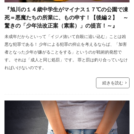
レプリコンワクチン
リンカーン大統領
『旭川の１４歳中学生がマイナス１７℃の公園で凍
死＝悪魔たちの所業に、もの申す！【後編２】 ～
リテラシー
ラルフ・バビット
ラハイナ
驚きの「少年法改正案（素案）」の提言！～』
ユーチューバー
ユダヤの王
ユダヤ
未成年だからといって「イジメ抜いて自殺に追い込む」ことは凶
世界統一政府
中華民国
メッセージ
悪な犯罪である！ 少年による犯罪の抑止を考えるならば、「加害
保守
努力義務
創価学会
出玉制御
者となった少年が嫌がることをする」というのが戦術的発想で
冤罪
円卓会議
共産主義の戦略
す。 それは「成人と同じ処罰」です。 罪と罰は釣り合っていなけ
ればいけないのです。
共産主義
児童移民
信仰
依存症
乳幼児
住民投票条例
仏教
続きを読む
人道に対する罪
人身売買
人権擁護法
人工ウイルス
人口削減
事例
事件・事故
メディア
ミラボー
チャーチル
ニュルンベルク綱領
パンデミック条約
パンデミック
パチンコ