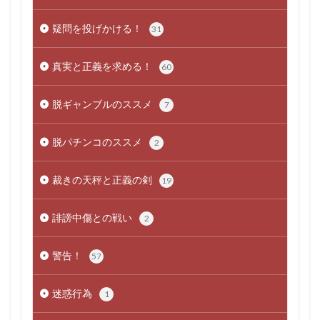
疑問を投げかける！
31
真実と正義を求める！
60
脱ギャンブルのススメ
7
脱パチンコのススメ
2
裁きの天秤と正義の剣
19
誹謗中傷との戦い
2
警告！
57
迷惑行為
1