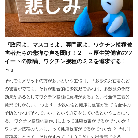
カメハメハ大王
カマラ・ハリス
オーストラリア
グローバリズム
オミクロン
エリザベス女王
エリザベス一世
エネルギー攻撃
『政府よ、マスコミよ、専門家よ、ワクチン接種被
エシュロン
ウド・ウルフコッテ
害者たちの悲痛な声を聞け！２ ～厚生労働省のツ
ウイルス学者
ウィンザー家
ウィルソン
イートの欺瞞、ワクチン接種のミスを追求する！
グローバリスト
グローバル・スタンダード
～』
インフォームドコンセント
それでもメリットの方が多いという主張は、「多少の死亡者など
ジョン・コールマン博士
ダイアナ妃
の被害がでても、それが割合的に少数派であれば、多数派の予防
効果があるとしてワクチン接種に意味がある」という全体主義的
タヴィストック研究所
セシル一族
発想でしかない。 つまり、少数の命と健康に被害が出ても全体の
セシル・ジョン・ローズ
セシル
予防となればそれでいい、という判断をしているということにな
スーパーシティ
スマートシティ
スポーツ
る。 ワクチン接種の副作用によって健康被害がでるかでないか？
スパムコメント
ジャーナリズム
コオロギ
ワクチン接種のミスによって健康被害がでるかでないか？ それは
接種者にとって、それがすべて（１００％）の出来事である。