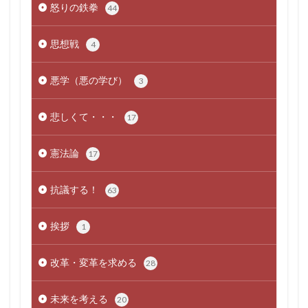
怒りの鉄拳
44
思想戦
4
悪学（悪の学び）
3
悲しくて・・・
17
憲法論
17
抗議する！
63
挨拶
1
改革・変革を求める
28
未来を考える
20