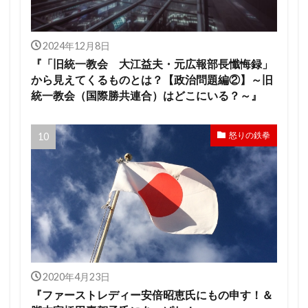
2024年12月8日
『「旧統一教会 大江益夫・元広報部長懺悔録」
から見えてくるものとは？【政治問題編②】～旧
統一教会（国際勝共連合）はどこにいる？～』
怒りの鉄拳
2020年4月23日
『ファーストレディー安倍昭恵氏にもの申す！＆