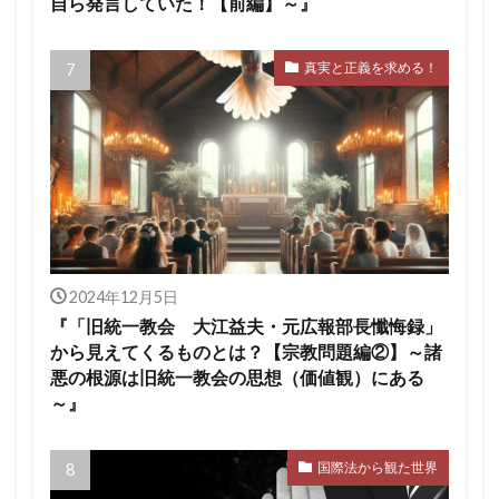
自ら発言していた！【前編】～』
真実と正義を求める！
2024年12月5日
『「旧統一教会 大江益夫・元広報部長懺悔録」
から見えてくるものとは？【宗教問題編②】～諸
悪の根源は旧統一教会の思想（価値観）にある
～』
国際法から観た世界