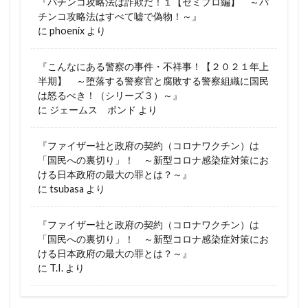
『パチンコ攻略法は詐欺だ！１【セミプロ編】 ～パ
チンコ攻略法はすべて嘘で偽物！～』
に
phoenix
より
『こんなにある警察の事件・不祥事！【２０２１年上
半期】 ～堕落する警察官と腐敗する警察組織に国民
は怒るべき！（シリーズ３）～』
に
ジェームス ボンド
より
『ファイザー社と政府の契約（コロナワクチン）は
「国民への裏切り」！ ～新型コロナ感染症対策にお
ける日本政府の最大の罪とは？～』
に
tsubasa
より
『ファイザー社と政府の契約（コロナワクチン）は
「国民への裏切り」！ ～新型コロナ感染症対策にお
ける日本政府の最大の罪とは？～』
に
T.I.
より