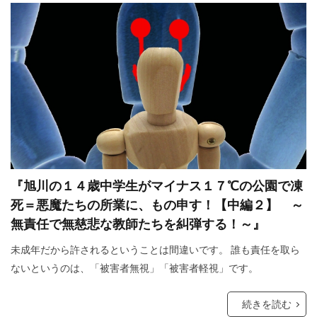
フランス革命
ペット
ヘルシンキ宣言
プロパガンダ２
プロパガンダ
プリオン病
プリオン
プランデミック
フリーメーソンリー
フリーメーソン
フリーメイソン
ｍRNAワクチン
検索
『旭川の１４歳中学生がマイナス１７℃の公園で凍
死＝悪魔たちの所業に、もの申す！【中編２】 ～
無責任で無慈悲な教師たちを糾弾する！～』
未成年だから許されるということは間違いです。 誰も責任を取ら
ないというのは、「被害者無視」「被害者軽視」です。
続きを読む