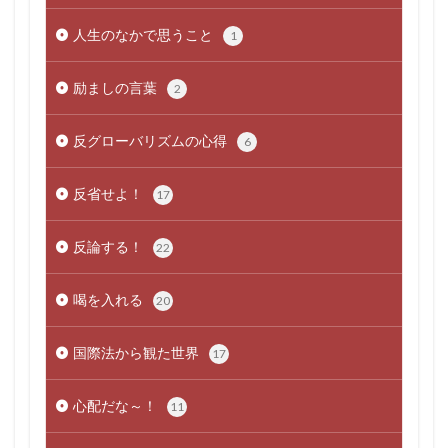
人生のなかで思うこと
1
励ましの言葉
2
反グローバリズムの心得
6
反省せよ！
17
反論する！
22
喝を入れる
20
国際法から観た世界
17
心配だな～！
11