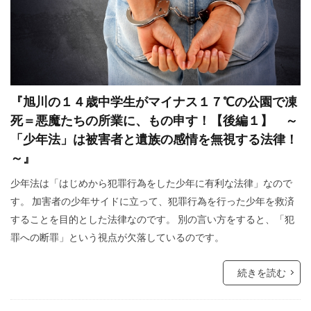
ハワイ州
ハワイ山火事
ハワイの歴史
ノーベル賞
ネットストーカー
ニュー・ワールドオーダー
ナチズム
ビルダーバーグ
ナチ
ナイジェリア
『旭川の１４歳中学生がマイナス１７℃の公園で凍
ドラマ・映画
ドナルド・トランプ
死＝悪魔たちの所業に、もの申す！【後編１】 ～
トランプ氏
トランプ大統領
デマ
「少年法」は被害者と遺族の感情を無視する法律！
ディープステート論
ディープステート
～』
ビジネス
ビル・ゲイツ
マッカーサー
少年法は「はじめから犯罪行為をした少年に有利な法律」なので
す。 加害者の少年サイドに立って、犯罪行為を行った少年を救済
ホルコン制御
マウイ島火災
マウイ島
することを目的とした法律なのです。 別の言い方をすると、「犯
マインド・マネージメント
罪への断罪」という視点が欠落しているのです。
マインドコントロール
ポツダム宣言
ボヘミアン・クラブ
ボトックス
続きを読む
ホルコン特許
ホルコン攻略法
ホルコン