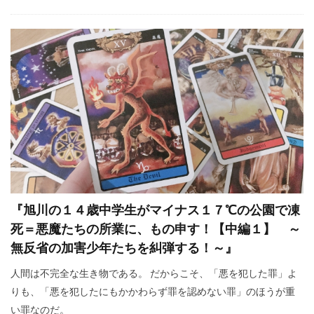
『旭川の１４歳中学生がマイナス１７℃の公園で凍
死＝悪魔たちの所業に、もの申す！【中編１】 ～
無反省の加害少年たちを糾弾する！～』
人間は不完全な生き物である。 だからこそ、「悪を犯した罪」よ
りも、「悪を犯したにもかかわらず罪を認めない罪」のほうが重
い罪なのだ。