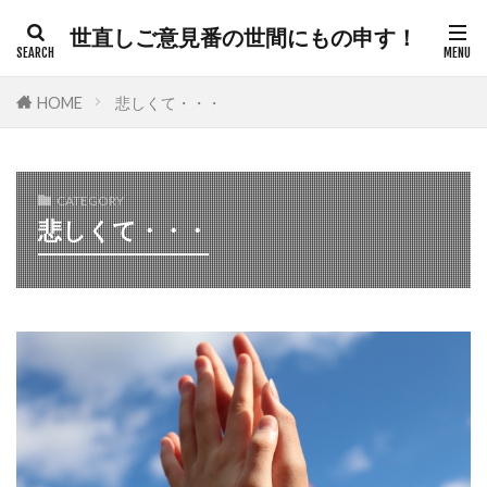
世直しご意見番の世間にもの申す！
カテゴリー
HOME
悲しくて・・・
タグ
CATEGORY
悲しくて・・・
300人委員会
帯状疱疹
弁護士
建築基準法
幸福実現党
年次改革要望書
平和都市条例
平和の殿堂
平和
帰化の履歴
帰化
差別
御用専門家
岸田総理
岸信介
山火事
対外援助
定期接種
宗教
安全保障
安倍晋三
宇宙時代
役立つ知識
悪魔
天然ワクチン
攻略理論