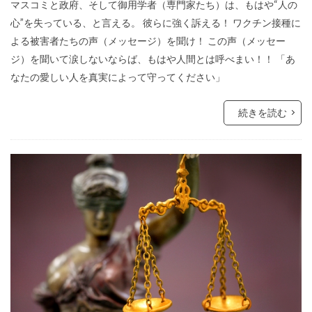
マスコミと政府、そして御用学者（専門家たち）は、もはや“人の
イエス・キリスト
アロハスピリット
心”を失っている、と言える。 彼らに強く訴える！ ワクチン接種に
よる被害者たちの声（メッセージ）を聞け！ この声（メッセー
アルツハイマー病
アメリカ合衆国選挙
ジ）を聞いて涙しないならば、もはや人間とは呼べまい！！ 「あ
アメリカ合衆国大統領選挙
アメリカ合衆国
なたの愛しい人を真実によって守ってください」
アジェンダ２１
WCC
あきたこまち
続きを読む
YouTube
XBB型
WHO脱退
WHO
WHA
WGIP
WEF
WCH
ダイナマイト
ダボス会議
動物
ロマンス詐欺
不都合な真実
一般社団法人ワクチン問題研究会
ヴィクトリア女王
ワン・ワールド政府
ワクチン問題研究会
ワクチン
ローリー医師
ローマ教皇
ローマクラブ
ロックフェラー
中毒
ロシア大統領選挙