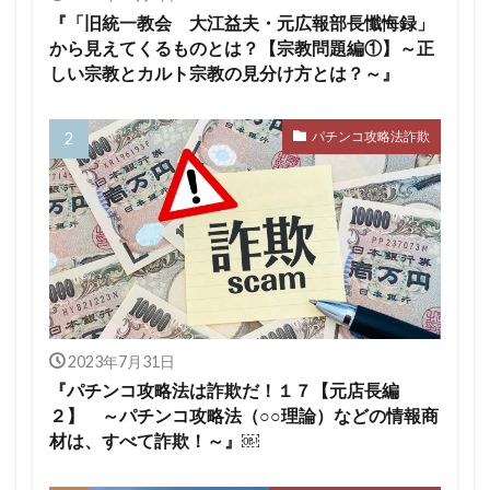
『「旧統一教会 大江益夫・元広報部長懺悔録」
から見えてくるものとは？【宗教問題編①】～正
しい宗教とカルト宗教の見分け方とは？～』
パチンコ攻略法詐欺
2023年7月31日
『パチンコ攻略法は詐欺だ！１７【元店長編
２】 ～パチンコ攻略法（○○理論）などの情報商
材は、すべて詐欺！～』￼