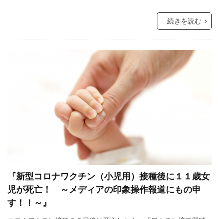
厚生労働省
占領政策
南北戦争
続きを読む
国民の権利
国籍法
大東亜戦争
地球環境問題
大和魂
大和心
多様化
多元文化
外国人犯罪
外国人参政権
外交問題評議会
変異種
地球統一政府
地球温暖化
国連
地方自治法改正
地方自治法
地方自治の本旨
国際連合
国際法
国際問題
国際勝共連合
国際ロマンス詐欺
国連憲章
日常生活
日本神道
医者裁判
裏金
賭博
『新型コロナワクチン（小児用）接種後に１１歳女
貴族
護憲
議会基本条例
誹謗中傷
児が死亡！ ～メディアの印象操作報道にもの申
誘拐
訪日
言論弾圧
言論の自由
す！！～』
裁判
農業
被害者の会
被害相談