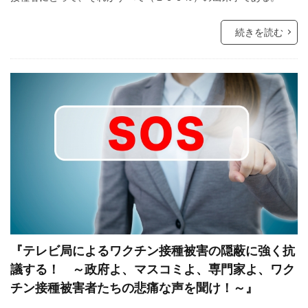
サル痘
ゴキブリ
コロナ飲み薬
コロナワクチン接種率
コロナワクチン接種
続きを読む
コロナワクチン
コロナウイルスの正体
コミュニティノート
コシヒカリ
ウィリアム・シェイクスピア
イルミナティ
ダニエル・エスチューリン
IHR改訂
RIIA
P2メーソンリー
P2
NATO
LGBT理解増進法
LGBT
KGB
JAL123便墜落事故
IMF
IHR改正案
SDGs
IDカード
GHQ
DS
DEW
CO²犯人説
COVID-19
CIA
『テレビ局によるワクチン接種被害の隠蔽に強く抗
CFR
CCP
SARS-CoV-2
The Liberty
議する！ ～政府よ、マスコミよ、専門家よ、ワク
イベルメクチン
アダム・ヴァイスハウプト
チン接種被害者たちの悲痛な声を聞け！～』
イジメ
イギリス王室
イエズス会