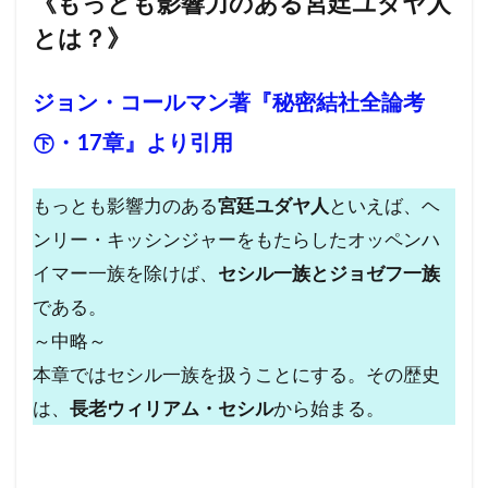
《もっとも影響力のある宮廷ユダヤ人
レプリコンワクチン
リンカーン大統領
とは？》
リテラシー
ラルフ・バビット
ラハイナ
ジョン・コールマン著『秘密結社全論考
ユーチューバー
ユダヤの王
ユダヤ
世界統一政府
中華民国
メッセージ
㊦・17章』より引用
保守
努力義務
創価学会
出玉制御
もっとも影響力のある
宮廷ユダヤ人
といえば、ヘ
冤罪
円卓会議
共産主義の戦略
ンリー・キッシンジャーをもたらしたオッペンハ
共産主義
児童移民
信仰
依存症
イマー一族を除けば、
セシル一族とジョゼフ一族
乳幼児
住民投票条例
仏教
である。
人道に対する罪
人身売買
人権擁護法
～中略～
人工ウイルス
人口削減
事例
本章ではセシル一族を扱うことにする。その歴史
事件・事故
メディア
ミラボー
は、
長老ウィリアム・セシル
から始まる。
チャーチル
ニュルンベルク綱領
パンデミック条約
パンデミック
パチンコ