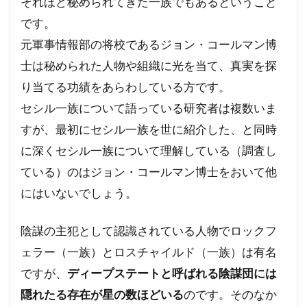
それほど秘められてきた一族でもあるということ
行方不明
英国国教会
芽胞
芸能人
です。
芦田修正
自由
自治基本条例
元軍事情報部の将校であるジョン・コールマン博
超監視社会
迷惑
脱炭素
風邪
士は秘められた人物や組織に光を当て、真実を探
ｍRNA
５G
黒い貴族
高血圧
り当てる功績をあらわしている方です。
セシル一族について語っている研究者は複数いま
騎士団
食料自給率
食料安全保障
すが、最初にセシル一族を世に紹介した、と同時
食料増産命令
食料危機
頼清徳
違法
に深くセシル一族について理解している（調査し
霊感商法裁判
陰謀論
陰謀
ている）のはジョン・コールマン博士をおいて他
阪神・淡路大震災
闇の権力者
にはいないでしょう。
闇の世界権力
鈴木義男
鈴木安蔵
遺族の会
自民党
聖公会
日米同盟
陰謀の主犯として認識されている人物でロックフ
死亡者数
洗脳作戦
洗脳
泣き寝入り
ェラー（一族）とロスチャイルド（一族）は有名
法律相談
法の改竄
気候変動
民進党
ですが、
ディープステートと呼ばれる陰謀団には
隠れたる存在が星の数ほどいる
民主主義
比較民族論
のです。そのなか
検閲
湾岸戦争