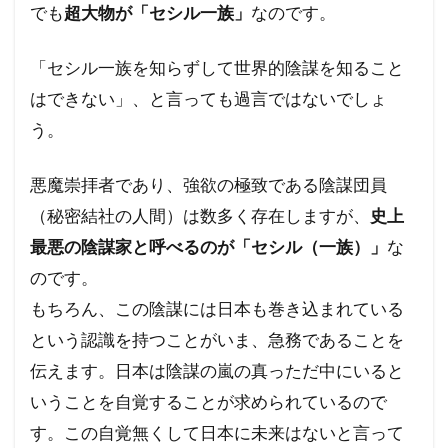
でも
超大物が「セシル一族」
なのです。
核の傘
東京裁判
東インド会社
未来都市
未来社会
朝鮮人
朝鮮
「セシル一族を知らずして世界的陰謀を知ること
昆虫食
旧統一教会
温暖化
はできない」、と言っても過言ではないでしょ
火星移住計画
緊急事態条項
秋接種
う。
統一教会
経口コロナ薬
終戦記念日
悪魔崇拝者であり、強欲の極致である陰謀団員
終戦の日
終戦
米農家
立証責任
（秘密結社の人間）は数多く存在しますが、
史上
移民
秘密結社
福音派
災害
最悪の陰謀家と呼べるのが「セシル（一族）」
な
禁パチ
社会問題
病気・医療
のです。
男系継承
生理学・医学賞
王族
犬猫
もちろん、この陰謀には日本も巻き込まれている
特別公務員
焚書
南アフリカ
医療
という認識を持つことがいま、急務であることを
BSE
カトリック教会
グノーシス主義
伝えます。日本は陰謀の嵐の真っただ中にいると
ギャンブル
キリスト教
キックバック
いうことを自覚することが求められているので
カール・マルクス
カルト宗教
カルト
す。この自覚無くして日本に未来はないと言って