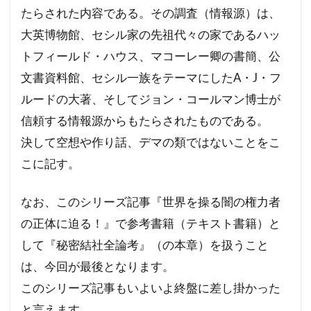
サル痘
ゴキブリ
コロナ飲み薬
たらされた内容である。その調査（情報源）は、
コロナワクチン接種率
コロナワクチン接種
大英博物館、セシル家の先祖代々の家であるハッ
コロナワクチン
コロナウイルスの正体
トフィールド・ハウス、マコーレー卿の書簡、公
コミュニティノート
コシヒカリ
文書資料館、セシル一族をテーマにしたA・J・フ
ウィリアム・シェイクスピア
イルミナティ
ルードの大著、そしてジョン・コールマン博士が
信頼する情報源からもたらされたものである。
ダニエル・エスチューリン
IHR改訂
RIIA
決して空想や作り話、デマの類ではないことをこ
P2メーソンリー
P2
NATO
こに記す。
LGBT理解増進法
LGBT
KGB
JAL123便墜落事故
IMF
IHR改正案
なお、このシリーズ記事『世界を操る闇の権力者
SDGs
IDカード
GHQ
DS
の正体に迫る！』で参考書籍（テキスト書籍）と
DEW
CO²犯人説
COVID-19
CIA
して『秘密結社全論考』（の本章）を扱うこと
CFR
CCP
SARS-CoV-2
The Liberty
は、今回が最後となります。
イベルメクチン
アダム・ヴァイスハウプト
このシリーズ記事もいよいよ終盤に差し掛かった
と言えます。
イジメ
イギリス王室
イエズス会