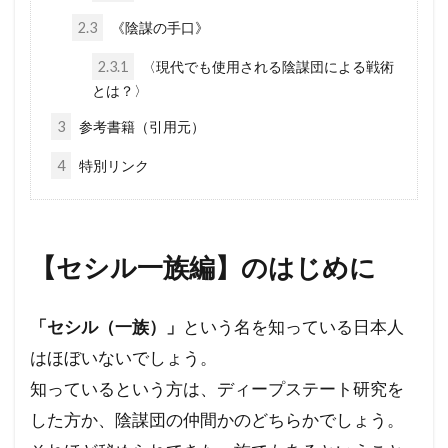
厚生労働省
占領政策
南北戦争
2.3
《陰謀の手口》
国民の権利
国籍法
大東亜戦争
2.3.1
〈現代でも使用される陰謀団による戦術
とは？〉
地球環境問題
大和魂
大和心
多様化
3
参考書籍（引用元）
多元文化
外国人犯罪
外国人参政権
外交問題評議会
変異種
地球統一政府
4
特別リンク
地球温暖化
国連
地方自治法改正
地方自治法
地方自治の本旨
国際連合
【セシル一族編】
のはじめに
国際法
国際問題
国際勝共連合
国際ロマンス詐欺
国連憲章
日常生活
「セシル（一族）」
という名を知っている日本人
日本神道
医者裁判
裏金
賭博
はほぼいないでしょう。
貴族
護憲
議会基本条例
誹謗中傷
知っているという方は、ディープステート研究を
誘拐
訪日
言論弾圧
言論の自由
した方か、陰謀団の仲間かのどちらかでしょう。
裁判
農業
被害者の会
被害相談