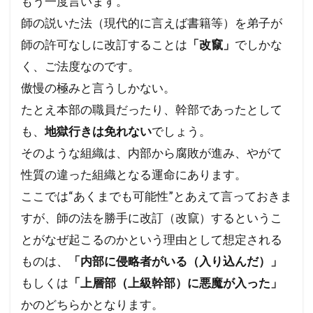
もう一度言います。
師の説いた法（現代的に言えば書籍等）を弟子が
師の許可なしに改訂することは
「改竄」
でしかな
く、ご法度なのです。
傲慢の極みと言うしかない。
たとえ本部の職員だったり、幹部であったとして
も、
地獄行きは免れない
でしょう。
そのような組織は、内部から腐敗が進み、やがて
性質の違った組織となる運命にあります。
ここでは“あくまでも可能性”とあえて言っておきま
すが、師の法を勝手に改訂（改竄）するというこ
とがなぜ起こるのかという理由として想定される
ものは、
「内部に侵略者がいる（入り込んだ）」
もしくは
「上層部（上級幹部）に悪魔が入った」
かのどちらかとなります。