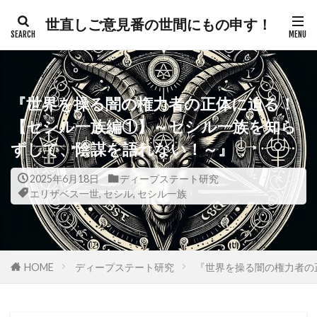
世直しご意見番の世間にもの申す！
カテゴリー
『世界を操る闇の権力者の正体に迫る！
タグ
【セシル一族編①】～セシル一族を知ら
ずして、陰謀を語れない！～』
300人委員会
帯状疱疹
弁護士
建築基準法
幸福実現党
年次改革要望書
2025年6月18日
ディープステート研究
エリザベス一世
,
セシル
,
セシル一族
平和都市条例
平和の殿堂
平和
帰化の履歴
帰化
差別
御用専門家
岸田総理
岸信介
山火事
対外援助
HOME
定期接種
ディープステート研究
宗教
安全保障
『世界を操る闇の権力者の
安倍晋三
宇宙時代
役立つ知識
悪魔
天然ワクチン
攻略理論