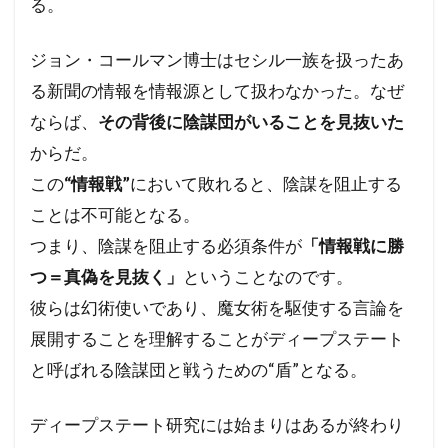
る。
フランス革命
ペット
ヘルシンキ宣言
プロパガンダ２
プロパガンダ
プリオン病
ジョン・コールマン博士はセシル一族を扱ったあ
プリオン
プランデミック
る新聞の情報を情報源として扱わなかった。なぜ
フリーメーソンリー
フリーメーソン
ならば、
その背後に陰謀団がいることを見抜いた
フリーメイソン
ｍRNAワクチン
からだ。
この
“情報戦”
において敗れると、陰謀を阻止する
検索
ことは不可能となる。
つまり、陰謀を阻止する必須条件が
「情報戦に勝
つ＝真偽を見抜く」
ということなのです。
彼らは幻術使いであり、魔女術を駆使する言論を
展開することを理解することがディープステート
と呼ばれる陰謀団と戦うための“盾”となる。
ディープステート研究には始まりはあるが終わり