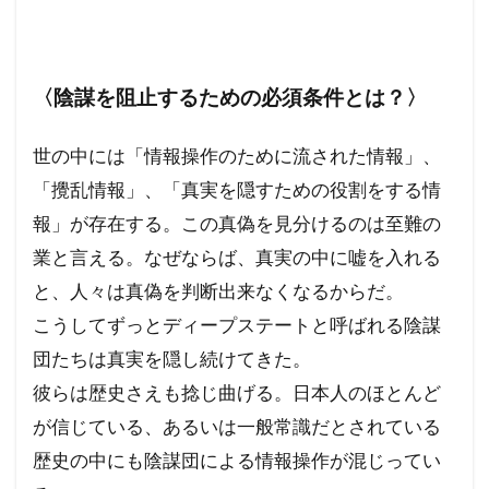
ハワイ州
ハワイ山火事
ハワイの歴史
ノーベル賞
ネットストーカー
〈陰謀を阻止するための必須条件とは？〉
ニュー・ワールドオーダー
ナチズム
ビルダーバーグ
ナチ
ナイジェリア
世の中には「情報操作のために流された情報」、
ドラマ・映画
ドナルド・トランプ
「攪乱情報」、「真実を隠すための役割をする情
トランプ氏
トランプ大統領
デマ
報」が存在する。この真偽を見分けるのは至難の
ディープステート論
ディープステート
業と言える。なぜならば、真実の中に嘘を入れる
ビジネス
ビル・ゲイツ
マッカーサー
と、人々は真偽を判断出来なくなるからだ。
ホルコン制御
マウイ島火災
マウイ島
こうしてずっとディープステートと呼ばれる陰謀
マインド・マネージメント
団たちは真実を隠し続けてきた。
彼らは歴史さえも捻じ曲げる。日本人のほとんど
マインドコントロール
ポツダム宣言
が信じている、あるいは一般常識だとされている
ボヘミアン・クラブ
ボトックス
歴史の中にも陰謀団による情報操作が混じってい
ホルコン特許
ホルコン攻略法
ホルコン