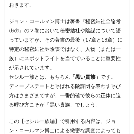
カメハメハ大王
カマラ・ハリス
おきます。
オーストラリア
グローバリズム
ジョン・コールマン博士は著書『秘密結社全論考
オミクロン
エリザベス女王
㊤㊦』の２巻において秘密結社や陰謀について語
エリザベス一世
エネルギー攻撃
っていますが、その著書の最後（17章と18章）に
エシュロン
ウド・ウルフコッテ
特定の秘密結社や陰謀ではなく、人物（または一
ウイルス学者
ウィンザー家
ウィルソン
族）にスポットライトを当てていることに重要性
グローバリスト
グローバル・スタンダード
が示されています。
インフォームドコンセント
セシル一族とは、もちろん
「黒い貴族」
です。
ジョン・コールマン博士
ダイアナ妃
ディープステートと呼ばれる陰謀団を表わす呼び
タヴィストック研究所
セシル一族
方はさまざまですが、一番的確で彼らの正体に迫
る呼び方こそが「黒い貴族」でしょう。
セシル・ジョン・ローズ
セシル
スーパーシティ
スマートシティ
スポーツ
この【セシル一族編】で引用する内容は、ジョ
スパムコメント
ジャーナリズム
コオロギ
ン・コールマン博士による緻密な調査によっても