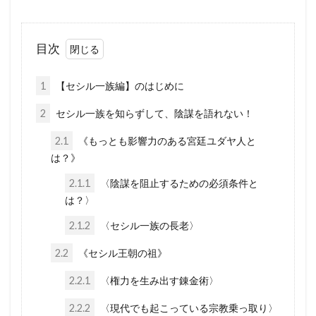
新型コロナウイルス
新世界秩序
文鮮明
敵国条項
教育
政治問題
目次
放射線育種米
放射線育種
攻略詐欺
1
【セシル一族編】のはじめに
攻略法詐欺
悪魔崇拝
改憲草案
改憲
2
セシル一族を知らずして、陰謀を語れない！
撲滅
技術
戦争
憲法研究会
2.1
《もっとも影響力のある宮廷ユダヤ人と
憲法改正
感染症
愛国心
奇跡の薬
は？》
大衆操作
日本国憲法
反日
2.1.1
〈陰謀を阻止するための必須条件と
国民IDカード制度
国政統一ルール
は？〉
国家的危機
国会議員
噓
嘘
2.1.2
〈セシル一族の長老〉
商品表示
合衆国憲法
台湾総統選挙
2.2
《セシル王朝の祖》
反グローバリズム運動
国籍条項
2.2.1
〈権力を生み出す錬金術〉
反グローバリズム
反カルト法
反WHO
2.2.2
〈現代でも起こっている宗教乗っ取り〉
参政党
原理講論
原子力エネルギー