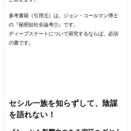
イエス・キリスト
アロハスピリット
参考書籍（引用元）は、ジョン・コールマン博士
アルツハイマー病
アメリカ合衆国選挙
の『秘密結社全論考㊦』です。
アメリカ合衆国大統領選挙
アメリカ合衆国
ディープステートについて研究するならば、必須
アジェンダ２１
WCC
あきたこまち
の書です。
YouTube
XBB型
WHO脱退
WHO
WHA
WGIP
WEF
WCH
ダイナマイト
ダボス会議
動物
ロマンス詐欺
不都合な真実
一般社団法人ワクチン問題研究会
ヴィクトリア女王
ワン・ワールド政府
セシル一族を知らずして、陰謀
ワクチン問題研究会
ワクチン
を語れない！
ローリー医師
ローマ教皇
ローマクラブ
ロックフェラー
中毒
ロシア大統領選挙