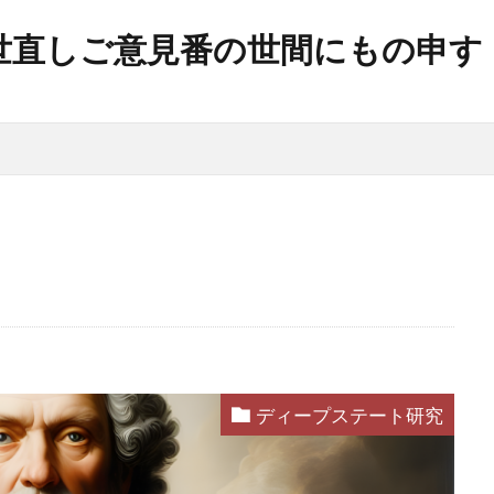
世直しご意見番の世間にもの申す
帯状疱疹
弁護士
建築基準法
幸福実現党
年
平和の殿堂
平和
帰化の履歴
帰化
差別
岸信介
山火事
対外援助
定期接種
宗教
安
宇宙時代
役立つ知識
悪魔
天然ワクチン
攻略理
イルス
新世界秩序
文鮮明
敵国条項
教育
政
放射線育種
攻略詐欺
攻略法詐欺
悪魔崇拝
戦争
憲法研究会
憲法改正
感染症
愛国心
日本国憲法
反日
国民IDカード制度
国政統一ルール
噓
嘘
商品表示
合衆国憲法
台湾総統選挙
ディープステート研究
ズム運動
国籍条項
反グローバリズム
反カルト法
理講論
原子力エネルギー
厚生労働省
占領政策