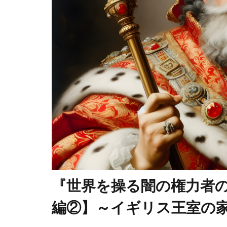
国民の権利
多元文化
地球温暖化
国際法
国
日本神道
誘拐
訪日
行方不明
超監視社会
騎士団
食
霊感商法裁判
『世界を操る闇の権力者
鈴木義男
洗脳作戦
編②】～イギリス王室の
民主主義