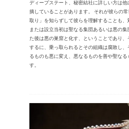
ディープステート、秘密結社に詳しい方は他
未来都市
摘していることがあります。 それが彼らの常
火星移住計画
取り」を知らずして彼らを理解することも、
終戦の日
または設立当初は聖なる集団あるいは悪の集
禁パチ
社
た後は悪の巣窟と化す、ということであり、
特別公務員
するに、乗っ取られるとその組織は腐敗し、
ギャンブル
るものも悪に変え、悪なるものを善や聖なる
カメハメハ大
す。
エリザベス女
ウイルス学者
グローバル・
ダイアナ妃
スーパーシテ
コオロギ