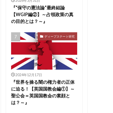
2026年3月31日
『“保守の憲法論”最終結論
【WGIP編②】～占領政策の真
の目的とは？～』
ディープステート研究
2024年12月17日
『世界を操る闇の権力者の正体
に迫る！【英国国教会編①】～
聖公会＝英国国教会の素顔と
は？～』