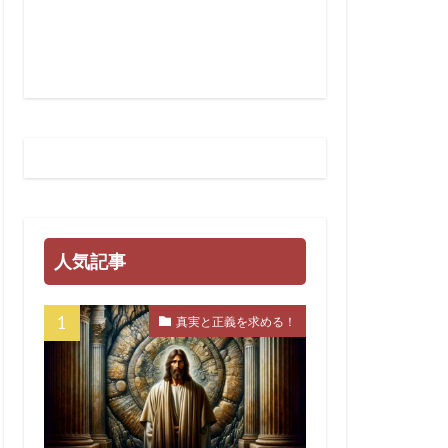
温暖化
終戦記念日
派
災害
族
犬猫
グノーシス主義
宗教
カルト
オミクロン
ド・ウルフコッテ
人気記事
真実と正義を求める！
博士
ズ
セシル
ーナリズム