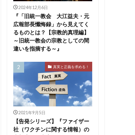
ティノート
2024年12月6日
スチューリン
『「旧統一教会 大江益夫・元
広報部長懺悔録」から見えてく
法
LGBT
るものとは？【宗教的真理編】
GHQ
～旧統一教会の宗教としての間
SARS-CoV-2
違いを指摘する～』
イギリス王室
真実と正義を求める！
ェンダ２１
WHA
マンス詐欺
ン・ワールド政府
2021年9月5日
クラブ
【告発シリーズ】『ファイザー
ンカーン大統領
社（ワクチンに関する情報）の