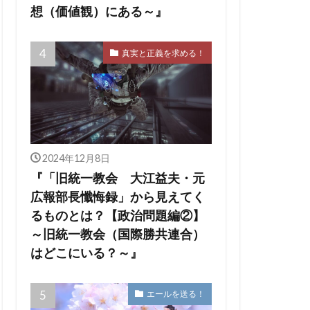
想（価値観）にある～』
真実と正義を求める！
2024年12月8日
『「旧統一教会 大江益夫・元
広報部長懺悔録」から見えてく
るものとは？【政治問題編②】
～旧統一教会（国際勝共連合）
はどこにいる？～』
エールを送る！