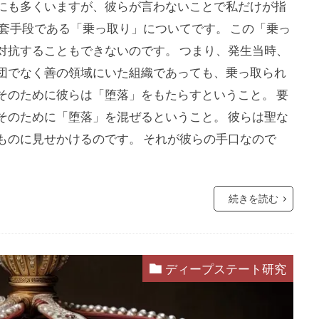
にも多くいますが、彼らが言わないことで私だけが指
未来社会
朝鮮人
朝鮮
昆虫食
旧統一教会
套手段である「乗っ取り」についてです。 この「乗っ
緊急事態条項
秋接種
統一教会
経口コロナ薬
対抗することもできないのです。 つまり、発生当時、
終戦
米農家
立証責任
移民
秘密結社
福音
団でなく善の領域にいた組織であっても、乗っ取られ
会問題
病気・医療
男系継承
生理学・医学賞
王
そのために彼らは「堕落」をもたらすということ。 要
焚書
南アフリカ
医療
BSE
カトリック教会
そのために「堕落」を混ぜるということ。 彼らは聖な
キリスト教
キックバック
カール・マルクス
カルト
ものに見せかけるのです。 それが彼らの手口なので
王
カマラ・ハリス
オーストラリア
グローバリズム
王
エリザベス一世
エネルギー攻撃
エシュロン
ウ
続きを読む
ウィンザー家
ウィルソン
グローバリスト
スタンダード
インフォームドコンセント
ジョン・コールマン
タヴィストック研究所
セシル一族
セシル・ジョン・ロー
ディープステート研究
ィ
スマートシティ
スポーツ
スパムコメント
ジャ
サル痘
ゴキブリ
コロナ飲み薬
コロナワクチン接種率