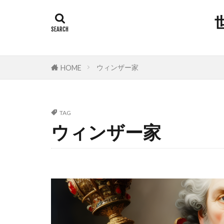
タグ
300人委員会
平和都市条例
ウィンザー家
HOME
岸田総理
安倍晋三
TAG
新型コロナウ
ウィンザー家
放射線育種米
撲滅
技術
大衆操作
国会議員
反グローバリ
参政党
原