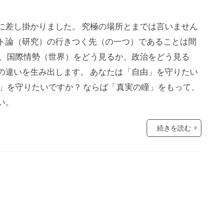
ラルフ・バビット
ラハイナ
ユーチューバー
ユダヤ
中華民国
メッセージ
保守
努力義務
創価学
に差し掛かりました。 究極の場所とまでは言いません
会議
共産主義の戦略
共産主義
児童移民
信仰
ト論（研究）の行きつく先（の一つ）であることは間
民投票条例
仏教
人道に対する罪
人身売買
人権
は、国際情勢（世界）をどう見るか、政治をどう見る
人口削減
事例
事件・事故
メディア
ミラボ
の違いを生み出します。 あなたは「自由」を守りたい
ク綱領
パンデミック条約
パンデミック
パチンコ
」を守りたいですか？ ならば「真実の瞳」をもって、
い。
ハワイの歴史
ノーベル賞
ネットストーカー
ルドオーダー
ナチズム
ビルダーバーグ
ナチ
ナイ
続きを読む
ドナルド・トランプ
トランプ氏
トランプ大統領
ート論
ディープステート
ビジネス
ビル・ゲイツ
マウイ島火災
マウイ島
マインド・マネージメント
トロール
ポツダム宣言
ボヘミアン・クラブ
ボトックス
ホルコン攻略法
ホルコン
フランス革命
ペット
言
プロパガンダ２
プロパガンダ
プリオン病
プリ