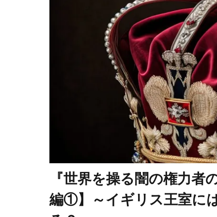
コロナワクチ
コシヒカリ
IHR改訂
KGB
JA
DS
DEW
The Liberty
イエズス会
アメリカ合衆
WCC
あ
WGIP
W
不都合な真実
『世界を操る闇の権力者
ワクチン問題
編①】～イギリス王室に
ロックフェラ