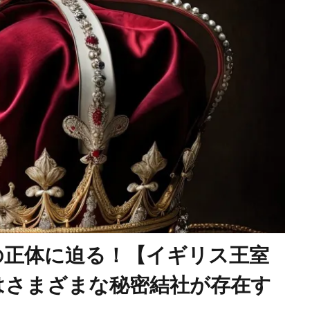
ン接種
コロナワクチン
コロナウイルスの正体
コミュニ
ウィリアム・シェイクスピア
イルミナティ
ダニエル・エ
RIIA
P2メーソンリー
P2
NATO
LGBT理解増進
L123便墜落事故
IMF
IHR改正案
SDGs
IDカード
CO²犯人説
COVID-19
CIA
CFR
CCP
イベルメクチン
アダム・ヴァイスハウプト
イジメ
イエス・キリスト
アロハスピリット
アルツハイマー病
国選挙
アメリカ合衆国大統領選挙
アメリカ合衆国
アジ
きたこまち
YouTube
XBB型
WHO脱退
WHO
EF
WCH
ダイナマイト
ダボス会議
動物
ロ
一般社団法人ワクチン問題研究会
ヴィクトリア女王
ワ
の正体に迫る！【イギリス王室
研究会
ワクチン
ローリー医師
ローマ教皇
ローマ
はさまざまな秘密結社が存在す
ー
中毒
ロシア大統領選挙
レプリコンワクチン
リ