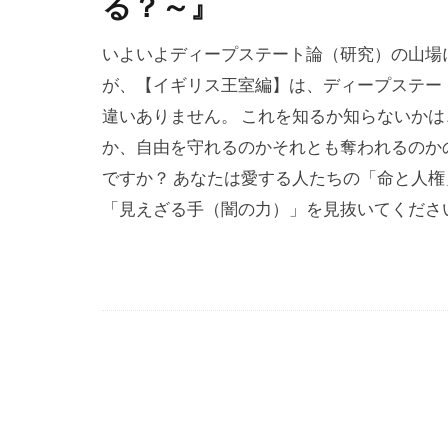
る？～』
リテラシー
世界統一政府
いよいよディープステート論（研究）の山場
冤罪
円卓
が、【イギリス王室編】は、ディープステー
乳幼児
住
違いありません。 これを知るか知らないか
人工ウイルス
か、自由を守れるのかそれとも奪われるのか
ニュルンベル
ですか？ あなたは愛する人たちの「命と人権
「見えざる手（闇の力）」を見抜いてくださ
ハワイ山火事
ニュー・ワー
ドラマ・映画
ディープステ
ホルコン制御
マインドコン
ホルコン特許
ヘルシンキ宣