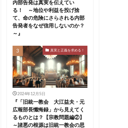
の王
ユダヤ
内部告発は真実を伝えてい
る！ ～地位や利益を投げ捨
会
出玉制御
て、命の危険にさらされる内部
依存症
告発者をなぜ信用しないのか？
擁護法
～』
ー
チャーチル
ハワイ州
真実と正義を求める！
ジェリア
デマ
マッカーサー
2024年12月5日
『「旧統一教会 大江益夫・元
広報部長懺悔録」から見えてく
るものとは？【宗教問題編②】
～諸悪の根源は旧統一教会の思
オン