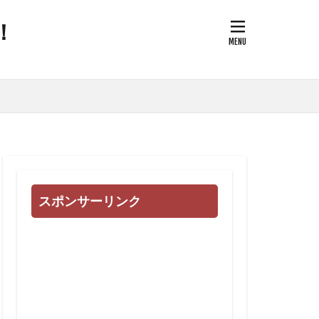
！
次改革要望書
御用専門家
全保障
論
治問題
改憲草案
改憲
スポンサーリンク
奇跡の薬
国家的危機
反WHO
南北戦争