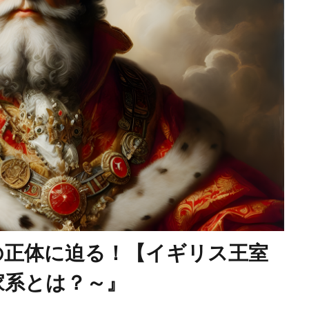
国籍法
大東亜戦争
地球環境問題
大和魂
大和
外国人犯罪
外国人参政権
外交問題評議会
変異種
国連
地方自治法改正
地方自治法
地方自治の本旨
際問題
国際勝共連合
国際ロマンス詐欺
国連憲章
医者裁判
裏金
賭博
貴族
護憲
議会基本条
言論弾圧
言論の自由
裁判
農業
被害者の
英国国教会
芽胞
芸能人
芦田修正
自由
自
迷惑
脱炭素
風邪
ｍRNA
５G
黒い貴族
料自給率
食料安全保障
食料増産命令
食料危機
陰謀論
陰謀
阪神・淡路大震災
闇の権力者
の正体に迫る！【イギリス王室
鈴木安蔵
遺族の会
自民党
聖公会
日米同盟
洗脳
泣き寝入り
法律相談
法の改竄
気候変動
家系とは？～』
比較民族論
検閲
湾岸戦争
核の傘
東京裁判