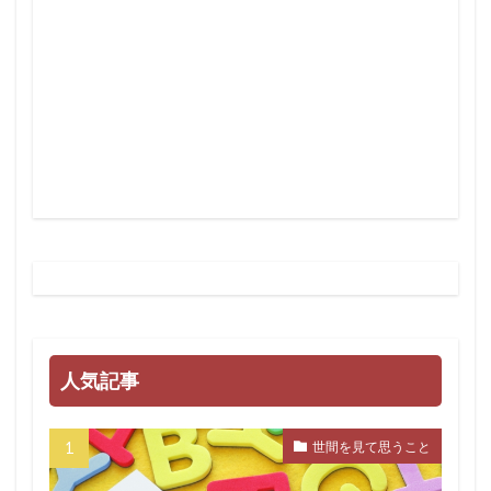
行方不明
英国国教会
芽胞
芸能人
芦田修正
自由
自治基本条例
超監視社会
迷惑
脱炭素
風邪
ｍRNA
５G
黒い貴族
高血圧
騎士団
食料自給率
食料安全保障
食料増産命令
食料危機
頼清徳
違法
霊感商法裁判
陰謀論
陰謀
阪神・淡路大震災
闇の権力者
闇の世界権力
鈴木義男
鈴木安蔵
遺族の会
自民党
聖公会
日米同盟
人気記事
死亡者数
洗脳作戦
洗脳
泣き寝入り
法律相談
法の改竄
気候変動
民進党
世間を見て思うこと
民主主義
比較民族論
検閲
湾岸戦争