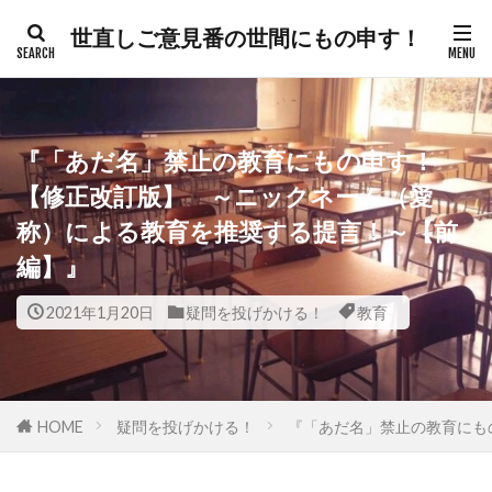
世直しご意見番の世間にもの申す！
カテゴリー
『「あだ名」禁止の教育にもの申す！
タグ
【修正改訂版】 ～ニックネーム（愛
称）による教育を推奨する提言！～【前
300人委員会
帯状疱疹
弁護士
編】』
建築基準法
幸福実現党
年次改革要望書
平和都市条例
平和の殿堂
平和
2021年1月20日
疑問を投げかける！
教育
帰化の履歴
帰化
差別
御用専門家
岸田総理
岸信介
山火事
対外援助
定期接種
宗教
安全保障
安倍晋三
HOME
疑問を投げかける！
『「あだ名」禁止の教育にも
宇宙時代
役立つ知識
悪魔
天然ワクチン
攻略理論