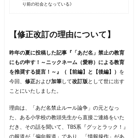
り前の社会となっている》
核の傘
東京裁判
東インド会社
未来都市
未来社会
朝鮮人
朝鮮
昆虫食
旧統一教会
温暖化
【修正改訂の理由について】
火星移住計画
緊急事態条項
秋接種
統一教会
経口コロナ薬
終戦記念日
昨年の夏に投稿した記事『「あだ名」禁止の教育
終戦の日
終戦
米農家
立証責任
にもの申す！～ニックネーム（愛称）による教育
移民
秘密結社
福音派
災害
を推奨する提言！～』（【前編】と【後編】）
を
禁パチ
社会問題
病気・医療
今回、
修正
および
加筆
して
改訂
版
として世に出す
男系継承
生理学・医学賞
王族
犬猫
ことにいたしました。
特別公務員
焚書
南アフリカ
医療
理由は、「あだ名禁止ルール論争」の元となっ
BSE
カトリック教会
グノーシス主義
た、ある小学校の教頭先生から直接ご連絡をいた
ギャンブル
キリスト教
キックバック
だき、その話を聞いて、TBS系『グッとラック！』
カール・マルクス
カルト宗教
カルト
の報道が「偏向報道」であり、「情報操作」があ