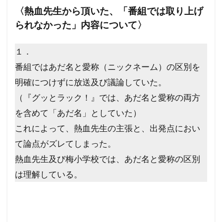
フランス革命
ペット
ヘルシンキ宣言
〈熱血先生から頂いた、「番組では取り上げ
プロパガンダ２
プロパガンダ
プリオン病
られなかった」内容について〉
プリオン
プランデミック
１．
フリーメーソンリー
フリーメーソン
番組ではあだ名と愛称（ニックネーム）の区別を
フリーメイソン
ｍRNAワクチン
明確につけずに放送及び議論していた。
（『グッとラック！』では、あだ名と愛称の両方
検索
を含めて「あだ名」としていた）
これによって、熱血先生の主張と、出発点におい
て論点がズレてしまった。
熱血先生及び梅小学校では、あだ名と愛称の区別
は理解している。