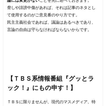
論には変更がない
ことを先に述べておきます。
脅しや誹謗中傷があれば、それは記事のネタとし
イエス・キリスト
アロハスピリット
て使用するのがご意見番のやり方です。
アルツハイマー病
アメリカ合衆国選挙
民主主義社会であれば、議論はあるべきであり、
アメリカ合衆国大統領選挙
アメリカ合衆国
言論の自由は守らなければならないからです。
アジェンダ２１
WCC
あきたこまち
YouTube
XBB型
WHO脱退
WHO
WHA
WGIP
WEF
WCH
ダイナマイト
ダボス会議
動物
ロマンス詐欺
不都合な真実
一般社団法人ワクチン問題研究会
【ＴＢＳ系情報番組『グッとラ
ヴィクトリア女王
ワン・ワールド政府
ック！』にもの申す！】
ワクチン問題研究会
ワクチン
ローリー医師
ローマ教皇
ローマクラブ
ＴＢＳに限りませんが、現代のマスメディア、特
ロックフェラー
中毒
ロシア大統領選挙