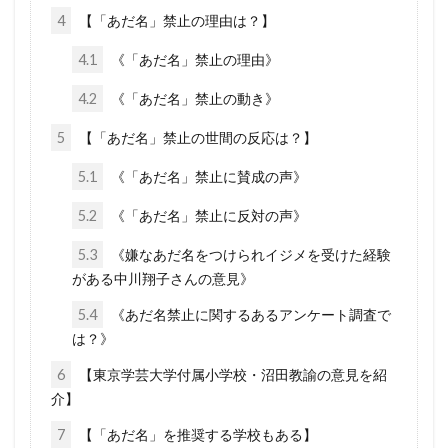
4
【「あだ名」禁止の理由は？】
厚生労働省
占領政策
南北戦争
国民の権利
4.1
《「あだ名」禁止の理由》
国籍法
大東亜戦争
地球環境問題
大和魂
大和心
多様化
4.2
《「あだ名」禁止の動き》
多元文化
外国人犯罪
外国人参政権
5
【「あだ名」禁止の世間の反応は？】
外交問題評議会
変異種
地球統一政府
5.1
《「あだ名」禁止に賛成の声》
地球温暖化
国連
地方自治法改正
5.2
《「あだ名」禁止に反対の声》
地方自治法
地方自治の本旨
国際連合
5.3
《嫌なあだ名をつけられイジメを受けた経験
国際法
国際問題
国際勝共連合
がある中川翔子さんの意見》
国際ロマンス詐欺
国連憲章
日常生活
5.4
《あだ名禁止に関するあるアンケート調査で
日本神道
医者裁判
裏金
賭博
は？》
貴族
護憲
議会基本条例
誹謗中傷
6
【東京学芸大学付属小学校・沼田教諭の意見を紹
介】
誘拐
訪日
言論弾圧
言論の自由
裁判
農業
被害者の会
被害相談
7
【「あだ名」を推奨する学校もある】