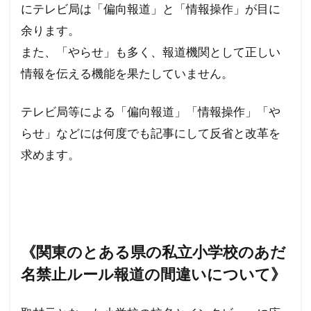
にテレビ局は「偏向報道」と「情報操作」が目に
レプリコンワクチン
リンカーン大統領
余ります。
リテラシー
ラルフ・バビット
ラハイナ
また、「やらせ」も多く、報道機関として正しい
ユーチューバー
ユダヤの王
ユダヤ
情報を伝える機能を果たしていません。
世界統一政府
中華民国
メッセージ
テレビ局等による「偏向報道」「情報操作」「や
保守
努力義務
創価学会
出玉制御
らせ」などには何度でも記事にして反省と改革を
冤罪
円卓会議
共産主義の戦略
求めます。
共産主義
児童移民
信仰
依存症
乳幼児
住民投票条例
仏教
人道に対する罪
人身売買
人権擁護法
人工ウイルス
人口削減
事例
《関東のとある県の私立小学校のあだ
事件・事故
メディア
ミラボー
名禁止ルール報道の間違いについて》
チャーチル
ニュルンベルク綱領
パンデミック条約
パンデミック
パチンコ