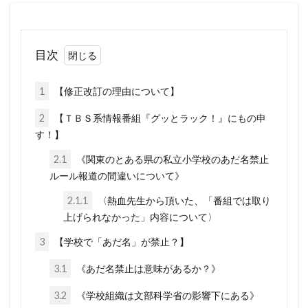
新型コロナウイルス
新世界秩序
文鮮明
敵国条項
教育
政治問題
目次
放射線育種米
放射線育種
攻略詐欺
1
【修正改訂の理由について】
攻略法詐欺
悪魔崇拝
改憲草案
改憲
撲滅
技術
戦争
憲法研究会
2
【ＴＢＳ系情報番組『グッとラック！』にもの申
す！】
憲法改正
感染症
愛国心
奇跡の薬
2.1
《関東のとある県の私立小学校のあだ名禁止
大衆操作
日本国憲法
反日
ルール報道の間違いについて》
国民IDカード制度
国政統一ルール
2.1.1
〈熱血先生から頂いた、「番組では取り
国家的危機
国会議員
噓
嘘
上げられなかった」内容について〉
商品表示
合衆国憲法
台湾総統選挙
3
【学校で「あだ名」が禁止？】
反グローバリズム運動
国籍条項
3.1
《あだ名禁止は意味があるか？》
反グローバリズム
反カルト法
反WHO
3.2
《学校組織は文部科学省の影響下にある》
参政党
原理講論
原子力エネルギー