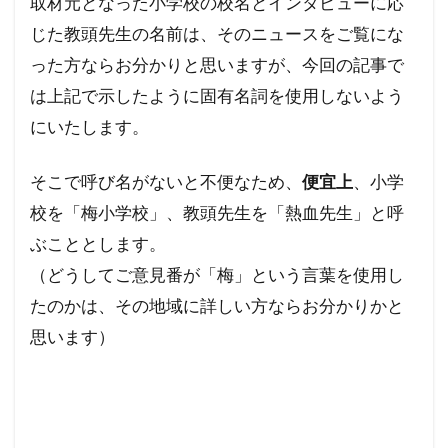
取材元となった小学校の校名とインタビューに応
ハワイ州
ハワイ山火事
ハワイの歴史
じた教頭先生の名前は、そのニュースをご覧にな
ノーベル賞
ネットストーカー
った方ならお分かりと思いますが、今回の記事で
ニュー・ワールドオーダー
ナチズム
は上記で示したように固有名詞を使用しないよう
ビルダーバーグ
ナチ
ナイジェリア
にいたします。
ドラマ・映画
ドナルド・トランプ
そこで呼び名がないと不便なため、
便宜上
、小学
トランプ氏
トランプ大統領
デマ
校を「梅小学校」、教頭先生を「熱血先生」と呼
ディープステート論
ディープステート
ぶこととします。
ビジネス
ビル・ゲイツ
マッカーサー
（どうしてご意見番が「梅」という言葉を使用し
ホルコン制御
マウイ島火災
マウイ島
たのかは、その地域に詳しい方ならお分かりかと
マインド・マネージメント
思います）
マインドコントロール
ポツダム宣言
ボヘミアン・クラブ
ボトックス
ホルコン特許
ホルコン攻略法
ホルコン