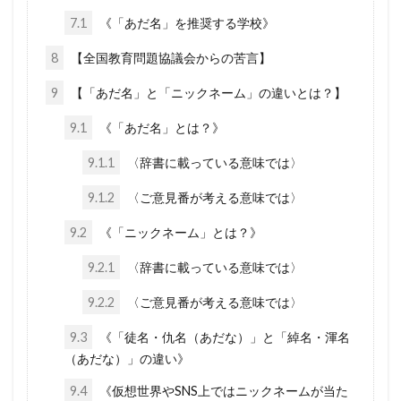
行方不明
英国国教会
芽胞
芸能人
7.1
《「あだ名」を推奨する学校》
芦田修正
自由
自治基本条例
8
【全国教育問題協議会からの苦言】
超監視社会
迷惑
脱炭素
風邪
9
【「あだ名」と「ニックネーム」の違いとは？】
ｍRNA
５G
黒い貴族
高血圧
9.1
《「あだ名」とは？》
騎士団
食料自給率
食料安全保障
9.1.1
〈辞書に載っている意味では〉
食料増産命令
食料危機
頼清徳
違法
9.1.2
〈ご意見番が考える意味では〉
霊感商法裁判
陰謀論
陰謀
阪神・淡路大震災
闇の権力者
9.2
《「ニックネーム」とは？》
闇の世界権力
鈴木義男
鈴木安蔵
9.2.1
〈辞書に載っている意味では〉
遺族の会
自民党
聖公会
日米同盟
9.2.2
〈ご意見番が考える意味では〉
死亡者数
洗脳作戦
洗脳
泣き寝入り
9.3
《「徒名・仇名（あだな）」と「綽名・渾名
法律相談
法の改竄
気候変動
民進党
（あだな）」の違い》
民主主義
比較民族論
検閲
湾岸戦争
9.4
《仮想世界やSNS上ではニックネームが当た