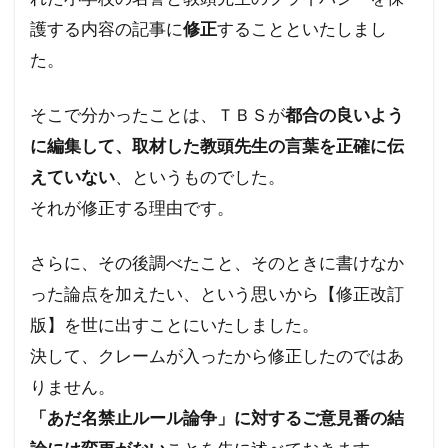
サル痘
ゴキブリ
コロナ飲み薬
護する内容の記事に
修正
することといたしまし
コロナワクチン接種率
コロナワクチン接種
た。
コロナワクチン
コロナウイルスの正体
コミュニティノート
コシヒカリ
そこで分かったことは、ＴＢＳが
都合の良いよう
ウィリアム・シェイクスピア
イルミナティ
に編集して、取材した教頭先生の言葉を正確に伝
ダニエル・エスチューリン
IHR改訂
RIIA
えていない
、というものでした。
それが修正する理由です。
P2メーソンリー
P2
NATO
LGBT理解増進法
LGBT
KGB
さらに、その後調べたこと、そのときに書けなか
JAL123便墜落事故
IMF
IHR改正案
った論点を加えたい、という思いから【修正改訂
SDGs
IDカード
GHQ
DS
版】を世に出すことにいたしました。
DEW
CO²犯人説
COVID-19
CIA
決して、クレームが入ったから修正したのではあ
CFR
CCP
SARS-CoV-2
The Liberty
りません。
イベルメクチン
アダム・ヴァイスハウプト
「あだ名禁止ルール論争」に対するご意見番の結
イジメ
イギリス王室
イエズス会