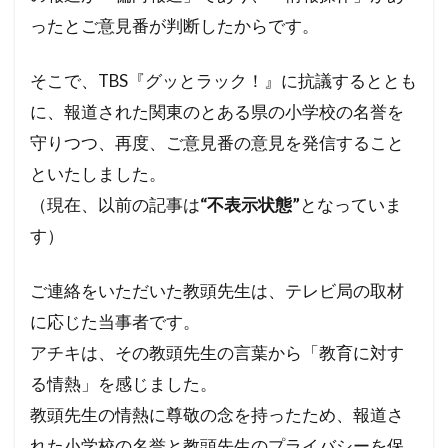
カメハメハ大王
カマラ・ハリス
ったとご意見番が判断したからです。
オーストラリア
グローバリズム
オミクロン
エリザベス女王
そこで、TBS『グッとラック！』に抗議するととも
に、報道された関東のとある県の小学校の名誉を
エリザベス一世
エネルギー攻撃
守りつつ、再度、ご意見番の意見を発信すること
エシュロン
ウド・ウルフコッテ
といたしました。
ウイルス学者
ウィンザー家
ウィルソン
（現在、以前の記事は
“不表示状態”
となっていま
グローバリスト
グローバル・スタンダード
す）
インフォームドコンセント
ジョン・コールマン博士
ダイアナ妃
ご連絡をいただいた教頭先生は、テレビ局の取材
タヴィストック研究所
セシル一族
に応じた当事者です。
セシル・ジョン・ローズ
セシル
アチキは、その教頭先生の言葉から「教育に対す
る情熱」を感じました。
スーパーシティ
スマートシティ
スポーツ
教頭先生の情熱に尊敬の念を持ったため、報道さ
スパムコメント
ジャーナリズム
コオロギ
れた小学校の名誉と教頭先生のプライバシーを保