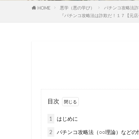
国民の権利
悪学（悪の学び）
パチンコ攻略法詐
HOME
『パチンコ攻略法は詐欺だ！１７【元店
多元文化
地球温暖化
国際法
国
日本神道
誘拐
訪日
行方不明
超監視社会
騎士団
食
目次
霊感商法裁判
鈴木義男
1
はじめに
洗脳作戦
2
パチンコ攻略法（○○理論）などの
民主主義