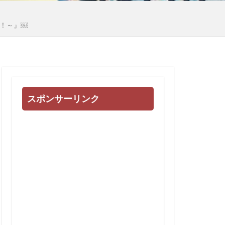
心
多様化
！～』￼
地球統一政府
国際連合
日常生活
例
誹謗中傷
会
被害相談
スポンサーリンク
治基本条例
高血圧
頼清徳
違法
闇の世界権力
死亡者数
民進党
東インド会社