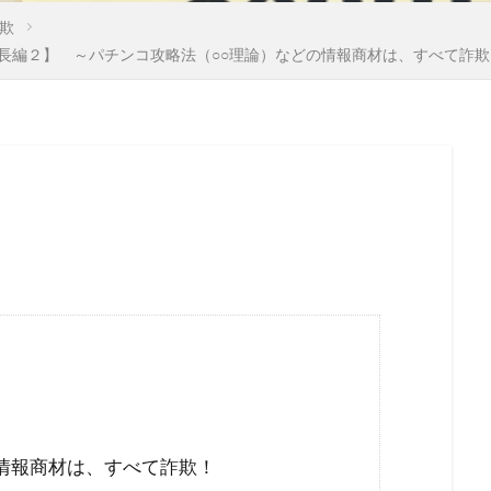
国籍法
大東亜戦争
地球環境問題
大和魂
大和
欺
長編２】 ～パチンコ攻略法（○○理論）などの情報商材は、すべて詐欺
外国人犯罪
外国人参政権
外交問題評議会
変異種
国連
地方自治法改正
地方自治法
地方自治の本旨
際問題
国際勝共連合
国際ロマンス詐欺
国連憲章
医者裁判
裏金
賭博
貴族
護憲
議会基本条
言論弾圧
言論の自由
裁判
農業
被害者の
英国国教会
芽胞
芸能人
芦田修正
自由
自
迷惑
脱炭素
風邪
ｍRNA
５G
黒い貴族
料自給率
食料安全保障
食料増産命令
食料危機
陰謀論
陰謀
阪神・淡路大震災
闇の権力者
鈴木安蔵
遺族の会
自民党
聖公会
日米同盟
洗脳
泣き寝入り
法律相談
法の改竄
気候変動
情報商材は、すべて詐欺！
比較民族論
検閲
湾岸戦争
核の傘
東京裁判