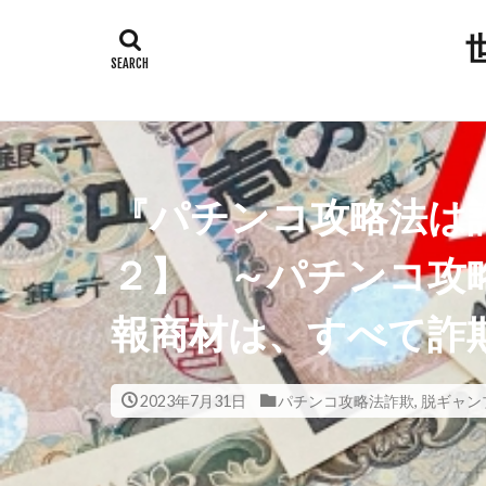
タグ
300人委員会
平和都市条例
岸田総理
『パチンコ攻略法は
安倍晋三
新型コロナウ
２】 ～パチンコ攻
放射線育種米
報商材は、すべて詐
撲滅
技術
大衆操作
国会議員
2023年7月31日
パチンコ攻略法詐欺
,
脱ギャン
反グローバリ
参政党
原