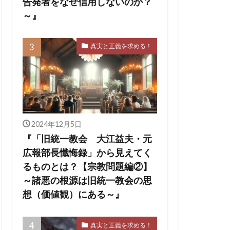
告発者をなぜ信用しないのか？
～』
真実と正義を求める！
2024年12月5日
『「旧統一教会 大江益夫・元
広報部長懺悔録」から見えてく
るものとは？【宗教問題編②】
～諸悪の根源は旧統一教会の思
想（価値観）にある～』
真実と正義を求める！