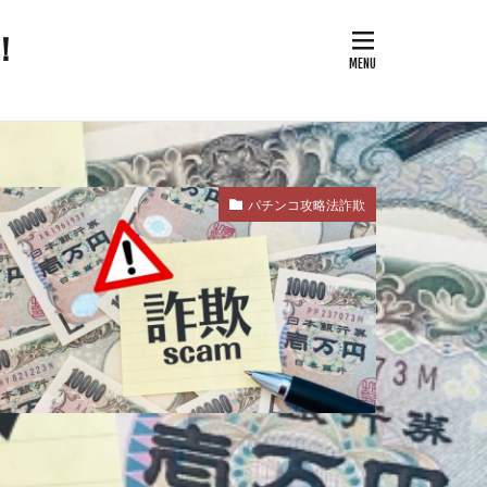
！
次改革要望書
御用専門家
全保障
パチンコ攻略法詐欺
論
治問題
改憲草案
改憲
奇跡の薬
国家的危機
反WHO
南北戦争