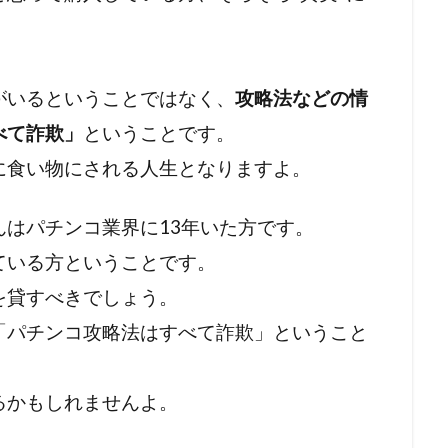
ラルフ・バビット
ラハイナ
ユーチューバー
ユダヤ
中華民国
メッセージ
保守
努力義務
創価学
会議
共産主義の戦略
共産主義
児童移民
信仰
がいるということではなく、
攻略法などの情
民投票条例
仏教
人道に対する罪
人身売買
人権
べて詐欺」
ということです。
人口削減
事例
事件・事故
メディア
ミラボ
に食い物にされる人生となりますよ。
ク綱領
パンデミック条約
パンデミック
パチンコ
ハワイの歴史
ノーベル賞
ネットストーカー
はパチンコ業界に13年いた方です。
ルドオーダー
ナチズム
ビルダーバーグ
ナチ
ナイ
ている方ということです。
ドナルド・トランプ
トランプ氏
トランプ大統領
を貸すべきでしょう。
ート論
ディープステート
ビジネス
ビル・ゲイツ
「パチンコ攻略法はすべて詐欺」ということ
マウイ島火災
マウイ島
マインド・マネージメント
トロール
ポツダム宣言
ボヘミアン・クラブ
ボトックス
るかもしれませんよ。
ホルコン攻略法
ホルコン
フランス革命
ペット
言
プロパガンダ２
プロパガンダ
プリオン病
プリ