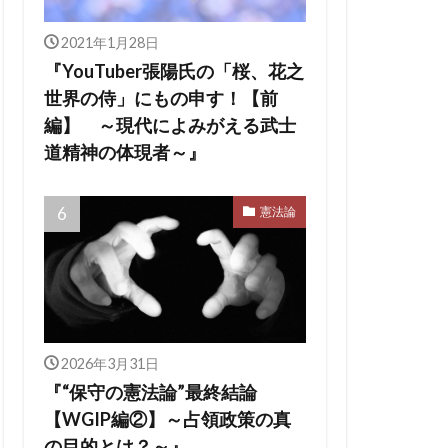
2021年1月28日
『YouTuber張陽氏の「桜、花之
世界の侍」にもの申す！【前
編】 ～現代によみがえる武士
道精神の体現者～』
憲法論
2026年3月31日
『“保守の憲法論”最終結論
【WGIP編②】～占領政策の真
の目的とは？～』