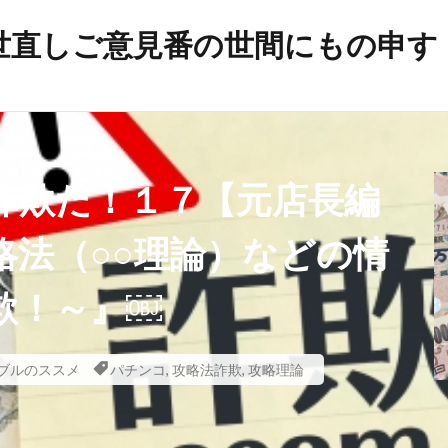
世直しご意見番の世間にもの申す
帯状疱疹
弁護士
建築基準法
幸福実現党
年
平和の殿堂
平和
帰化の履歴
帰化
差別
岸信介
山火事
対外援助
定期接種
宗教
安
詐欺だ！１７【元店長編
宇宙時代
役立つ知識
悪魔
天然ワクチン
攻略理
イルス
新世界秩序
文鮮明
敵国条項
教育
政
略法（○○理論）などの情
放射線育種
攻略詐欺
攻略法詐欺
悪魔崇拝
欺！～』￼
戦争
憲法研究会
憲法改正
感染症
愛国心
日本国憲法
反日
国民IDカード制度
国政統一ルール
噓
嘘
商品表示
合衆国憲法
台湾総統選挙
ブルのススメ
パチンコ
,
攻略法詐欺
,
攻略理論
ズム運動
国籍条項
反グローバリズム
反カルト法
理講論
原子力エネルギー
厚生労働省
占領政策