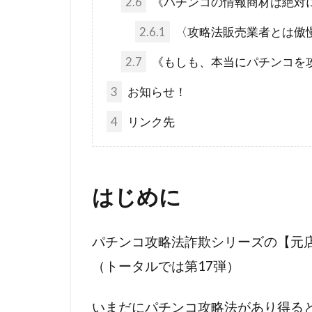
2.6
《パチンコの情報商材は絶対
コロナワクチ
2.6.1
〈攻略法販売業者とは傲
コシヒカリ
IHR改訂
2.7
《もしも、本当にパチンコを
KGB
JA
3
お知らせ！
DS
DEW
4
リンク先
The Liberty
イエズス会
アメリカ合衆
はじめに
WCC
あ
WGIP
W
パチンコ攻略法詐欺シリーズの【元
不都合な真実
（トータルでは第17弾）
ワクチン問題
ロックフェラ
いまだにパチンコ攻略法があり得ると