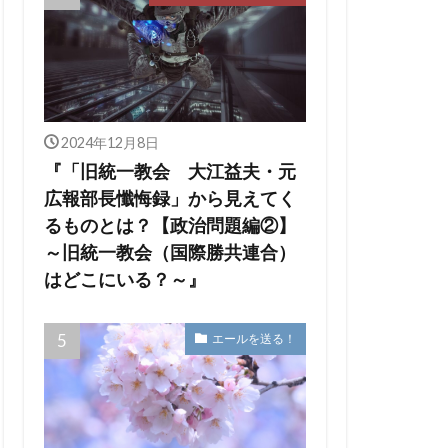
2024年12月8日
『「旧統一教会 大江益夫・元
広報部長懺悔録」から見えてく
るものとは？【政治問題編②】
～旧統一教会（国際勝共連合）
はどこにいる？～』
エールを送る！