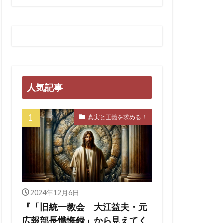
ティノート
スチューリン
法
LGBT
GHQ
SARS-CoV-2
人気記事
イギリス王室
真実と正義を求める！
ェンダ２１
WHA
マンス詐欺
ン・ワールド政府
クラブ
2024年12月6日
『「旧統一教会 大江益夫・元
ンカーン大統領
広報部長懺悔録」から見えてく