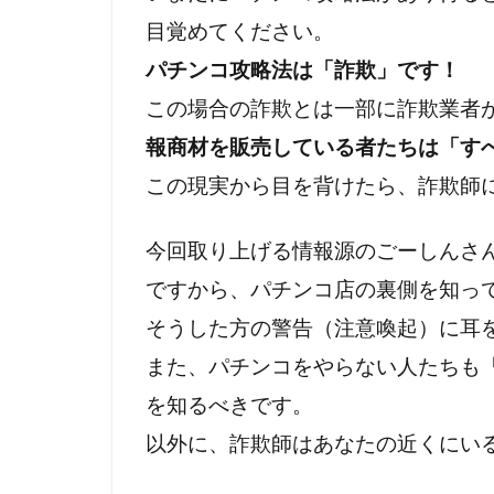
リテラシー
目覚めてください。
世界統一政府
パチンコ攻略法は「詐欺」です！
冤罪
円卓
この場合の詐欺とは一部に詐欺業者
乳幼児
住
報商材を販売している者たちは「す
人工ウイルス
この現実から目を背けたら、詐欺師
ニュルンベル
ハワイ山火事
今回取り上げる情報源のごーしんさん
ニュー・ワー
ですから、パチンコ店の裏側を知っ
ドラマ・映画
そうした方の警告（注意喚起）に耳
ディープステ
また、パチンコをやらない人たちも
ホルコン制御
を知るべきです。
マインドコン
以外に、詐欺師はあなたの近くにい
ホルコン特許
ヘルシンキ宣