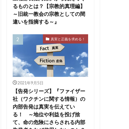
の王
ユダヤ
るものとは？【宗教的真理編】
会
出玉制御
～旧統一教会の宗教としての間
依存症
違いを指摘する～』
擁護法
真実と正義を求める！
ー
チャーチル
ハワイ州
ジェリア
デマ
2021年9月5日
マッカーサー
【告発シリーズ】『ファイザー
社（ワクチンに関する情報）の
内部告発は真実を伝えてい
る！ ～地位や利益を投げ捨
て、命の危険にさらされる内部
オン