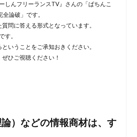
eTV ごーしんフリーランスTV』さんの「ぱちんこ
ク
フリーメーソンリー
フリーメーソン
フリーメイソン
完全論破」です。
ン
た質問に答える形式となっています。
半です。
検索
るということをご承知おきください。
、ぜひご視聴ください！
理論）などの情報商材は、す