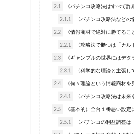
未来都市
2.1
《パチンコ攻略法はすべて詐
火星移住計画
2.1.1
〈パチンコ攻略法などの
終戦の日
2.2
《情報商材で絶対に勝てるこ
禁パチ
社
2.2.1
〈攻略法で勝つは「カル
特別公務員
ギャンブル
2.3
《ギャンブルの世界にはデタ
カメハメハ大
2.3.1
〈科学的な理論と主張し
エリザベス女
2.4
《何々理論という情報商材を
ウイルス学者
2.4.1
〈パチンコ攻略法は未来
グローバル・
ダイアナ妃
2.5
《基本的に全台１番悪い設定
スーパーシテ
2.5.1
〈パチンコの利益調整は
コオロギ