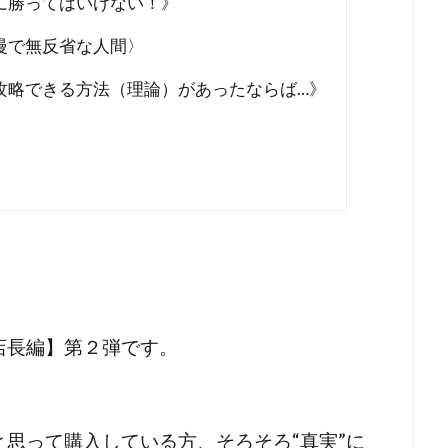
に勝ってはいけない！》
ン接種
コロナワクチン
コロナウイルスの正体
コミュニ
慢で無反省な人間〉
ウィリアム・シェイクスピア
イルミナティ
ダニエル・エ
RIIA
P2メーソンリー
P2
NATO
LGBT理解増進
攻略できる方法（理論）があったならば…》
L123便墜落事故
IMF
IHR改正案
SDGs
IDカード
CO²犯人説
COVID-19
CIA
CFR
CCP
イベルメクチン
アダム・ヴァイスハウプト
イジメ
イエス・キリスト
アロハスピリット
アルツハイマー病
国選挙
アメリカ合衆国大統領選挙
アメリカ合衆国
アジ
きたこまち
YouTube
XBB型
WHO脱退
WHO
EF
WCH
ダイナマイト
ダボス会議
動物
ロ
店長編】第２弾です。
一般社団法人ワクチン問題研究会
ヴィクトリア女王
ワ
研究会
ワクチン
ローリー医師
ローマ教皇
ローマ
ー
中毒
ロシア大統領選挙
レプリコンワクチン
リ
思って購入している方、そろそろ“真実”に