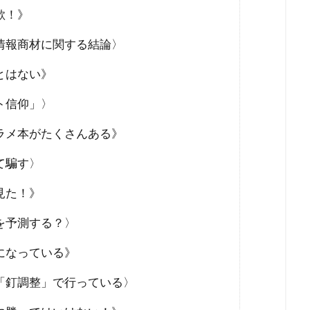
未来社会
朝鮮人
朝鮮
昆虫食
旧統一教会
欺！》
緊急事態条項
秋接種
統一教会
経口コロナ薬
情報商材に関する結論〉
終戦
米農家
立証責任
移民
秘密結社
福音
とはない》
会問題
病気・医療
男系継承
生理学・医学賞
王
ト信仰」〉
焚書
南アフリカ
医療
BSE
カトリック教会
キリスト教
キックバック
カール・マルクス
カルト
ラメ本がたくさんある》
王
カマラ・ハリス
オーストラリア
グローバリズム
て騙す〉
王
エリザベス一世
エネルギー攻撃
エシュロン
ウ
見た！》
ウィンザー家
ウィルソン
グローバリスト
を予測する？〉
スタンダード
インフォームドコンセント
ジョン・コールマン
タヴィストック研究所
セシル一族
セシル・ジョン・ロー
になっている》
ィ
スマートシティ
スポーツ
スパムコメント
ジャ
「釘調整」で行っている〉
サル痘
ゴキブリ
コロナ飲み薬
コロナワクチン接種率