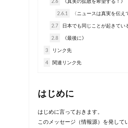
2.6
《真実の拡散を希望する！》
コロナワクチ
2.6.1
〈ニュースは真実を伝え
コシヒカリ
IHR改訂
2.7
日本でも同じことが起きてい
KGB
JA
2.8
《最後に》
DS
DEW
3
リンク先
The Liberty
イエズス会
4
関連リンク先
アメリカ合衆
WCC
あ
はじめに
WGIP
W
不都合な真実
ワクチン問題
はじめに言っておきます。
ロックフェラ
このメッセージ（情報源）を発して