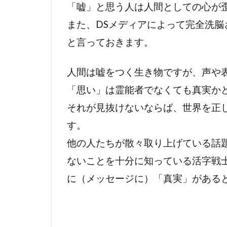
リテラシー
「嘘」と思う人は人間としての心が
世界統一政府
また、DSメディアによって完全洗脳
冤罪
円卓
と言っておきます。
乳幼児
住
人間は嘘をつく生き物ですが、声や
人工ウイルス
「思い」は霊能者でなくても真実か
ニュルンベル
それが見抜けないならば、世界を正
ハワイ山火事
ニュー・ワー
す。
ドラマ・映画
他の人たちが散々取り上げている話
ディープステ
ないことを十分に知っている活字戦
ホルコン制御
に（メッセージに）「真実」がある
マインドコン
ホルコン特許
ヘルシンキ宣