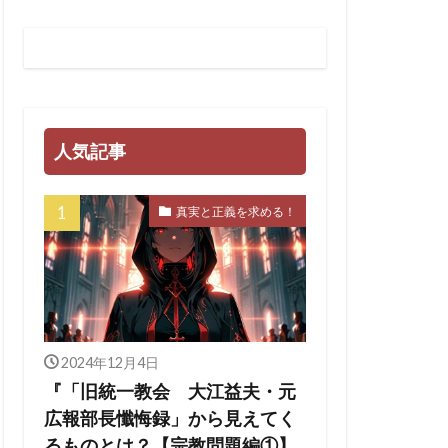
ティノート
スチューリン
法
LGBT
GHQ
SARS-CoV-2
人気記事
イギリス王室
真実と正義を求める！
ェンダ２１
WHA
マンス詐欺
ン・ワールド政府
2024年12月4日
クラブ
『「旧統一教会 大江益夫・元
広報部長懺悔録」から見えてく
ンカーン大統領
るものとは？【宗教問題編①】