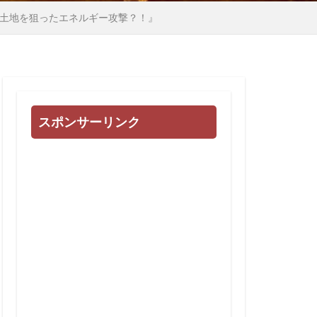
心
多様化
土地を狙ったエネルギー攻撃？！』
地球統一政府
国際連合
日常生活
例
誹謗中傷
スポンサーリンク
会
被害相談
治基本条例
高血圧
頼清徳
違法
闇の世界権力
死亡者数
民進党
東インド会社