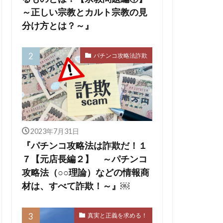
の王
ユダヤ
～正しい宗教とカルト宗教の見
会
出玉制御
分け方とは？～』
依存症
擁護法
パチンコ攻略法詐欺
ー
チャーチル
ハワイ州
ジェリア
2023年7月31日
デマ
『パチンコ攻略法は詐欺だ！１
マッカーサー
７【元店長編２】 ～パチンコ
攻略法（○○理論）などの情報商
材は、すべて詐欺！～』￼
真実と正義を求める！
オン