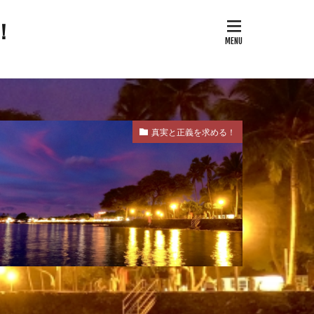
！
次改革要望書
御用専門家
全保障
真実と正義を求める！
論
治問題
改憲草案
改憲
奇跡の薬
国家的危機
反WHO
南北戦争