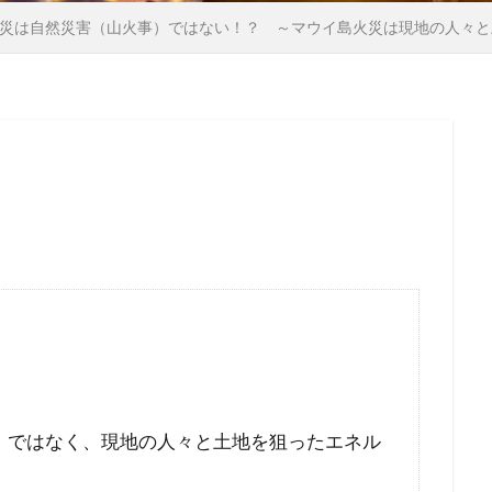
国籍法
大東亜戦争
地球環境問題
大和魂
大和
災は自然災害（山火事）ではない！？ ～マウイ島火災は現地の人々と
外国人犯罪
外国人参政権
外交問題評議会
変異種
国連
地方自治法改正
地方自治法
地方自治の本旨
際問題
国際勝共連合
国際ロマンス詐欺
国連憲章
医者裁判
裏金
賭博
貴族
護憲
議会基本条
言論弾圧
言論の自由
裁判
農業
被害者の
英国国教会
芽胞
芸能人
芦田修正
自由
自
迷惑
脱炭素
風邪
ｍRNA
５G
黒い貴族
料自給率
食料安全保障
食料増産命令
食料危機
陰謀論
陰謀
阪神・淡路大震災
闇の権力者
鈴木安蔵
遺族の会
自民党
聖公会
日米同盟
洗脳
泣き寝入り
法律相談
法の改竄
気候変動
）ではなく、現地の人々と土地を狙ったエネル
比較民族論
検閲
湾岸戦争
核の傘
東京裁判