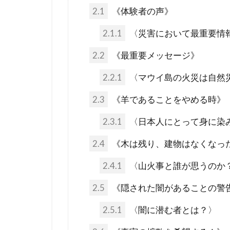
未来都市
2.1
《体験者の声》
火星移住計画
2.1.1
〈災害において最重要情報
終戦の日
2.2
《最重要メッセージ》
禁パチ
社
2.2.1
〈マウイ島の火災は自然
特別公務員
ギャンブル
2.3
《羊であることをやめる時》
カメハメハ大
2.3.1
〈日本人にとって身に染
エリザベス女
2.4
《木は残り、建物はなくなっ
ウイルス学者
2.4.1
〈山火事と誰が思うのか
グローバル・
ダイアナ妃
2.5
《隠された闇があることの警
スーパーシテ
2.5.1
〈闇に潜む者とは？〉
コオロギ