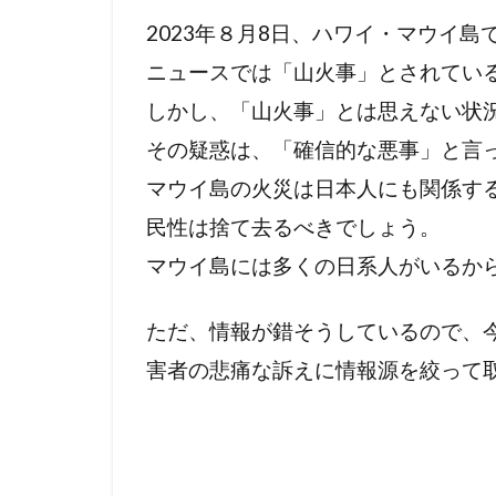
2023年８月8日、ハワイ・マウイ
プランデミッ
ニュースでは「山火事」とされてい
ｍRNAワクチ
しかし、「山火事」とは思えない状
その疑惑は、「確信的な悪事」と言
マウイ島の火災は日本人にも関係す
民性は捨て去るべきでしょう。
マウイ島には多くの日系人がいるか
ただ、情報が錯そうしているので、
害者の悲痛な訴えに情報源を絞って