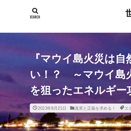
タグ
300人委員会
平和都市条例
岸田総理
『マウイ島火災は自
安倍晋三
新型コロナウ
い！？ ～マウイ島
放射線育種米
を狙ったエネルギー
撲滅
技術
大衆操作
国会議員
2023年8月21日
真実と正義を求める！
エ
反グローバリ
参政党
原