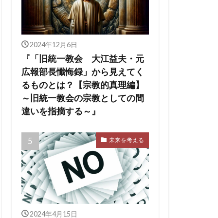
2024年12月6日
『「旧統一教会 大江益夫・元
広報部長懺悔録」から見えてく
るものとは？【宗教的真理編】
～旧統一教会の宗教としての間
違いを指摘する～』
未来を考える
2024年4月15日