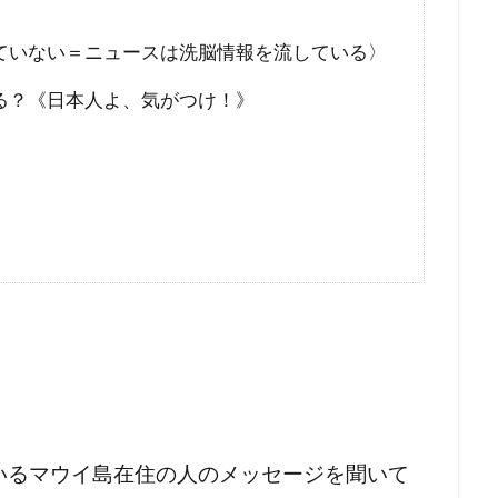
ン接種
コロナワクチン
コロナウイルスの正体
コミュニ
ていない＝ニュースは洗脳情報を流している〉
ウィリアム・シェイクスピア
イルミナティ
ダニエル・エ
RIIA
P2メーソンリー
P2
NATO
LGBT理解増進
る？《日本人よ、気がつけ！》
L123便墜落事故
IMF
IHR改正案
SDGs
IDカード
CO²犯人説
COVID-19
CIA
CFR
CCP
イベルメクチン
アダム・ヴァイスハウプト
イジメ
イエス・キリスト
アロハスピリット
アルツハイマー病
国選挙
アメリカ合衆国大統領選挙
アメリカ合衆国
アジ
きたこまち
YouTube
XBB型
WHO脱退
WHO
EF
WCH
ダイナマイト
ダボス会議
動物
ロ
一般社団法人ワクチン問題研究会
ヴィクトリア女王
ワ
研究会
ワクチン
ローリー医師
ローマ教皇
ローマ
ー
中毒
ロシア大統領選挙
レプリコンワクチン
リ
いるマウイ島在住の人のメッセージを聞いて