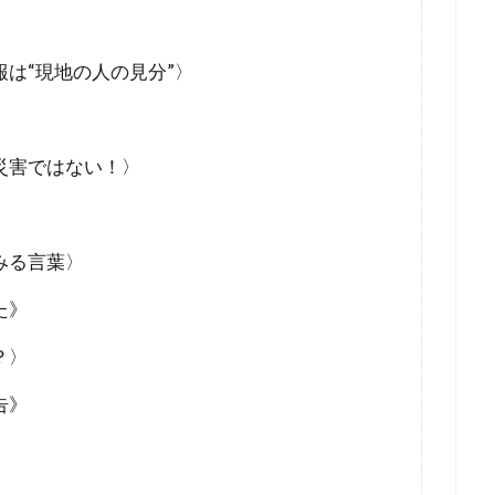
未来社会
朝鮮人
朝鮮
昆虫食
旧統一教会
緊急事態条項
秋接種
統一教会
経口コロナ薬
は“現地の人の見分”〉
終戦
米農家
立証責任
移民
秘密結社
福音
会問題
病気・医療
男系継承
生理学・医学賞
王
災害ではない！〉
焚書
南アフリカ
医療
BSE
カトリック教会
キリスト教
キックバック
カール・マルクス
カルト
王
カマラ・ハリス
オーストラリア
グローバリズム
みる言葉〉
王
エリザベス一世
エネルギー攻撃
エシュロン
ウ
た》
ウィンザー家
ウィルソン
グローバリスト
？〉
スタンダード
インフォームドコンセント
ジョン・コールマン
タヴィストック研究所
セシル一族
セシル・ジョン・ロー
告》
ィ
スマートシティ
スポーツ
スパムコメント
ジャ
サル痘
ゴキブリ
コロナ飲み薬
コロナワクチン接種率