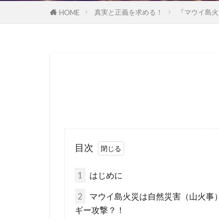
国民の権利
真実と正義を求める！
『マウイ島火
HOME
多元文化
地球温暖化
国際法
国
日本神道
誘拐
訪日
行方不明
超監視社会
騎士団
食
目次
霊感商法裁判
1
はじめに
鈴木義男
洗脳作戦
2
マウイ島火災は自然災害（山火事
ギー攻撃？！
民主主義