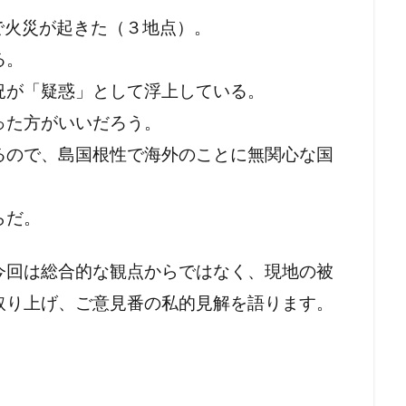
島で火災が起きた（３地点）。
ク
フリーメーソンリー
フリーメーソン
フリーメイソン
る。
ン
況が「疑惑」として浮上している。
検索
った方がいいだろう。
るので、島国根性で海外のことに無関心な国
らだ。
今回は総合的な観点からではなく、現地の被
取り上げ、ご意見番の私的見解を語ります。