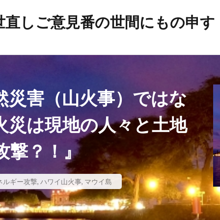
世直しご意見番の世間にもの申す
帯状疱疹
弁護士
建築基準法
幸福実現党
年
平和の殿堂
平和
帰化の履歴
帰化
差別
岸信介
山火事
対外援助
定期接種
宗教
安
然災害（山火事）ではな
宇宙時代
役立つ知識
悪魔
天然ワクチン
攻略理
イルス
新世界秩序
文鮮明
敵国条項
教育
政
火災は現地の人々と土地
放射線育種
攻略詐欺
攻略法詐欺
悪魔崇拝
攻撃？！』
戦争
憲法研究会
憲法改正
感染症
愛国心
日本国憲法
反日
国民IDカード制度
国政統一ルール
噓
嘘
商品表示
合衆国憲法
台湾総統選挙
ネルギー攻撃
,
ハワイ山火事
,
マウイ島
ズム運動
国籍条項
反グローバリズム
反カルト法
理講論
原子力エネルギー
厚生労働省
占領政策