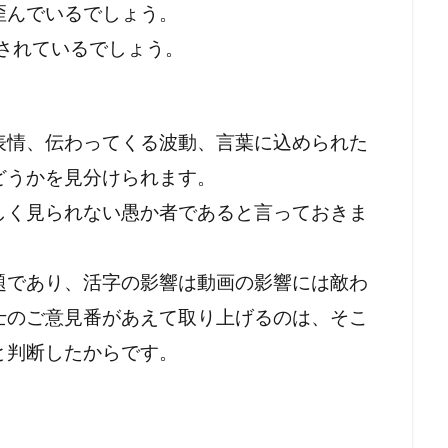
ラルフ・バビット
ラハイナ
ユーチューバー
ユダヤ
歪んでいるでしょう。
中華民国
メッセージ
保守
努力義務
創価学
されているでしょう。
会議
共産主義の戦略
共産主義
児童移民
信仰
民投票条例
仏教
人道に対する罪
人身売買
人権
表情、伝わってくる波動、言葉に込められた
人口削減
事例
事件・事故
メディア
ミラボ
どうかを見分けられます。
ク綱領
パンデミック条約
パンデミック
パチンコ
しく見られない愚か者であると言っておきま
ハワイの歴史
ノーベル賞
ネットストーカー
ルドオーダー
ナチズム
ビルダーバーグ
ナチ
ナイ
ドナルド・トランプ
トランプ氏
トランプ大統領
題であり、活字の影響は動画の影響には敵わ
ート論
ディープステート
ビジネス
ビル・ゲイツ
士のご意見番があえて取り上げるのは、そこ
マウイ島火災
マウイ島
マインド・マネージメント
と判断したからです。
トロール
ポツダム宣言
ボヘミアン・クラブ
ボトックス
ホルコン攻略法
ホルコン
フランス革命
ペット
言
プロパガンダ２
プロパガンダ
プリオン病
プリ