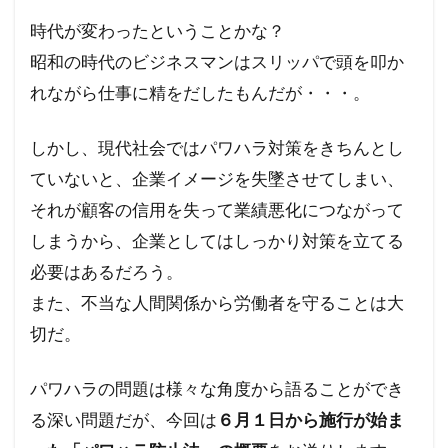
サル痘
ゴキブリ
コロナ飲み薬
時代が変わったということかな？
コロナワクチン接種率
コロナワクチン接種
昭和の時代のビジネスマンはスリッパで頭を叩か
コロナワクチン
コロナウイルスの正体
れながら仕事に精をだしたもんだが・・・。
コミュニティノート
コシヒカリ
ウィリアム・シェイクスピア
イルミナティ
しかし、現代社会ではパワハラ対策をきちんとし
ダニエル・エスチューリン
IHR改訂
RIIA
ていないと、企業イメージを失墜させてしまい、
P2メーソンリー
P2
NATO
それが顧客の信用を失って業績悪化につながって
しまうから、企業としてはしっかり対策を立てる
LGBT理解増進法
LGBT
KGB
必要はあるだろう。
JAL123便墜落事故
IMF
IHR改正案
また、不当な人間関係から労働者を守ることは大
SDGs
IDカード
GHQ
DS
切だ。
DEW
CO²犯人説
COVID-19
CIA
CFR
CCP
SARS-CoV-2
The Liberty
パワハラの問題は様々な角度から語ることができ
イベルメクチン
アダム・ヴァイスハウプト
る深い問題だが、今回は
６月１日から施行が始ま
イジメ
イギリス王室
イエズス会