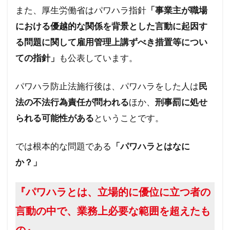
また、厚生労働省はパワハラ指針
ハワイ州
ハワイ山火事
「事業主が職場
ハワイの歴史
における優越的な関係を背景とした言動に起因す
ノーベル賞
ネットストーカー
る問題に関して雇用管理上講ずべき措置等につい
ニュー・ワールドオーダー
ナチズム
ての指針」
も公表しています。
ビルダーバーグ
ナチ
ナイジェリア
ドラマ・映画
ドナルド・トランプ
パワハラ防止法施行後は、パワハラをした人は
民
トランプ氏
トランプ大統領
デマ
法の不法行為責任が問われる
ほか、
刑事罰に処せ
ディープステート論
ディープステート
られる可能性がある
ということです。
ビジネス
ビル・ゲイツ
マッカーサー
では根本的な問題である
「パワハラとはなに
ホルコン制御
マウイ島火災
マウイ島
か？」
マインド・マネージメント
マインドコントロール
ポツダム宣言
『パワハラとは、立場的に優位に立つ者の
ボヘミアン・クラブ
ボトックス
言動の中で、業務上必要な範囲を超えたも
ホルコン特許
ホルコン攻略法
ホルコン
の』