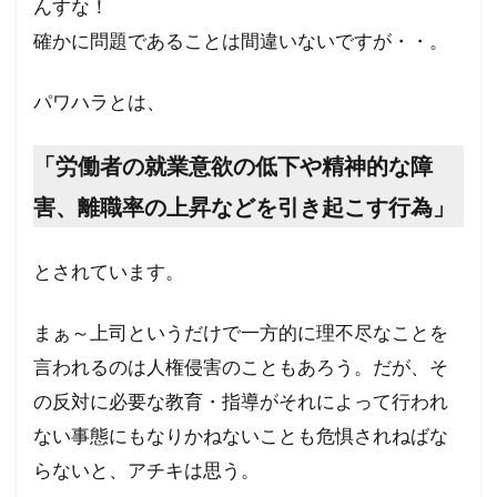
んすな！
カメハメハ大王
カマラ・ハリス
確かに問題であることは間違いないですが・・。
オーストラリア
グローバリズム
オミクロン
エリザベス女王
パワハラとは、
エリザベス一世
エネルギー攻撃
エシュロン
ウド・ウルフコッテ
「労働者の就業意欲の低下や精神的な障
ウイルス学者
ウィンザー家
ウィルソン
害、離職率の上昇などを引き起こす行為」
グローバリスト
グローバル・スタンダード
とされています。
インフォームドコンセント
ジョン・コールマン博士
ダイアナ妃
まぁ～上司というだけで一方的に理不尽なことを
タヴィストック研究所
セシル一族
言われるのは人権侵害のこともあろう。だが、そ
セシル・ジョン・ローズ
セシル
の反対に必要な教育・指導がそれによって行われ
スーパーシティ
スマートシティ
スポーツ
ない事態にもなりかねないことも危惧されねばな
スパムコメント
ジャーナリズム
コオロギ
らないと、アチキは思う。