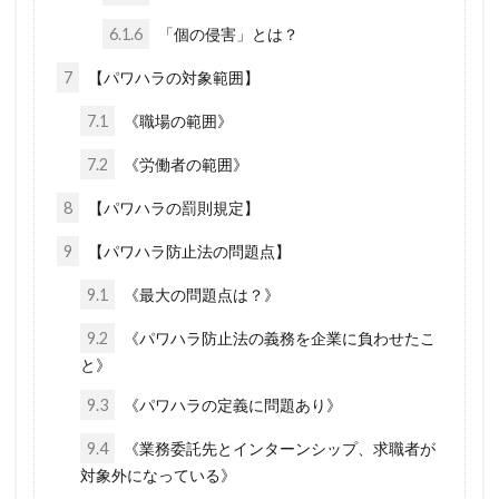
行方不明
英国国教会
芽胞
芸能人
6.1.6
「個の侵害」とは？
芦田修正
自由
自治基本条例
7
【パワハラの対象範囲】
超監視社会
迷惑
脱炭素
風邪
7.1
《職場の範囲》
ｍRNA
５G
黒い貴族
高血圧
7.2
《労働者の範囲》
騎士団
食料自給率
食料安全保障
8
【パワハラの罰則規定】
食料増産命令
食料危機
頼清徳
違法
霊感商法裁判
陰謀論
陰謀
9
【パワハラ防止法の問題点】
阪神・淡路大震災
闇の権力者
9.1
《最大の問題点は？》
闇の世界権力
鈴木義男
鈴木安蔵
9.2
《パワハラ防止法の義務を企業に負わせたこ
遺族の会
自民党
聖公会
日米同盟
と》
死亡者数
洗脳作戦
洗脳
泣き寝入り
9.3
《パワハラの定義に問題あり》
法律相談
法の改竄
気候変動
民進党
9.4
《業務委託先とインターンシップ、求職者が
対象外になっている》
民主主義
比較民族論
検閲
湾岸戦争