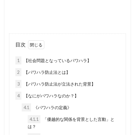
新型コロナウイルス
新世界秩序
文鮮明
敵国条項
教育
政治問題
放射線育種米
放射線育種
攻略詐欺
攻略法詐欺
悪魔崇拝
改憲草案
改憲
目次
撲滅
技術
戦争
憲法研究会
1
【社会問題となっているパワハラ】
憲法改正
感染症
愛国心
奇跡の薬
大衆操作
日本国憲法
反日
2
【パワハラ防止法とは】
国民IDカード制度
国政統一ルール
3
【パワハラ防止法が立法された背景】
国家的危機
国会議員
噓
嘘
4
【なにがパワハラなのか？】
商品表示
合衆国憲法
台湾総統選挙
4.1
《パワハラの定義》
反グローバリズム運動
国籍条項
4.1.1
「優越的な関係を背景とした言動」と
反グローバリズム
反カルト法
反WHO
は？
参政党
原理講論
原子力エネルギー