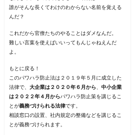
誰がそんな長くてわけのわからない名前を覚える
レプリコンワクチン
リンカーン大統領
んだ？
リテラシー
ラルフ・バビット
ラハイナ
ユーチューバー
ユダヤの王
ユダヤ
これだから官僚たちのやることはダメなんだ。
世界統一政府
中華民国
メッセージ
難しい言葉を使えばいいってもんじゃねえんだ
保守
努力義務
創価学会
出玉制御
よ。
冤罪
円卓会議
共産主義の戦略
もとに戻る！
共産主義
児童移民
信仰
依存症
このパワハラ防止法は２０１９年５月に成立した
乳幼児
住民投票条例
仏教
法律で、
大企業は２０２０年６月から
、
中小企業
人道に対する罪
人身売買
人権擁護法
は２０２２年４月から
パワハラ防止策を講じるこ
人工ウイルス
人口削減
事例
とが
義務づけられる法律
です。
事件・事故
メディア
ミラボー
相談窓口の設置、社内規定の整備などを講じるこ
チャーチル
ニュルンベルク綱領
とが義務づけられます。
パンデミック条約
パンデミック
パチンコ