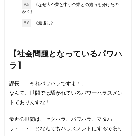
核の傘
東京裁判
東インド会社
9.5
《なぜ大企業と中小企業との施行を分けたの
か？》
未来都市
未来社会
朝鮮人
朝鮮
9.6
《最後に》
昆虫食
旧統一教会
温暖化
火星移住計画
緊急事態条項
秋接種
統一教会
経口コロナ薬
終戦記念日
【社会問題となっているパワハ
終戦の日
終戦
米農家
立証責任
ラ】
移民
秘密結社
福音派
災害
禁パチ
社会問題
病気・医療
課長！「それパワハラですよ！」
男系継承
生理学・医学賞
王族
犬猫
なんて、世間では騒がれているパワーハラスメン
特別公務員
焚書
南アフリカ
医療
トでありんすな！
BSE
カトリック教会
グノーシス主義
ギャンブル
キリスト教
キックバック
最近の世間は、セクハラ、パワハラ、マタハ
ラ・・・、となんでもハラスメントにするであり
カール・マルクス
カルト宗教
カルト