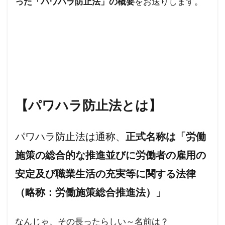
った「パワハラ防止法」の概要
をお送りします。
イエス・キリスト
アロハスピリット
アルツハイマー病
アメリカ合衆国選挙
アメリカ合衆国大統領選挙
アメリカ合衆国
アジェンダ２１
WCC
あきたこまち
YouTube
XBB型
WHO脱退
WHO
WHA
WGIP
WEF
WCH
【パワハラ防止法とは】
ダイナマイト
ダボス会議
動物
パワハラ防止法は通称、
ロマンス詐欺
不都合な真実
正式名称は「労働
一般社団法人ワクチン問題研究会
施策の総合的な推進並びに労働者の雇用の
ヴィクトリア女王
ワン・ワールド政府
安定及び職業生活の充実等に関する法律
ワクチン問題研究会
ワクチン
（略称：労働施策総合推進法）」
ローリー医師
ローマ教皇
ローマクラブ
ロックフェラー
中毒
ロシア大統領選挙
なんじゃ、その長ったらしい～名前は？