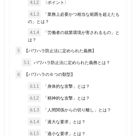
4.1.2
〈ポイント〉
厚生労働省
占領政策
南北戦争
4.1.3
「業務上必要かつ相当な範囲を超えたも
国民の権利
国籍法
大東亜戦争
の」とは？
地球環境問題
大和魂
大和心
多様化
4.1.4
「労働者の就業環境が害されるもの」と
多元文化
外国人犯罪
外国人参政権
は？
外交問題評議会
変異種
地球統一政府
5
【パワハラ防止法に定められた義務】
地球温暖化
国連
地方自治法改正
5.1
パワハラ防止法に定められた義務とは？
地方自治法
地方自治の本旨
国際連合
6
【パワハラの６つの類型】
国際法
国際問題
国際勝共連合
6.1.1
「身体的な攻撃」とは？
国際ロマンス詐欺
国連憲章
日常生活
6.1.2
「精神的な攻撃」とは？
日本神道
医者裁判
裏金
賭博
6.1.3
「人間関係からの切り離し」とは？
貴族
護憲
議会基本条例
誹謗中傷
誘拐
訪日
言論弾圧
言論の自由
6.1.4
「過大な要求」とは？
裁判
農業
被害者の会
被害相談
6.1.5
「過小な要求」とは？