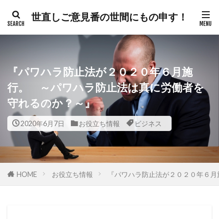
世直しご意見番の世間にもの申す！
カテゴリー
『パワハラ防止法が２０２０年６月施
タグ
行。 ～パワハラ防止法は真に労働者を
守れるのか？～』
300人委員会
帯状疱疹
弁護士
建築基準法
幸福実現党
年次改革要望書
2020年6月7日
お役立ち情報
ビジネス
平和都市条例
平和の殿堂
平和
帰化の履歴
帰化
差別
御用専門家
岸田総理
岸信介
山火事
対外援助
HOME
お役立ち情報
『パワハラ防止法が２０２０年６月
定期接種
宗教
安全保障
安倍晋三
宇宙時代
役立つ知識
悪魔
天然ワクチン
攻略理論