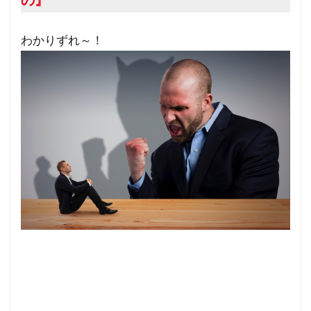
フランス革命
ペット
ヘルシンキ宣言
プロパガンダ２
プロパガンダ
プリオン病
わかりずれ～！
プリオン
プランデミック
フリーメーソンリー
フリーメーソン
フリーメイソン
ｍRNAワクチン
検索