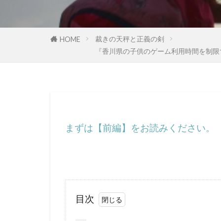
国民の権利
多元文化
裁きの天秤と正義の剣
HOME
地球温暖化
『香川県の子供のゲーム利用時間を制限
国際法
国
日本神道
誘拐
訪日
行方不明
まずは【前編】をお読みください。
超監視社会
騎士団
食
霊感商法裁判
鈴木義男
洗脳作戦
目次
民主主義