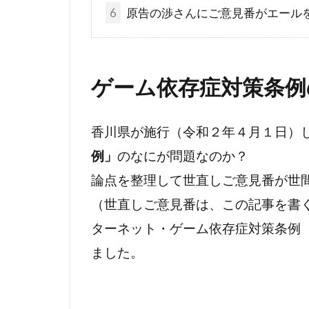
リテラシー
6
原告の渉さんにご意見番がエール
世界統一政府
冤罪
円卓
乳幼児
住
ゲーム依存症対策条例
人工ウイルス
ニュルンベル
香川県が施行（令和２年４月１日）
ハワイ山火事
例」
のなにが問題なのか？
ニュー・ワー
論点を整理して世直しご意見番が世
ドラマ・映画
（世直しご意見番は、この記事を書
ディープステ
ターネット・ゲーム依存症対策条例
ホルコン制御
ました。
マインドコン
ホルコン特許
ヘルシンキ宣