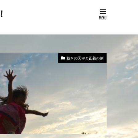
！
次改革要望書
御用専門家
全保障
裁きの天秤と正義の剣
論
治問題
改憲草案
改憲
奇跡の薬
国家的危機
反WHO
南北戦争