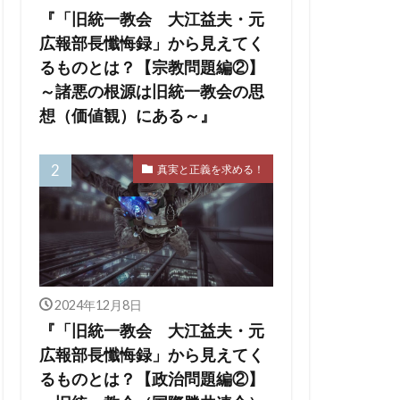
の王
ユダヤ
『「旧統一教会 大江益夫・元
会
出玉制御
広報部長懺悔録」から見えてく
依存症
るものとは？【宗教問題編②】
～諸悪の根源は旧統一教会の思
擁護法
想（価値観）にある～』
ー
チャーチル
ハワイ州
真実と正義を求める！
ジェリア
デマ
マッカーサー
2024年12月8日
『「旧統一教会 大江益夫・元
広報部長懺悔録」から見えてく
るものとは？【政治問題編②】
オン