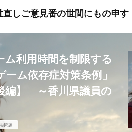
世直しご意見番の世間にもの申す
帯状疱疹
弁護士
建築基準法
幸福実現党
年
平和の殿堂
平和
帰化の履歴
帰化
差別
岸信介
山火事
対外援助
定期接種
宗教
安
ーム利用時間を制限する
宇宙時代
役立つ知識
悪魔
天然ワクチン
攻略理
イルス
新世界秩序
文鮮明
敵国条項
教育
政
ゲーム依存症対策条例」
放射線育種
攻略詐欺
攻略法詐欺
悪魔崇拝
後編】 ～香川県議員の
戦争
憲法研究会
憲法改正
感染症
愛国心
日本国憲法
反日
国民IDカード制度
国政統一ルール
噓
嘘
商品表示
合衆国憲法
台湾総統選挙
ズム運動
国籍条項
反グローバリズム
反カルト法
会問題
理講論
原子力エネルギー
厚生労働省
占領政策