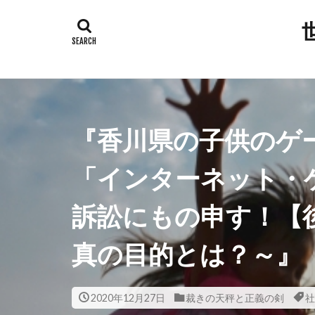
タグ
300人委員会
平和都市条例
岸田総理
『香川県の子供のゲ
安倍晋三
新型コロナウ
「インターネット・
放射線育種米
訴訟にもの申す！【
撲滅
技術
大衆操作
真の目的とは？～』
国会議員
反グローバリ
2020年12月27日
裁きの天秤と正義の剣
社
参政党
原