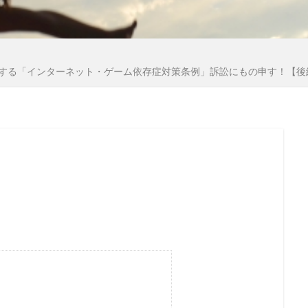
国籍法
大東亜戦争
地球環境問題
大和魂
大和
外国人犯罪
外国人参政権
外交問題評議会
変異種
国連
地方自治法改正
地方自治法
地方自治の本旨
する「インターネット・ゲーム依存症対策条例」訴訟にもの申す！【後
際問題
国際勝共連合
国際ロマンス詐欺
国連憲章
医者裁判
裏金
賭博
貴族
護憲
議会基本条
言論弾圧
言論の自由
裁判
農業
被害者の
英国国教会
芽胞
芸能人
芦田修正
自由
自
迷惑
脱炭素
風邪
ｍRNA
５G
黒い貴族
料自給率
食料安全保障
食料増産命令
食料危機
陰謀論
陰謀
阪神・淡路大震災
闇の権力者
鈴木安蔵
遺族の会
自民党
聖公会
日米同盟
洗脳
泣き寝入り
法律相談
法の改竄
気候変動
比較民族論
検閲
湾岸戦争
核の傘
東京裁判