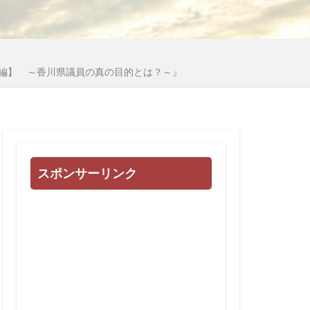
心
多様化
地球統一政府
国際連合
編】 ～香川県議員の真の目的とは？～』
日常生活
例
誹謗中傷
会
被害相談
治基本条例
スポンサーリンク
高血圧
頼清徳
違法
闇の世界権力
死亡者数
民進党
東インド会社