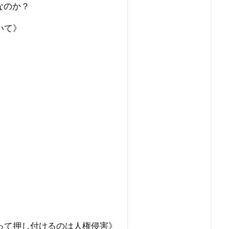
なのか？
未来社会
朝鮮人
朝鮮
昆虫食
旧統一教会
緊急事態条項
秋接種
統一教会
経口コロナ薬
いて》
終戦
米農家
立証責任
移民
秘密結社
福音
会問題
病気・医療
男系継承
生理学・医学賞
王
焚書
南アフリカ
医療
BSE
カトリック教会
〉
キリスト教
キックバック
カール・マルクス
カルト
王
カマラ・ハリス
オーストラリア
グローバリズム
〉
王
エリザベス一世
エネルギー攻撃
エシュロン
ウ
ウィンザー家
ウィルソン
グローバリスト
スタンダード
インフォームドコンセント
ジョン・コールマン
〉
タヴィストック研究所
セシル一族
セシル・ジョン・ロー
ィ
スマートシティ
スポーツ
スパムコメント
ジャ
サル痘
ゴキブリ
コロナ飲み薬
コロナワクチン接種率
って押し付けるのは人権侵害》