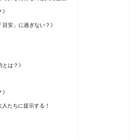
ン接種
コロナワクチン
コロナウイルスの正体
コミュニ
？》
ウィリアム・シェイクスピア
イルミナティ
ダニエル・エ
「目安」に過ぎない？》
RIIA
P2メーソンリー
P2
NATO
LGBT理解増進
L123便墜落事故
IMF
IHR改正案
SDGs
IDカード
CO²犯人説
COVID-19
CIA
CFR
CCP
イベルメクチン
アダム・ヴァイスハウプト
イジメ
的とは？》
イエス・キリスト
アロハスピリット
アルツハイマー病
国選挙
アメリカ合衆国大統領選挙
アメリカ合衆国
アジ
きたこまち
YouTube
XBB型
WHO脱退
WHO
？》
EF
WCH
ダイナマイト
ダボス会議
動物
ロ
大人たちに提示する！
一般社団法人ワクチン問題研究会
ヴィクトリア女王
ワ
！
研究会
ワクチン
ローリー医師
ローマ教皇
ローマ
ー
中毒
ロシア大統領選挙
レプリコンワクチン
リ