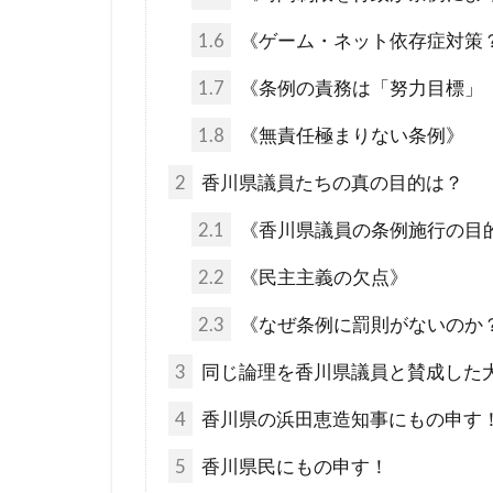
コロナワクチ
1.6
《ゲーム・ネット依存症対策
コシヒカリ
1.7
《条例の責務は「努力目標」
IHR改訂
KGB
JA
1.8
《無責任極まりない条例》
DS
DEW
2
香川県議員たちの真の目的は？
The Liberty
2.1
《香川県議員の条例施行の目
イエズス会
アメリカ合衆
2.2
《民主主義の欠点》
WCC
あ
2.3
《なぜ条例に罰則がないのか
WGIP
W
3
同じ論理を香川県議員と賛成した
不都合な真実
4
香川県の浜田恵造知事にもの申す
ワクチン問題
ロックフェラ
5
香川県民にもの申す！