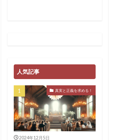
ティノート
スチューリン
法
LGBT
GHQ
SARS-CoV-2
イギリス王室
人気記事
ェンダ２１
WHA
真実と正義を求める！
マンス詐欺
ン・ワールド政府
クラブ
ンカーン大統領
2024年12月5日