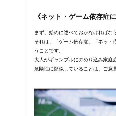
プランデミッ
《ネット・ゲーム依存症
ｍRNAワクチ
まず、始めに述べておかなければな
それは、「ゲーム依存症」「ネット
うことです。
大人がギャンブルにのめり込み家庭
危険性に類似していることは、ご意