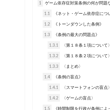
1
ゲーム依存症対策条例の何が問題
未来都市
火星移住計画
1.1
《ネット・ゲーム依存症につ
終戦の日
1.2
《トーンダウンした条例》
禁パチ
社
1.3
《条例の最大の問題点》
特別公務員
1.3.1
〈第１８条１項について
ギャンブル
カメハメハ大
1.3.2
〈第１８条２項について
エリザベス女
1.3.3
〈まとめ〉
ウイルス学者
1.4
《条例の盲点》
グローバル・
1.4.1
〈スマートフォンの盲点
ダイアナ妃
スーパーシテ
1.4.2
〈ゲームの盲点〉
コオロギ
1.5
《時間制限を行政が条例によ