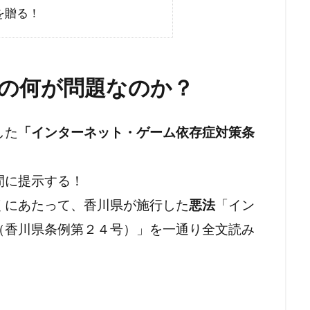
ラルフ・バビット
ラハイナ
ユーチューバー
ユダヤ
を贈る！
中華民国
メッセージ
保守
努力義務
創価学
会議
共産主義の戦略
共産主義
児童移民
信仰
民投票条例
仏教
人道に対する罪
人身売買
人権
の何が問題なのか？
人口削減
事例
事件・事故
メディア
ミラボ
ク綱領
パンデミック条約
パンデミック
パチンコ
した
「インターネット・ゲーム依存症対策条
ハワイの歴史
ノーベル賞
ネットストーカー
ルドオーダー
ナチズム
ビルダーバーグ
ナチ
ナイ
間に提示する！
ドナルド・トランプ
トランプ氏
トランプ大統領
くにあたって、香川県が施行した
悪法
「イン
ート論
ディープステート
ビジネス
ビル・ゲイツ
（香川県条例第２４号）」を一通り全文読み
マウイ島火災
マウイ島
マインド・マネージメント
トロール
ポツダム宣言
ボヘミアン・クラブ
ボトックス
ホルコン攻略法
ホルコン
フランス革命
ペット
言
プロパガンダ２
プロパガンダ
プリオン病
プリ