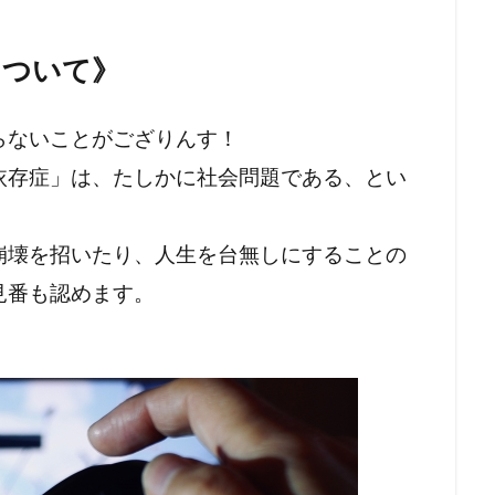
ク
フリーメーソンリー
フリーメーソン
フリーメイソン
について》
ン
らないことがござりんす！
検索
依存症」は、たしかに社会問題である、とい
崩壊を招いたり、人生を台無しにすることの
見番も認めます。