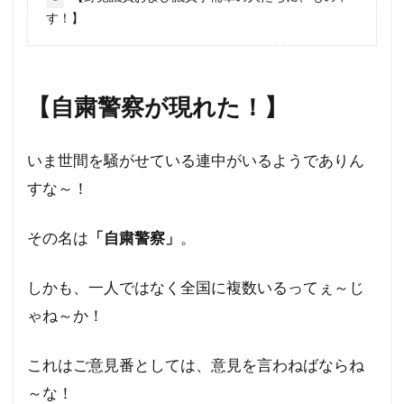
す！】
行方不明
英国国教会
芽胞
芸能人
芦田修正
自由
自治基本条例
超監視社会
迷惑
脱炭素
風邪
【自粛警察が現れた！】
ｍRNA
５G
黒い貴族
高血圧
騎士団
食料自給率
食料安全保障
いま世間を騒がせている連中がいるようでありん
食料増産命令
食料危機
頼清徳
違法
すな～！
霊感商法裁判
陰謀論
陰謀
阪神・淡路大震災
闇の権力者
その名は
「自粛警察」
。
闇の世界権力
鈴木義男
鈴木安蔵
しかも、一人ではなく全国に複数いるってぇ～じ
遺族の会
自民党
聖公会
日米同盟
ゃね～か！
死亡者数
洗脳作戦
洗脳
泣き寝入り
法律相談
法の改竄
気候変動
民進党
これはご意見番としては、意見を言わねばならね
民主主義
比較民族論
検閲
湾岸戦争
～な！