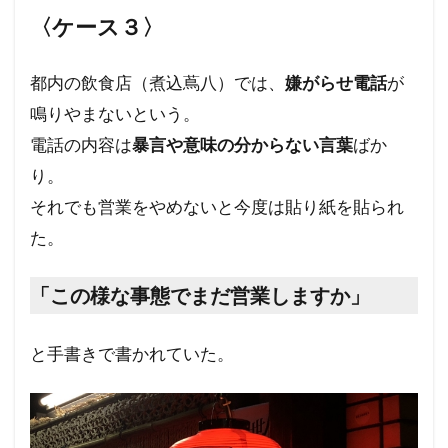
〈ケース３〉
イエス・キリスト
アロハスピリット
アルツハイマー病
アメリカ合衆国選挙
都内の飲食店（煮込蔦八）では、
嫌がらせ電話
が
アメリカ合衆国大統領選挙
アメリカ合衆国
鳴りやまないという。
アジェンダ２１
WCC
あきたこまち
電話の内容は
暴言や意味の分からない言葉
ばか
YouTube
XBB型
WHO脱退
WHO
り。
WHA
WGIP
WEF
WCH
それでも営業をやめないと今度は貼り紙を貼られ
ダイナマイト
ダボス会議
動物
た。
ロマンス詐欺
不都合な真実
「この様な事態でまだ営業しますか」
一般社団法人ワクチン問題研究会
ヴィクトリア女王
ワン・ワールド政府
と手書きで書かれていた。
ワクチン問題研究会
ワクチン
ローリー医師
ローマ教皇
ローマクラブ
ロックフェラー
中毒
ロシア大統領選挙