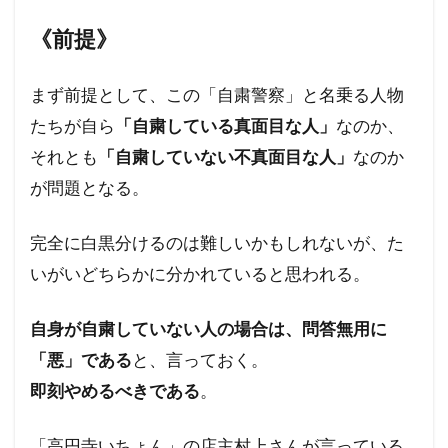
ハワイ州
ハワイ山火事
ハワイの歴史
《前提》
ノーベル賞
ネットストーカー
ニュー・ワールドオーダー
ナチズム
まず前提として、この「自粛警察」と名乗る人物
ビルダーバーグ
ナチ
ナイジェリア
たちが自ら
「自粛している真面目な人」
なのか、
ドラマ・映画
ドナルド・トランプ
それとも
「自粛していない不真面目な人」
なのか
が問題となる。
トランプ氏
トランプ大統領
デマ
ディープステート論
ディープステート
完全に白黒分けるのは難しいかもしれないが、た
ビジネス
ビル・ゲイツ
マッカーサー
いがいどちらかに分かれていると思われる。
ホルコン制御
マウイ島火災
マウイ島
マインド・マネージメント
自身が自粛していない人の場合は、問答無用に
「悪」である
マインドコントロール
と、言っておく。
ポツダム宣言
即刻やめるべきである
。
ボヘミアン・クラブ
ボトックス
ホルコン特許
ホルコン攻略法
ホルコン
「高円寺いちょん」の店主村上さんが言っている