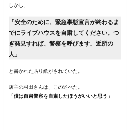
サル痘
ゴキブリ
コロナ飲み薬
しかし、
コロナワクチン接種率
コロナワクチン接種
コロナワクチン
コロナウイルスの正体
「安全のために、緊急事態宣言が終わるま
コミュニティノート
コシヒカリ
でにライブハウスを自粛してください。つ
ウィリアム・シェイクスピア
イルミナティ
ぎ発見すれば、警察を呼びます。近所の
ダニエル・エスチューリン
IHR改訂
RIIA
人」
P2メーソンリー
P2
NATO
LGBT理解増進法
LGBT
KGB
と書かれた貼り紙がされていた。
JAL123便墜落事故
IMF
IHR改正案
店主の村田さんは、この述べた。
SDGs
IDカード
GHQ
DS
「僕は自粛警察を自粛したほうがいいと思う」
DEW
CO²犯人説
COVID-19
CIA
CFR
CCP
SARS-CoV-2
The Liberty
イベルメクチン
アダム・ヴァイスハウプト
イジメ
イギリス王室
イエズス会