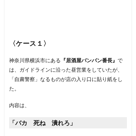
核の傘
東京裁判
東インド会社
未来都市
未来社会
朝鮮人
朝鮮
昆虫食
旧統一教会
温暖化
火星移住計画
緊急事態条項
秋接種
〈ケース１〉
統一教会
経口コロナ薬
終戦記念日
終戦の日
終戦
米農家
立証責任
神奈川県横浜市にある
『居酒屋バンバン番長』
で
移民
秘密結社
福音派
災害
は、ガイドラインに沿った昼営業をしていたが、
禁パチ
社会問題
病気・医療
「自粛警察」なるものが店の入り口に貼り紙をし
男系継承
生理学・医学賞
王族
犬猫
た。
特別公務員
焚書
南アフリカ
医療
内容は、
BSE
カトリック教会
グノーシス主義
ギャンブル
キリスト教
キックバック
「バカ 死ね 潰れろ」
カール・マルクス
カルト宗教
カルト