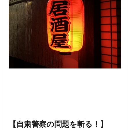
レプリコンワクチン
リンカーン大統領
リテラシー
ラルフ・バビット
ラハイナ
ユーチューバー
ユダヤの王
ユダヤ
世界統一政府
中華民国
メッセージ
保守
努力義務
創価学会
出玉制御
冤罪
円卓会議
共産主義の戦略
共産主義
児童移民
信仰
依存症
乳幼児
住民投票条例
仏教
人道に対する罪
人身売買
人権擁護法
人工ウイルス
人口削減
事例
事件・事故
メディア
ミラボー
チャーチル
ニュルンベルク綱領
【自粛警察の問題を斬る！】
パンデミック条約
パンデミック
パチンコ