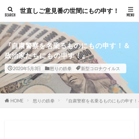
世直しご意見番の世間にもの申す！
カテゴリー
『自粛警察を名乗るものにもの申す！＆
タグ
政治家たちにもの申す！』
300人委員会
帯状疱疹
弁護士
2020年5月3日
怒りの鉄拳
新型コロナウイルス
建築基準法
幸福実現党
年次改革要望書
平和都市条例
平和の殿堂
平和
帰化の履歴
帰化
差別
御用専門家
HOME
怒りの鉄拳
『自粛警察を名乗るものにもの申す！
岸田総理
岸信介
山火事
対外援助
定期接種
宗教
安全保障
安倍晋三
宇宙時代
役立つ知識
悪魔
天然ワクチン
攻略理論