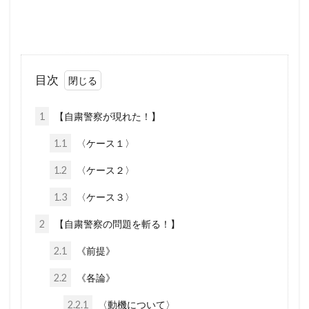
新型コロナウイルス
新世界秩序
文鮮明
敵国条項
教育
政治問題
放射線育種米
放射線育種
攻略詐欺
目次
攻略法詐欺
悪魔崇拝
改憲草案
改憲
撲滅
技術
戦争
憲法研究会
1
【自粛警察が現れた！】
憲法改正
感染症
愛国心
奇跡の薬
1.1
〈ケース１〉
大衆操作
日本国憲法
反日
1.2
〈ケース２〉
国民IDカード制度
国政統一ルール
1.3
〈ケース３〉
国家的危機
国会議員
噓
嘘
2
【自粛警察の問題を斬る！】
商品表示
合衆国憲法
台湾総統選挙
2.1
《前提》
反グローバリズム運動
国籍条項
2.2
《各論》
反グローバリズム
反カルト法
反WHO
参政党
原理講論
原子力エネルギー
2.2.1
〈動機について〉