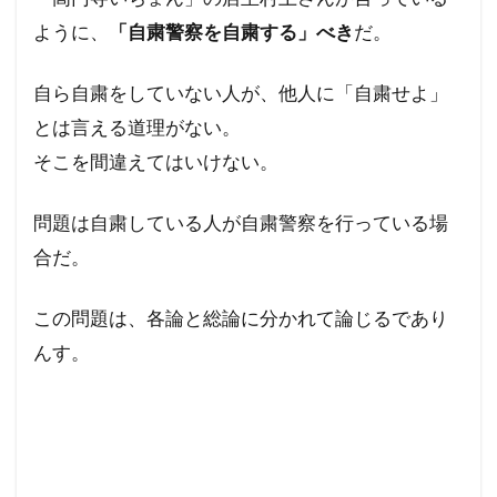
フランス革命
ペット
ヘルシンキ宣言
ように、
「自粛警察を自粛する」べき
だ。
プロパガンダ２
プロパガンダ
プリオン病
プリオン
プランデミック
自ら自粛をしていない人が、他人に「自粛せよ」
とは言える道理がない。
フリーメーソンリー
フリーメーソン
そこを間違えてはいけない。
フリーメイソン
ｍRNAワクチン
問題は自粛している人が自粛警察を行っている場
検索
合だ。
この問題は、各論と総論に分かれて論じるであり
んす。