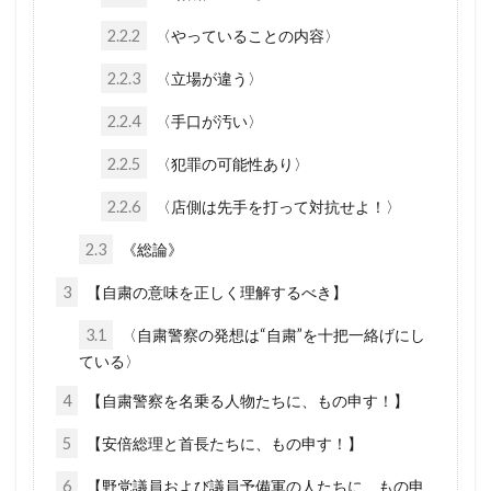
厚生労働省
占領政策
南北戦争
2.2.2
〈やっていることの内容〉
国民の権利
国籍法
大東亜戦争
2.2.3
〈立場が違う〉
地球環境問題
大和魂
大和心
多様化
2.2.4
〈手口が汚い〉
多元文化
外国人犯罪
外国人参政権
2.2.5
〈犯罪の可能性あり〉
外交問題評議会
変異種
地球統一政府
2.2.6
〈店側は先手を打って対抗せよ！〉
地球温暖化
国連
地方自治法改正
2.3
《総論》
地方自治法
地方自治の本旨
国際連合
国際法
国際問題
国際勝共連合
3
【自粛の意味を正しく理解するべき】
国際ロマンス詐欺
国連憲章
日常生活
3.1
〈自粛警察の発想は“自粛”を十把一絡げにし
ている〉
日本神道
医者裁判
裏金
賭博
4
貴族
【自粛警察を名乗る人物たちに、もの申す！】
護憲
議会基本条例
誹謗中傷
誘拐
訪日
言論弾圧
言論の自由
5
【安倍総理と首長たちに、もの申す！】
裁判
農業
被害者の会
被害相談
6
【野党議員および議員予備軍の人たちに、もの申