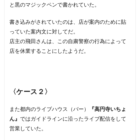
カメハメハ大王
カマラ・ハリス
と黒のマジックペンで書かれていた。
オーストラリア
グローバリズム
書き込みがされていたのは、店が案内のために貼
オミクロン
エリザベス女王
っていた案内文に対してだ。
エリザベス一世
エネルギー攻撃
店主の飛田さんは、この自粛警察の行為によって
エシュロン
ウド・ウルフコッテ
店を休業することにしたようだ。
ウイルス学者
ウィンザー家
ウィルソン
グローバリスト
グローバル・スタンダード
インフォームドコンセント
ジョン・コールマン博士
ダイアナ妃
〈ケース２〉
タヴィストック研究所
セシル一族
また都内のライブハウス（バー）
『高円寺いちょ
セシル・ジョン・ローズ
セシル
ん』
ではガイドラインに沿ったライブ配信をして
スーパーシティ
スマートシティ
スポーツ
営業していた。
スパムコメント
ジャーナリズム
コオロギ