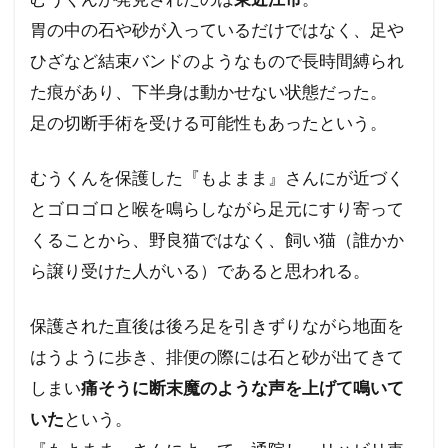
サル痘
ゴキブリ
コロナ飲み薬
胃の中の石や砂が入っているだけではなく、足や
コロナワクチン接種率
コロナワクチン接種
ひざなど結束バンドのようなもので長時間縛られ
コロナワクチン
コロナウイルスの正体
た痕があり、下半身は動かせない状態だった。
コミュニティノート
コシヒカリ
足の切断手術を受ける可能性もあったという。
ウィリアム・シェイクスピア
イルミナティ
ダニエル・エスチューリン
IHR改訂
RIIA
むうくんを保護した『もよまま』さんにが近づく
P2メーソンリー
P2
NATO
とゴロゴロと喉を鳴らしながら足元にすり寄って
くることから、野良猫ではなく、飼い猫（誰かか
LGBT理解増進法
LGBT
KGB
ら譲り受けた人がいる）であると思われる。
JAL123便墜落事故
IMF
IHR改正案
SDGs
IDカード
GHQ
DS
保護された直後は後ろ足を引きずりながら地面を
DEW
CO²犯人説
COVID-19
CIA
はうように歩き、排便の際には石と砂が出てきて
CFR
CCP
SARS-CoV-2
The Liberty
しまい
痛そうに断末魔のような声を上げて鳴いて
イベルメクチン
アダム・ヴァイスハウプト
いた
という。
イジメ
イギリス王室
イエズス会