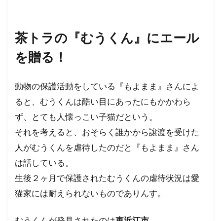
カメハメハ大王
カマラ・ハリス
オーストラリア
グローバリズム
茶トラの『むうくん』にエール
オミクロン
エリザベス女王
を贈る！
エリザベス一世
エネルギー攻撃
エシュロン
ウド・ウルフコッテ
動物の保護活動をしている『もよまま』さんによ
ウイルス学者
ウィンザー家
ウィルソン
ると、むうくんは酷い目にあったにもかかわら
グローバリスト
グローバル・スタンダード
ず、とても人懐っこい子猫だという。
インフォームドコンセント
それを考えると、おそらく誰かから譲渡を受けた
ジョン・コールマン博士
ダイアナ妃
人がむうくんを虐待したのだと『もよまま』さん
タヴィストック研究所
セシル一族
は話している。
セシル・ジョン・ローズ
セシル
生後２ヶ月で保護されたむうくんの虐待状況は愛
スーパーシティ
スマートシティ
スポーツ
猫家には耐えられないものでありんす。
スパムコメント
ジャーナリズム
コオロギ
むうくんが発見されたのは
東近江市
。