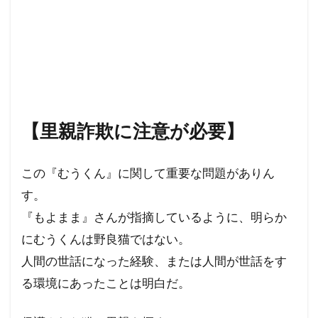
レプリコンワクチン
リンカーン大統領
リテラシー
ラルフ・バビット
ラハイナ
ユーチューバー
ユダヤの王
ユダヤ
世界統一政府
中華民国
メッセージ
保守
努力義務
創価学会
出玉制御
【里親詐欺に注意が必要】
冤罪
円卓会議
共産主義の戦略
共産主義
児童移民
信仰
依存症
この『むうくん』に関して重要な問題がありん
乳幼児
住民投票条例
仏教
す。
人道に対する罪
人身売買
人権擁護法
『もよまま』さんが指摘しているように、明らか
人工ウイルス
人口削減
事例
にむうくんは野良猫ではない。
事件・事故
メディア
ミラボー
人間の世話になった経験、または人間が世話をす
る環境にあったことは明白だ。
チャーチル
ニュルンベルク綱領
パンデミック条約
パンデミック
パチンコ