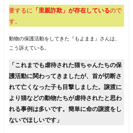
フランス革命
ペット
ヘルシンキ宣言
要するに
「里親詐欺」が存在している
ので
プロパガンダ２
プロパガンダ
プリオン病
す。
プリオン
プランデミック
フリーメーソンリー
フリーメーソン
動物の保護活動をしてきた『もよまま』さんは、
フリーメイソン
ｍRNAワクチン
こう訴えている。
検索
「これまでも虐待された猫ちゃんたちの保
護活動に関わってきましたが、首が切断さ
れて亡くなった子も目撃しました。譲渡に
より猫などの動物たちが虐待されたと思わ
れる事例は多いです。簡単に命の譲渡をし
ないでほしいです」