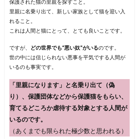
保護された猫の里親を探すこと。
ハワイ州
ハワイ山火事
ハワイの歴史
里親に名乗り出て、新しい家族として猫を迎い入
ノーベル賞
ネットストーカー
れること。
ニュー・ワールドオーダー
ナチズム
これは人間と猫にとって、とても良いことです。
ビルダーバーグ
ナチ
ナイジェリア
ですが、
どの世界でも“悪い奴”がいる
のです。
ドラマ・映画
ドナルド・トランプ
世の中には信じられない悪事を平気でする人間が
トランプ氏
トランプ大統領
デマ
いるのも事実です。
ディープステート論
ディープステート
ビジネス
ビル・ゲイツ
マッカーサー
「里親になります」と名乗り出て（偽
ホルコン制御
マウイ島火災
マウイ島
り）、保護団体などから保護猫をもらい、
マインド・マネージメント
育てるどころか虐待する対象とする人間が
マインドコントロール
ポツダム宣言
いるのです。
ボヘミアン・クラブ
ボトックス
（あくまでも限られた極少数と思われる）
ホルコン特許
ホルコン攻略法
ホルコン