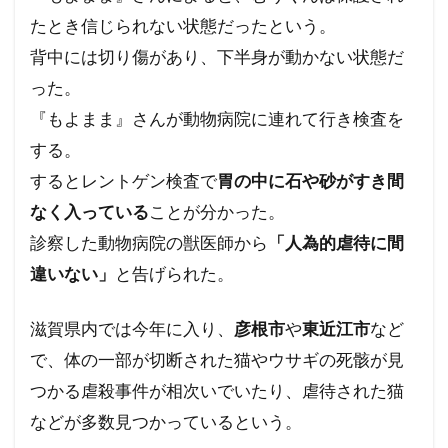
行方不明
英国国教会
芽胞
芸能人
たとき信じられない状態だったという。
芦田修正
自由
自治基本条例
背中には切り傷があり、下半身が動かない状態だ
った。
超監視社会
迷惑
脱炭素
風邪
『もよまま』さんが動物病院に連れて行き検査を
ｍRNA
５G
黒い貴族
高血圧
する。
騎士団
食料自給率
食料安全保障
するとレントゲン検査で
胃の中に石や砂がすき間
食料増産命令
食料危機
頼清徳
違法
なく入っている
ことが分かった。
霊感商法裁判
陰謀論
陰謀
診察した動物病院の獣医師から
「人為的虐待に間
阪神・淡路大震災
闇の権力者
違いない」
と告げられた。
闇の世界権力
鈴木義男
鈴木安蔵
遺族の会
自民党
聖公会
日米同盟
滋賀県内では今年に入り、
彦根市
や
東近江市
など
で、体の一部が切断された猫やウサギの死骸が見
死亡者数
洗脳作戦
洗脳
泣き寝入り
つかる虐殺事件が相次いでいたり、虐待された猫
法律相談
法の改竄
気候変動
民進党
などが多数見つかっているという。
民主主義
比較民族論
検閲
湾岸戦争