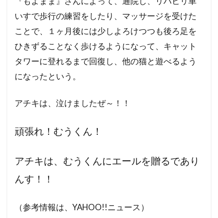
『もよまま』さんによって、通院し、リハビリ車
イエス・キリスト
アロハスピリット
いすで歩行の練習をしたり、マッサージを受けた
ことで、１ヶ月後には少しよろけつつも後ろ足を
アルツハイマー病
アメリカ合衆国選挙
ひきずることなく歩けるようになって、キャット
アメリカ合衆国大統領選挙
アメリカ合衆国
タワーに登れるまで回復し、他の猫と遊べるよう
アジェンダ２１
WCC
あきたこまち
になったという。
YouTube
XBB型
WHO脱退
WHO
WHA
WGIP
WEF
WCH
アチキは、泣けましたぜ～！！
ダイナマイト
ダボス会議
動物
頑張れ！むうくん！
ロマンス詐欺
不都合な真実
一般社団法人ワクチン問題研究会
アチキは、むうくんにエールを贈るであり
ヴィクトリア女王
ワン・ワールド政府
んす！！
ワクチン問題研究会
ワクチン
ローリー医師
ローマ教皇
ローマクラブ
（参考情報は、YAHOO!!ニュース）
ロックフェラー
中毒
ロシア大統領選挙