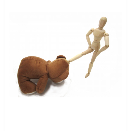
核の傘
東京裁判
東インド会社
未来都市
未来社会
朝鮮人
朝鮮
昆虫食
旧統一教会
温暖化
火星移住計画
緊急事態条項
秋接種
統一教会
経口コロナ薬
終戦記念日
終戦の日
終戦
米農家
立証責任
移民
秘密結社
福音派
災害
禁パチ
社会問題
病気・医療
男系継承
生理学・医学賞
王族
犬猫
特別公務員
焚書
南アフリカ
医療
BSE
カトリック教会
グノーシス主義
ギャンブル
キリスト教
キックバック
カール・マルクス
カルト宗教
カルト