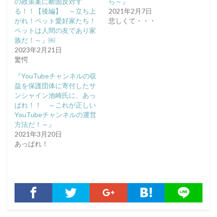
の政策案に断固反対す
ら～』
る！！【後編】 ～立ち上
2021年2月7日
がれ！ペット愛好家たち！
悲しくて・・・
ペットは人間の友であり家
族だ！～』￼
2023年2月21日
驚愕
『YouTubeチャンネルの収
益を保護団体に寄付したサ
ンシャイン池崎氏に、あっ
ぱれ！！ ～これが正しい
YouTubeチャンネルの運営
方法だ！～』
2021年3月20日
あっぱれ！