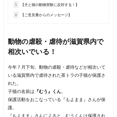
5
【犬と猫の動物実験に反対する！】
厚生労働省
占領政策
南北戦争
6
【ご意見番からのメッセージ】
国民の権利
国籍法
大東亜戦争
地球環境問題
大和魂
大和心
多様化
多元文化
外国人犯罪
外国人参政権
動物の虐殺・虐待が滋賀県内で
外交問題評議会
変異種
地球統一政府
相次いでいる！
地球温暖化
国連
地方自治法改正
地方自治法
地方自治の本旨
国際連合
今年７月下旬、動物の虐殺・虐待などが相次いて
国際法
国際問題
国際勝共連合
いる滋賀県内で虐待された茶トラの子猫が保護さ
国際ロマンス詐欺
国連憲章
日常生活
れた。
日本神道
医者裁判
裏金
賭博
子猫の名前は
『むう』くん
。
貴族
護憲
議会基本条例
誹謗中傷
保護活動をおこなっている『もよまま』さんが保
誘拐
訪日
言論弾圧
言論の自由
護。
裁判
農業
被害者の会
被害相談
『もよまま』さんによると、むうくんは保護され