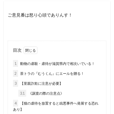
新型コロナウイルス
新世界秩序
文鮮明
ご意見番は怒り心頭でありんす！
敵国条項
教育
政治問題
放射線育種米
放射線育種
攻略詐欺
攻略法詐欺
悪魔崇拝
改憲草案
改憲
撲滅
技術
戦争
憲法研究会
目次
憲法改正
感染症
愛国心
奇跡の薬
大衆操作
日本国憲法
反日
1
動物の虐殺・虐待が滋賀県内で相次いでいる！
国民IDカード制度
国政統一ルール
2
茶トラの『むうくん』にエールを贈る！
国家的危機
国会議員
噓
嘘
3
【里親詐欺に注意が必要】
商品表示
合衆国憲法
台湾総統選挙
3.1
《譲渡の際の注意点》
反グローバリズム運動
国籍条項
4
反グローバリズム
【猫の虐待を放置すると凶悪事件へ発展する恐れ
反カルト法
反WHO
あり】
参政党
原理講論
原子力エネルギー