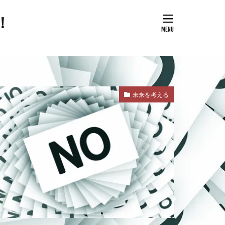
！
次改革要望書
御用専門家
全保障
未来を考える
論
治問題
改憲草案
改憲
奇跡の薬
国家的危機
反WHO
南北戦争