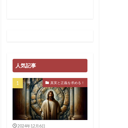
ティノート
スチューリン
法
LGBT
GHQ
SARS-CoV-2
イギリス王室
人気記事
ェンダ２１
WHA
真実と正義を求める！
マンス詐欺
ン・ワールド政府
クラブ
ンカーン大統領
2024年12月6日