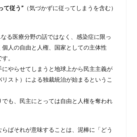
ラルフ・バビット
ラハイナ
ユーチューバー
ユダヤ
って従う”
（気づかずに従ってしまうを含む）
中華民国
メッセージ
保守
努力義務
創価学
。
会議
共産主義の戦略
共産主義
児童移民
信仰
民投票条例
仏教
人道に対する罪
人身売買
人権
単なる医療分野の話ではなく、感染症に限っ
人口削減
事例
事件・事故
メディア
ミラボ
く個人の自由と人権、国家としての主体性
ク綱領
パンデミック条約
パンデミック
パチンコ
です。
ハワイの歴史
ノーベル賞
ネットストーカー
手にやらせてしまうと地球上から民主主義が
ルドオーダー
ナチズム
ビルダーバーグ
ナチ
ナイ
バリスト）による独裁統治が始まるというこ
ドナルド・トランプ
トランプ氏
トランプ大統領
ート論
ディープステート
ビジネス
ビル・ゲイツ
りでも、民主にとっては自由と人権を奪われ
マウイ島火災
マウイ島
マインド・マネージメント
トロール
ポツダム宣言
ボヘミアン・クラブ
ボトックス
ホルコン攻略法
ホルコン
フランス革命
ペット
ならばそれが意味することは、泥棒に「どう
言
プロパガンダ２
プロパガンダ
プリオン病
プリ