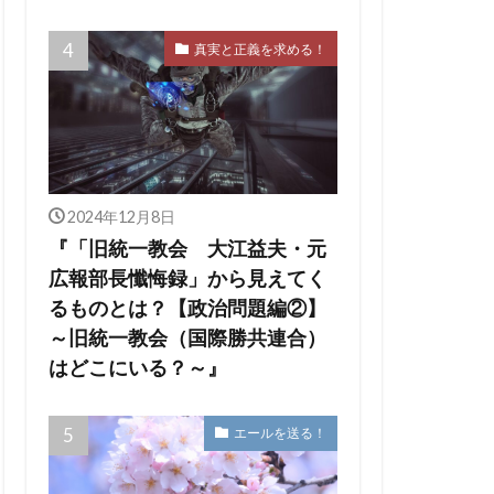
真実と正義を求める！
2024年12月8日
『「旧統一教会 大江益夫・元
広報部長懺悔録」から見えてく
るものとは？【政治問題編②】
～旧統一教会（国際勝共連合）
はどこにいる？～』
エールを送る！