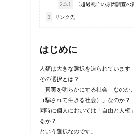
コロナワクチ
2.5.1
〈超過死亡の原因調査の
コシヒカリ
3
リンク先
IHR改訂
KGB
JA
DS
DEW
はじめに
The Liberty
イエズス会
人類は大きな選択を迫られています
アメリカ合衆
その選択とは？
WCC
あ
「真実を明らかにする社会」なのか
WGIP
W
（騙されて生きる社会）」なのか？
不都合な真実
同時に個人においては「自由と人権
ワクチン問題
るか？
ロックフェラ
という選択なのです。