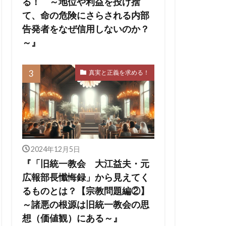
る！ ～地位や利益を投げ捨
て、命の危険にさらされる内部
告発者をなぜ信用しないのか？
～』
真実と正義を求める！
2024年12月5日
『「旧統一教会 大江益夫・元
広報部長懺悔録」から見えてく
るものとは？【宗教問題編②】
～諸悪の根源は旧統一教会の思
想（価値観）にある～』