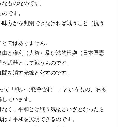
うなものなのです。
ク
フリーメーソンリー
フリーメーソン
フリーメイソン
るのです。
ン
か味方かを判別できなければ戦うこと（抗う
検索
ことではありません。
自由と権利（人権）及び法的根拠（日本国憲
理を武器として戦うものです。
は闇を消す光線と化すのです。
よって「戦い（戦争含む）」というもの、ある
解しています。
はなく、平和とは戦う気概といざとなったら
戦わず平和を実現できるのです。