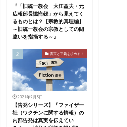
の王
ユダヤ
『「旧統一教会 大江益夫・元
会
出玉制御
広報部長懺悔録」から見えてく
依存症
るものとは？【宗教的真理編】
～旧統一教会の宗教としての間
擁護法
違いを指摘する～』
ー
チャーチル
ハワイ州
真実と正義を求める！
ジェリア
デマ
マッカーサー
2021年9月5日
【告発シリーズ】『ファイザー
社（ワクチンに関する情報）の
内部告発は真実を伝えてい
オン