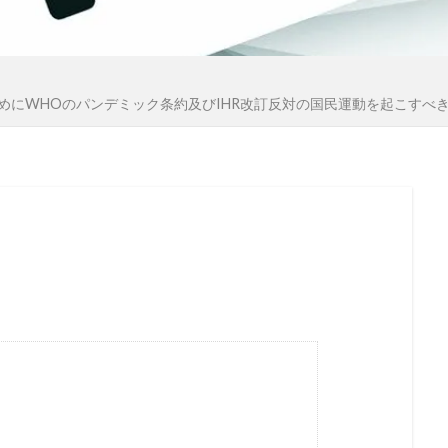
国籍法
大東亜戦争
地球環境問題
大和魂
大和
外国人犯罪
外国人参政権
外交問題評議会
変異種
国連
地方自治法改正
地方自治法
地方自治の本旨
めにWHOのパンデミック条約及びIHR改訂反対の国民運動を起こすべ
際問題
国際勝共連合
国際ロマンス詐欺
国連憲章
医者裁判
裏金
賭博
貴族
護憲
議会基本条
言論弾圧
言論の自由
裁判
農業
被害者の
英国国教会
芽胞
芸能人
芦田修正
自由
自
迷惑
脱炭素
風邪
ｍRNA
５G
黒い貴族
料自給率
食料安全保障
食料増産命令
食料危機
陰謀論
陰謀
阪神・淡路大震災
闇の権力者
鈴木安蔵
遺族の会
自民党
聖公会
日米同盟
洗脳
泣き寝入り
法律相談
法の改竄
気候変動
比較民族論
検閲
湾岸戦争
核の傘
東京裁判