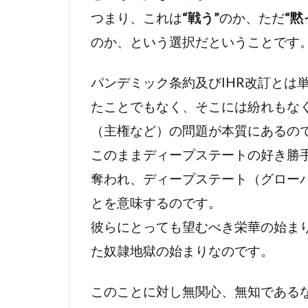
リテラシー
つまり、これは
“戦う”
のか、ただ
“黙
世界統一政府
のか、という選択だということです
冤罪
円卓
乳幼児
住
パンデミック条約及びIHR改訂とは
人工ウイルス
たことでもなく、そこには紛れもな
ニュルンベル
（主権など）の問題が本質にあるの
ハワイ山火事
このままディープステートの好き勝
ニュー・ワー
奪われ、ディープステート（グロー
ドラマ・映画
とを意味するのです。
ディープステ
彼らにとっても望むべき栄華の始ま
ホルコン制御
た奴隷地獄の始まりなのです。
マインドコン
ホルコン特許
このことに対し無関心、無知である
ヘルシンキ宣