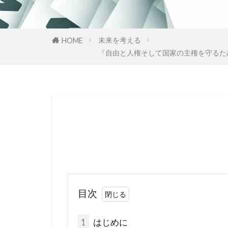
国民の権利
多元文化
未来を考える
HOME
地球温暖化
『自由と人権そして国家の主権を守るた
国際法
国
日本神道
誘拐
訪日
行方不明
超監視社会
騎士団
食
霊感商法裁判
鈴木義男
目次
洗脳作戦
民主主義
1
はじめに