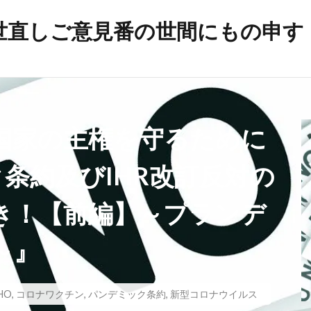
世直しご意見番の世間にもの申す
帯状疱疹
弁護士
建築基準法
幸福実現党
年
平和の殿堂
平和
帰化の履歴
帰化
差別
岸信介
山火事
対外援助
定期接種
宗教
安
国家の主権を守るために
宇宙時代
役立つ知識
悪魔
天然ワクチン
攻略理
イルス
新世界秩序
文鮮明
敵国条項
教育
政
条約及びIHR改訂反対の
放射線育種
攻略詐欺
攻略法詐欺
悪魔崇拝
き！【前編】～プランデ
戦争
憲法研究会
憲法改正
感染症
愛国心
日本国憲法
反日
国民IDカード制度
国政統一ルール
～』
噓
嘘
商品表示
合衆国憲法
台湾総統選挙
ズム運動
国籍条項
反グローバリズム
反カルト法
HO
,
コロナワクチン
,
パンデミック条約
,
新型コロナウイルス
理講論
原子力エネルギー
厚生労働省
占領政策