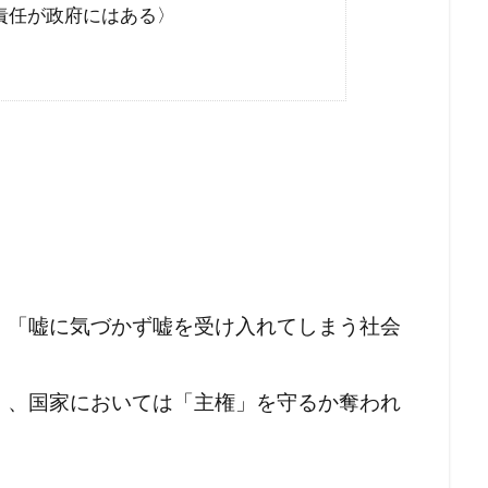
ン接種
コロナワクチン
コロナウイルスの正体
コミュニ
責任が政府にはある〉
ウィリアム・シェイクスピア
イルミナティ
ダニエル・エ
RIIA
P2メーソンリー
P2
NATO
LGBT理解増進
L123便墜落事故
IMF
IHR改正案
SDGs
IDカード
CO²犯人説
COVID-19
CIA
CFR
CCP
イベルメクチン
アダム・ヴァイスハウプト
イジメ
イエス・キリスト
アロハスピリット
アルツハイマー病
。
国選挙
アメリカ合衆国大統領選挙
アメリカ合衆国
アジ
きたこまち
YouTube
XBB型
WHO脱退
WHO
、「嘘に気づかず嘘を受け入れてしまう社会
EF
WCH
ダイナマイト
ダボス会議
動物
ロ
一般社団法人ワクチン問題研究会
ヴィクトリア女王
ワ
」、国家においては「主権」を守るか奪われ
研究会
ワクチン
ローリー医師
ローマ教皇
ローマ
ー
中毒
ロシア大統領選挙
レプリコンワクチン
リ