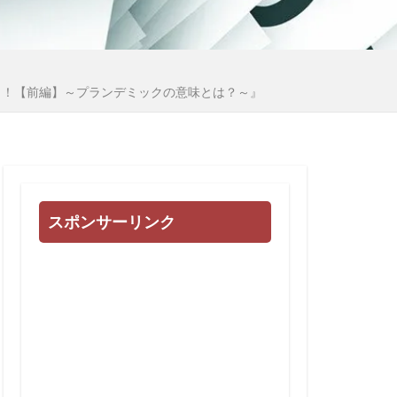
心
多様化
地球統一政府
国際連合
き！【前編】～プランデミックの意味とは？～』
日常生活
例
誹謗中傷
会
被害相談
治基本条例
スポンサーリンク
高血圧
頼清徳
違法
闇の世界権力
死亡者数
民進党
東インド会社