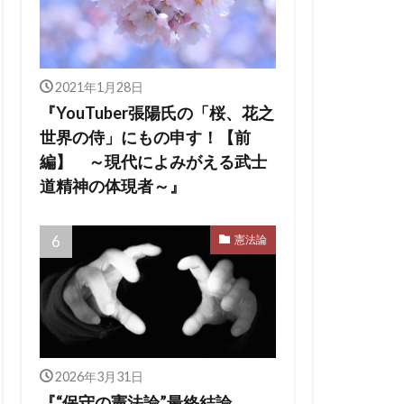
2021年1月28日
『YouTuber張陽氏の「桜、花之
世界の侍」にもの申す！【前
編】 ～現代によみがえる武士
道精神の体現者～』
憲法論
2026年3月31日
『“保守の憲法論”最終結論