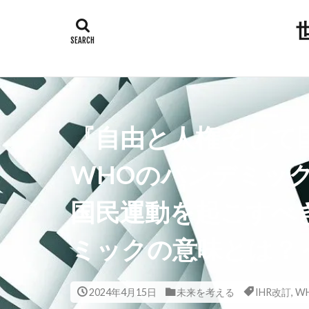
タグ
300人委員会
平和都市条例
岸田総理
『自由と人権そして
安倍晋三
新型コロナウ
WHOのパンデミック
放射線育種米
国民運動を起こすべ
撲滅
技術
大衆操作
ミックの意味とは？
国会議員
反グローバリ
2024年4月15日
未来を考える
IHR改訂
,
W
参政党
原