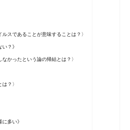
未来社会
朝鮮人
朝鮮
昆虫食
旧統一教会
緊急事態条項
秋接種
統一教会
経口コロナ薬
終戦
米農家
立証責任
移民
秘密結社
福音
イルスであることが意味することは？〉
会問題
病気・医療
男系継承
生理学・医学賞
王
焚書
南アフリカ
医療
BSE
カトリック教会
ない？》
キリスト教
キックバック
カール・マルクス
カルト
しなかったという論の帰結とは？〉
王
カマラ・ハリス
オーストラリア
グローバリズム
王
エリザベス一世
エネルギー攻撃
エシュロン
ウ
とは？〉
ウィンザー家
ウィルソン
グローバリスト
スタンダード
インフォームドコンセント
ジョン・コールマン
タヴィストック研究所
セシル一族
セシル・ジョン・ロー
ィ
スマートシティ
スポーツ
スパムコメント
ジャ
様に多い》
サル痘
ゴキブリ
コロナ飲み薬
コロナワクチン接種率