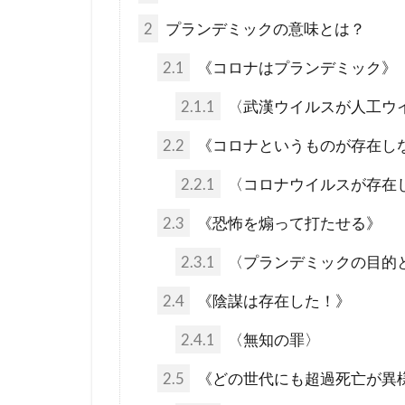
未来都市
2
プランデミックの意味とは？
火星移住計画
2.1
《コロナはプランデミック》
終戦の日
2.1.1
〈武漢ウイルスが人工ウ
禁パチ
社
特別公務員
2.2
《コロナというものが存在し
ギャンブル
2.2.1
〈コロナウイルスが存在
カメハメハ大
2.3
《恐怖を煽って打たせる》
エリザベス女
2.3.1
〈プランデミックの目的
ウイルス学者
グローバル・
2.4
《陰謀は存在した！》
ダイアナ妃
2.4.1
〈無知の罪〉
スーパーシテ
2.5
《どの世代にも超過死亡が異
コオロギ