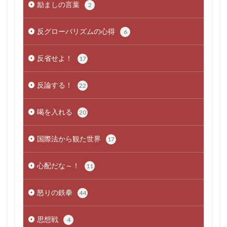
励ましの言葉
2
反グローバリズムの心得
6
反省せよ！
17
反論する！
22
喝を入れる
20
国際法から観た世界
17
心配だな～！
11
怒りの鉄拳
44
思想戦
4