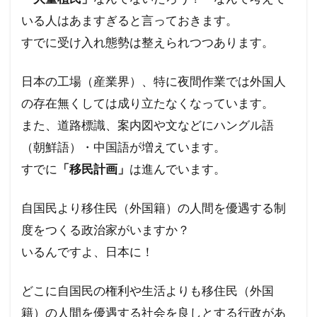
フランス革命
ペット
ヘルシンキ宣言
いる人はあますぎると言っておきます。
プロパガンダ２
プロパガンダ
プリオン病
すでに受け入れ態勢は整えられつつあります。
プリオン
プランデミック
日本の工場（産業界）、特に夜間作業では外国人
フリーメーソンリー
フリーメーソン
の存在無くしては成り立たなくなっています。
フリーメイソン
ｍRNAワクチン
また、道路標識、案内図や文などにハングル語
検索
（朝鮮語）・中国語が増えています。
すでに
「移民計画」
は進んでいます。
自国民より移住民（外国籍）の人間を優遇する制
度をつくる政治家がいますか？
いるんですよ、日本に！
どこに自国民の権利や生活よりも移住民（外国
籍）の人間を優遇する社会を良しとする行政があ