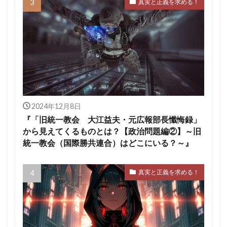
真実と正義を求める！
2024年12月8日
『「旧統一教会 大江益夫・元広報部長懺悔録」
から見えてくるものとは？【政治問題編②】～旧
統一教会（国際勝共連合）はどこにいる？～』
真実と正義を求める！