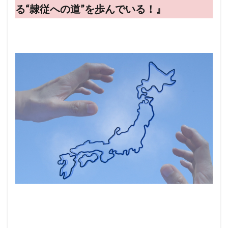
る“隷従への道”を歩んでいる！』
核の傘
東京裁判
東インド会社
未来都市
未来社会
朝鮮人
朝鮮
昆虫食
旧統一教会
温暖化
火星移住計画
緊急事態条項
秋接種
統一教会
経口コロナ薬
終戦記念日
終戦の日
終戦
米農家
立証責任
移民
秘密結社
福音派
災害
禁パチ
社会問題
病気・医療
男系継承
生理学・医学賞
王族
犬猫
特別公務員
焚書
南アフリカ
医療
BSE
カトリック教会
グノーシス主義
ギャンブル
キリスト教
キックバック
カール・マルクス
カルト宗教
カルト