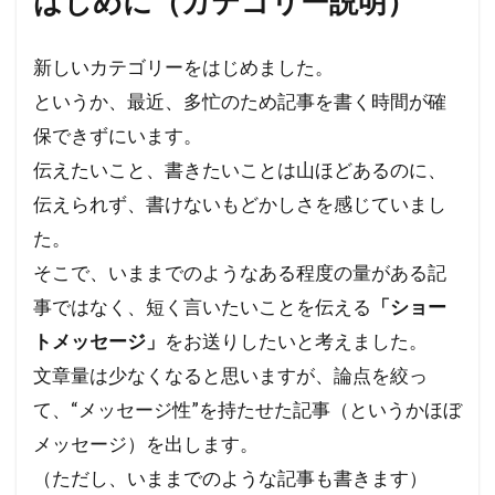
はじめに（カテゴリー説明）
厚生労働省
占領政策
南北戦争
新しいカテゴリーをはじめました。
国民の権利
国籍法
大東亜戦争
というか、最近、多忙のため記事を書く時間が確
地球環境問題
大和魂
大和心
多様化
保できずにいます。
多元文化
外国人犯罪
外国人参政権
伝えたいこと、書きたいことは山ほどあるのに、
外交問題評議会
変異種
地球統一政府
伝えられず、書けないもどかしさを感じていまし
地球温暖化
国連
地方自治法改正
た。
地方自治法
地方自治の本旨
国際連合
そこで、いままでのようなある程度の量がある記
国際法
国際問題
国際勝共連合
事ではなく、短く言いたいことを伝える
「ショー
国際ロマンス詐欺
国連憲章
日常生活
トメッセージ」
をお送りしたいと考えました。
日本神道
医者裁判
裏金
賭博
文章量は少なくなると思いますが、論点を絞っ
貴族
護憲
議会基本条例
誹謗中傷
て、“メッセージ性”を持たせた記事（というかほぼ
メッセージ）を出します。
誘拐
訪日
言論弾圧
言論の自由
（ただし、いままでのような記事も書きます）
裁判
農業
被害者の会
被害相談