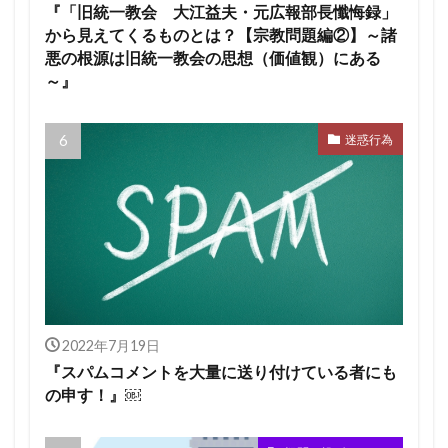
『「旧統一教会 大江益夫・元広報部長懺悔録」
から見えてくるものとは？【宗教問題編②】～諸
悪の根源は旧統一教会の思想（価値観）にある
～』
迷惑行為
2022年7月19日
『スパムコメントを大量に送り付けている者にも
の申す！』￼