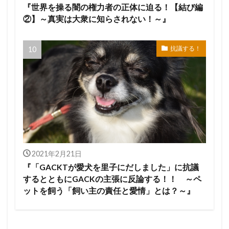
『世界を操る闇の権力者の正体に迫る！【結び編
②】～真実は大衆に知らされない！～』
抗議する！
2021年2月21日
『「GACKTが愛犬を里子にだしました」に抗議
するとともにGACKの主張に反論する！！ ～ペ
ットを飼う「飼い主の責任と愛情」とは？～』