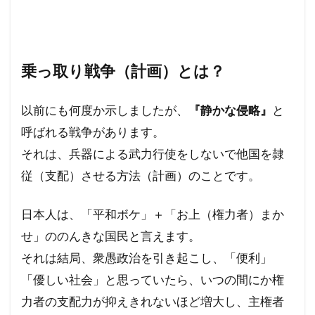
カメハメハ大王
カマラ・ハリス
オーストラリア
グローバリズム
オミクロン
エリザベス女王
乗っ取り戦争（計画）とは？
エリザベス一世
エネルギー攻撃
エシュロン
ウド・ウルフコッテ
以前にも何度か示しましたが、
『静かな侵略』
と
ウイルス学者
ウィンザー家
ウィルソン
呼ばれる戦争があります。
グローバリスト
グローバル・スタンダード
それは、兵器による武力行使をしないで他国を隷
インフォームドコンセント
従（支配）させる方法（計画）のことです。
ジョン・コールマン博士
ダイアナ妃
日本人は、「平和ボケ」＋「お上（権力者）まか
タヴィストック研究所
セシル一族
せ」ののんきな国民と言えます。
セシル・ジョン・ローズ
セシル
それは結局、衆愚政治を引き起こし、「便利」
スーパーシティ
スマートシティ
スポーツ
「優しい社会」と思っていたら、いつの間にか権
スパムコメント
ジャーナリズム
コオロギ
力者の支配力が抑えきれないほど増大し、主権者