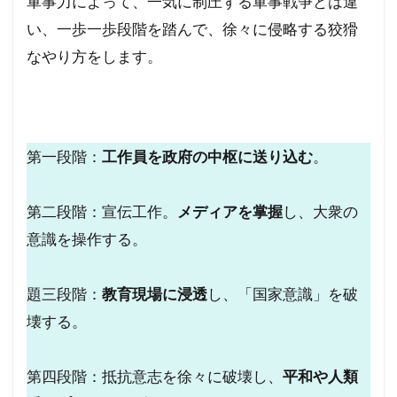
軍事力によって、一気に制圧する軍事戦争とは違
イエス・キリスト
アロハスピリット
い、一歩一歩段階を踏んで、徐々に侵略する狡猾
なやり方をします。
アルツハイマー病
アメリカ合衆国選挙
アメリカ合衆国大統領選挙
アメリカ合衆国
アジェンダ２１
WCC
あきたこまち
YouTube
XBB型
WHO脱退
WHO
第一段階：
工作員を政府の中枢に送り込む
。
WHA
WGIP
WEF
WCH
ダイナマイト
ダボス会議
動物
第二段階：宣伝工作。
メディアを掌握
し、大衆の
ロマンス詐欺
不都合な真実
意識を操作する。
一般社団法人ワクチン問題研究会
題三段階：
教育現場に浸透
し、「国家意識」を破
ヴィクトリア女王
ワン・ワールド政府
壊する。
ワクチン問題研究会
ワクチン
ローリー医師
ローマ教皇
ローマクラブ
第四段階：抵抗意志を徐々に破壊し、
平和や人類
ロックフェラー
中毒
ロシア大統領選挙