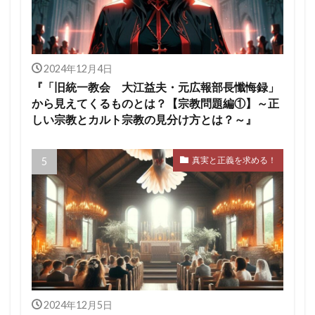
2024年12月4日
『「旧統一教会 大江益夫・元広報部長懺悔録」
から見えてくるものとは？【宗教問題編①】～正
しい宗教とカルト宗教の見分け方とは？～』
真実と正義を求める！
2024年12月5日