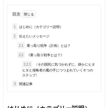
新型コロナウイルス
新世界秩序
文鮮明
目次
敵国条項
教育
政治問題
放射線育種米
放射線育種
攻略詐欺
1
はじめに（カテゴリー説明）
攻略法詐欺
悪魔崇拝
改憲草案
改憲
2
伝えたいメッセージ
撲滅
技術
戦争
憲法研究会
2.1
乗っ取り戦争（計画）とは？
憲法改正
感染症
愛国心
奇跡の薬
2.2
《乗っ取り戦争とは？》
大衆操作
日本国憲法
反日
2.2.1
〈その国民に気づかれずに、静かにヒタ
国民IDカード制度
国政統一ルール
ヒタと侵略者の魔の手につつまれていく６つの
国家的危機
国会議員
噓
嘘
ステップ〉
商品表示
合衆国憲法
台湾総統選挙
3
関連記事
反グローバリズム運動
国籍条項
反グローバリズム
反カルト法
反WHO
参政党
原理講論
原子力エネルギー