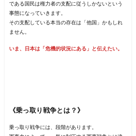
サル痘
ゴキブリ
コロナ飲み薬
である国民は権力者の支配に従うしかないという
コロナワクチン接種率
コロナワクチン接種
事態になっていきます。
コロナワクチン
コロナウイルスの正体
その支配している本当の存在は「他国」かもしれ
ません。
コミュニティノート
コシヒカリ
ウィリアム・シェイクスピア
イルミナティ
いま、日本は「危機的状況にある」と伝えたい。
ダニエル・エスチューリン
IHR改訂
RIIA
P2メーソンリー
P2
NATO
LGBT理解増進法
LGBT
KGB
JAL123便墜落事故
IMF
IHR改正案
SDGs
IDカード
GHQ
DS
DEW
CO²犯人説
COVID-19
CIA
《乗っ取り戦争とは？》
CFR
CCP
SARS-CoV-2
The Liberty
イベルメクチン
アダム・ヴァイスハウプト
乗っ取り戦争には、段階があります。
イジメ
イギリス王室
イエズス会