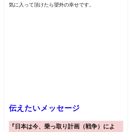
気に入って頂けたら望外の幸せです。
行方不明
英国国教会
芽胞
芸能人
芦田修正
自由
自治基本条例
超監視社会
迷惑
脱炭素
風邪
ｍRNA
５G
黒い貴族
高血圧
騎士団
食料自給率
食料安全保障
食料増産命令
食料危機
頼清徳
違法
霊感商法裁判
陰謀論
陰謀
阪神・淡路大震災
闇の権力者
闇の世界権力
鈴木義男
鈴木安蔵
遺族の会
自民党
聖公会
日米同盟
伝えたいメッセージ
死亡者数
洗脳作戦
洗脳
泣き寝入り
法律相談
法の改竄
気候変動
民進党
『日本は今、乗っ取り計画（戦争）によ
民主主義
比較民族論
検閲
湾岸戦争