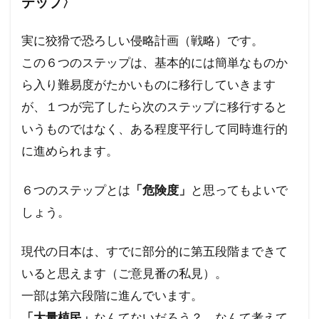
テップ〉
ハワイ州
ハワイ山火事
ハワイの歴史
ノーベル賞
ネットストーカー
実に狡猾で恐ろしい侵略計画（戦略）です。
ニュー・ワールドオーダー
ナチズム
この６つのステップは、基本的には簡単なものか
ら入り難易度がたかいものに移行していきます
ビルダーバーグ
ナチ
ナイジェリア
が、１つが完了したら次のステップに移行すると
ドラマ・映画
ドナルド・トランプ
いうものではなく、ある程度平行して同時進行的
トランプ氏
トランプ大統領
デマ
に進められます。
ディープステート論
ディープステート
ビジネス
ビル・ゲイツ
マッカーサー
６つのステップとは
「危険度」
と思ってもよいで
ホルコン制御
マウイ島火災
マウイ島
しょう。
マインド・マネージメント
現代の日本は、すでに部分的に第五段階まできて
マインドコントロール
ポツダム宣言
いると思えます（ご意見番の私見）。
ボヘミアン・クラブ
ボトックス
一部は第六段階に進んでいます。
ホルコン特許
ホルコン攻略法
ホルコン
「大量植民」
なんてないだろう？ なんて考えて