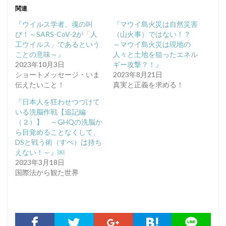
関連
『ウイルス学者、魂の叫
『マウイ島火災は自然災害
び！～SARS-CoV-2が「人
（山火事）ではない！？
工ウイルス」であるという
～マウイ島火災は現地の
ことの意味～』
人々と土地を狙ったエネル
2023年10月3日
ギー攻撃？！』
ショートメッセージ・いま
2023年8月21日
伝えたいこと！
真実と正義を求める！
『日本人を狂わせつづけて
いる洗脳作戦【追記編
（２）】 ～GHQの洗脳か
ら目覚めることなくして、
DSと戦う術（すべ）は持ち
えない！～』￼
2023年3月18日
国際法から観た世界