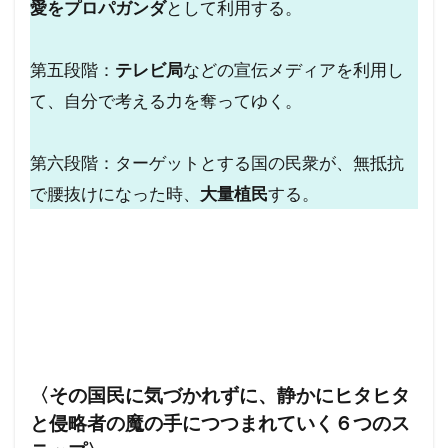
愛をプロパガンダ
として利用する。
レプリコンワクチン
リンカーン大統領
リテラシー
ラルフ・バビット
ラハイナ
第五段階：
テレビ局
などの宣伝メディアを利用し
ユーチューバー
ユダヤの王
ユダヤ
て、自分で考える力を奪ってゆく。
世界統一政府
中華民国
メッセージ
保守
努力義務
創価学会
出玉制御
第六段階：ターゲットとする国の民衆が、無抵抗
で腰抜けになった時、
大量植民
する。
冤罪
円卓会議
共産主義の戦略
共産主義
児童移民
信仰
依存症
乳幼児
住民投票条例
仏教
人道に対する罪
人身売買
人権擁護法
人工ウイルス
人口削減
事例
事件・事故
メディア
ミラボー
〈その国民に気づかれずに、静かにヒタヒタ
チャーチル
ニュルンベルク綱領
と侵略者の魔の手につつまれていく６つのス
パンデミック条約
パンデミック
パチンコ