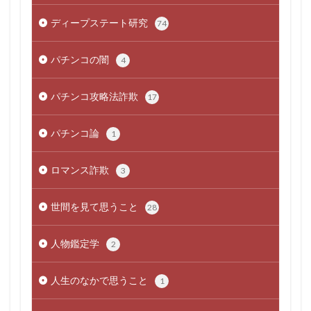
ディープステート研究
74
パチンコの闇
4
パチンコ攻略法詐欺
17
パチンコ論
1
ロマンス詐欺
3
世間を見て思うこと
28
人物鑑定学
2
人生のなかで思うこと
1