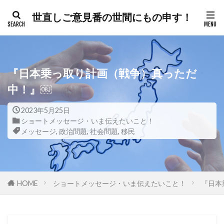
世直しご意見番の世間にもの申す！
カテゴリー
『日本乗っ取り計画（戦争）真っただ
タグ
中！』￼
300人委員会
帯状疱疹
弁護士
2023年5月25日
ショートメッセージ・いま伝えたいこと！
建築基準法
幸福実現党
年次改革要望書
メッセージ
,
政治問題
,
社会問題
,
移民
平和都市条例
平和の殿堂
平和
帰化の履歴
帰化
差別
御用専門家
岸田総理
岸信介
山火事
対外援助
HOME
ショートメッセージ・いま伝えたいこと！
『日本
定期接種
宗教
安全保障
安倍晋三
宇宙時代
役立つ知識
悪魔
天然ワクチン
攻略理論