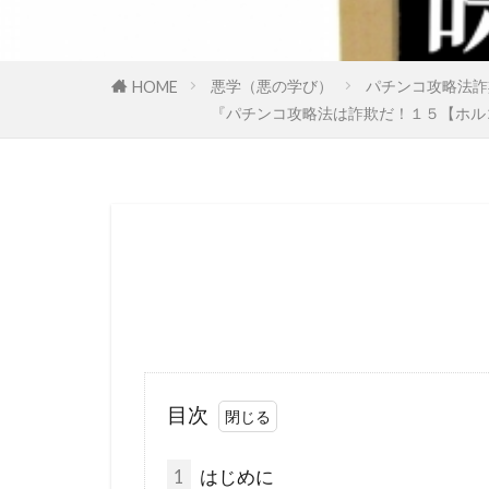
国民の権利
多元文化
悪学（悪の学び）
パチンコ攻略法詐
HOME
地球温暖化
『パチンコ攻略法は詐欺だ！１５【ホル
国際法
国
日本神道
誘拐
訪日
行方不明
超監視社会
騎士団
食
霊感商法裁判
鈴木義男
目次
洗脳作戦
民主主義
1
はじめに