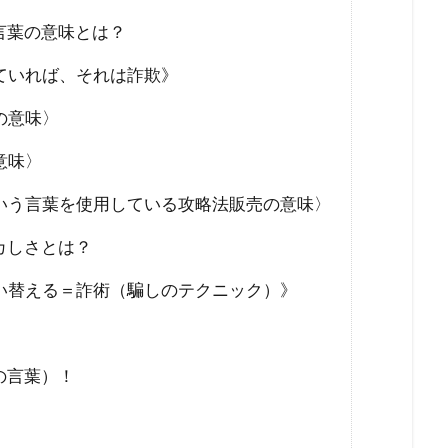
未来社会
朝鮮人
朝鮮
昆虫食
旧統一教会
言葉の意味とは？
緊急事態条項
秋接種
統一教会
経口コロナ薬
ていれば、それは詐欺》
終戦
米農家
立証責任
移民
秘密結社
福音
の意味〉
会問題
病気・医療
男系継承
生理学・医学賞
王
焚書
南アフリカ
医療
BSE
カトリック教会
意味〉
キリスト教
キックバック
カール・マルクス
カルト
いう言葉を使用している攻略法販売の意味〉
王
カマラ・ハリス
オーストラリア
グローバリズム
カしさとは？
王
エリザベス一世
エネルギー攻撃
エシュロン
ウ
い替える＝詐術（騙しのテクニック）》
ウィンザー家
ウィルソン
グローバリスト
スタンダード
インフォームドコンセント
ジョン・コールマン
タヴィストック研究所
セシル一族
セシル・ジョン・ロー
の言葉）！
ィ
スマートシティ
スポーツ
スパムコメント
ジャ
サル痘
ゴキブリ
コロナ飲み薬
コロナワクチン接種率