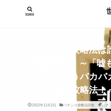
タグ
300人委員会
平和都市条例
岸田総理
『パチンコ攻略法は
安倍晋三
新型コロナウ
攻略編５】 ～「嘘
放射線育種米
る」、というバカバ
撲滅
技術
大衆操作
るホルコン攻略法！
国会議員
反グローバリ
2022年12月2日
パチンコ攻略法詐欺
パチ
参政党
原