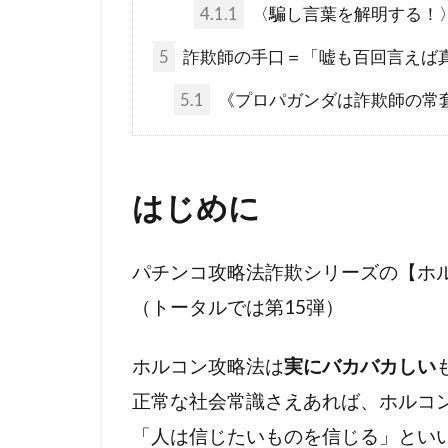
コロナワクチ
4.1.1
〈騙し言葉を解明する！
コシヒカリ
5
詐欺師の手口＝「嘘も百回言えば
IHR改訂
5.1
《プロパガンダは詐欺師の常
KGB
JA
DS
DEW
The Liberty
はじめに
イエズス会
アメリカ合衆
パチンコ攻略法詐欺シリーズの【ホ
WCC
あ
（トータルでは第15弾）
WGIP
W
不都合な真実
ホルコン攻略法は
実にバカバカしい
ワクチン問題
正常な社会常識さえあれば、ホルコ
ロックフェラ
「人は信じたいものを信じる」とい