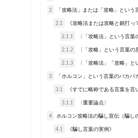
未来都市
2
「攻略法」または「攻略」という
火星移住計画
2.1
《攻略法または攻略と銘打っ
終戦の日
2.1.1
〈「攻略法」という言葉
禁パチ
社
特別公務員
2.1.2
〈「攻略」という言葉の
ギャンブル
2.1.3
〈「攻略法」「攻略」と
カメハメハ大
3
「ホルコン」という言葉のバカバ
エリザベス女
3.1
《すでに略称である言葉を言
ウイルス学者
グローバル・
3.1.1
〈重要論点〉
ダイアナ妃
4
ホルコン攻略法の騙し宣伝（騙し
スーパーシテ
4.1
《騙し言葉の実例》
コオロギ