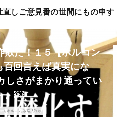
世直しご意見番の世間にもの申す
帯状疱疹
弁護士
建築基準法
幸福実現党
年
平和の殿堂
平和
帰化の履歴
帰化
差別
岸信介
山火事
対外援助
定期接種
宗教
安
詐欺だ！１５【ホルコン
宇宙時代
役立つ知識
悪魔
天然ワクチン
攻略理
イルス
新世界秩序
文鮮明
敵国条項
教育
政
も百回言えば真実にな
放射線育種
攻略詐欺
攻略法詐欺
悪魔崇拝
カしさがまかり通ってい
戦争
憲法研究会
憲法改正
感染症
愛国心
日本国憲法
反日
国民IDカード制度
国政統一ルール
～』￼
噓
嘘
商品表示
合衆国憲法
台湾総統選挙
ズム運動
国籍条項
反グローバリズム
反カルト法
ンコ
,
ホルコン
,
攻略法詐欺
理講論
原子力エネルギー
厚生労働省
占領政策