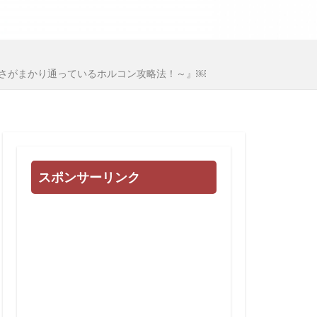
心
多様化
地球統一政府
国際連合
さがまかり通っているホルコン攻略法！～』￼
日常生活
例
誹謗中傷
会
被害相談
治基本条例
スポンサーリンク
高血圧
頼清徳
違法
闇の世界権力
死亡者数
民進党
東インド会社