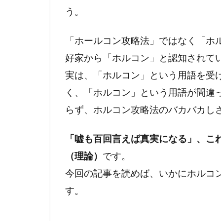
リテラシー
う。
世界統一政府
冤罪
円卓
「ホールコン攻略法」ではなく「ホ
乳幼児
住
好家から「ホルコン」と認知されて
人工ウイルス
実は、「ホルコン」という用語を受
ニュルンベル
く、「ホルコン」という用語が間違
ハワイ山火事
らず、ホルコン攻略法のバカバカし
ニュー・ワー
ドラマ・映画
「嘘も百回言えば真実になる」、こ
ディープステ
（理論）
です。
ホルコン制御
今回の記事を読めば、いかにホルコ
マインドコン
す。
ホルコン特許
ヘルシンキ宣