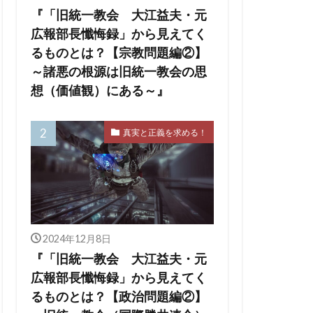
の王
ユダヤ
『「旧統一教会 大江益夫・元
会
出玉制御
広報部長懺悔録」から見えてく
依存症
るものとは？【宗教問題編②】
～諸悪の根源は旧統一教会の思
擁護法
想（価値観）にある～』
ー
チャーチル
ハワイ州
真実と正義を求める！
ジェリア
デマ
マッカーサー
2024年12月8日
『「旧統一教会 大江益夫・元
広報部長懺悔録」から見えてく
るものとは？【政治問題編②】
オン