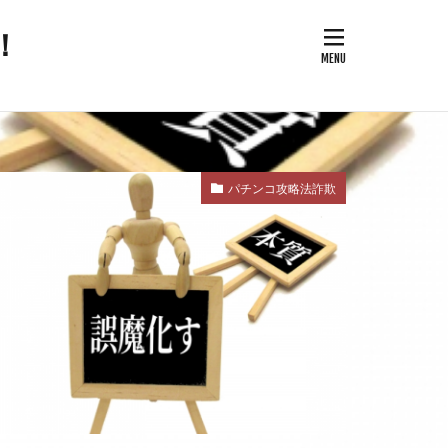
！
次改革要望書
御用専門家
全保障
パチンコ攻略法詐欺
論
治問題
改憲草案
改憲
奇跡の薬
国家的危機
反WHO
南北戦争