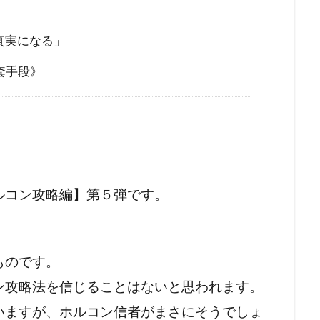
ン接種
コロナワクチン
コロナウイルスの正体
コミュニ
〉
ウィリアム・シェイクスピア
イルミナティ
ダニエル・エ
真実になる」
RIIA
P2メーソンリー
P2
NATO
LGBT理解増進
套手段》
L123便墜落事故
IMF
IHR改正案
SDGs
IDカード
CO²犯人説
COVID-19
CIA
CFR
CCP
イベルメクチン
アダム・ヴァイスハウプト
イジメ
イエス・キリスト
アロハスピリット
アルツハイマー病
国選挙
アメリカ合衆国大統領選挙
アメリカ合衆国
アジ
ルコン攻略編】第５弾です。
きたこまち
YouTube
XBB型
WHO脱退
WHO
EF
WCH
ダイナマイト
ダボス会議
動物
ロ
一般社団法人ワクチン問題研究会
ヴィクトリア女王
ワ
ものです。
研究会
ワクチン
ローリー医師
ローマ教皇
ローマ
ン攻略法を信じることはないと思われます。
ー
中毒
ロシア大統領選挙
レプリコンワクチン
リ
いますが、ホルコン信者がまさにそうでしょ