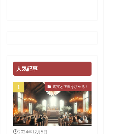
ティノート
スチューリン
法
LGBT
GHQ
SARS-CoV-2
イギリス王室
人気記事
ェンダ２１
WHA
真実と正義を求める！
マンス詐欺
ン・ワールド政府
クラブ
ンカーン大統領
2024年12月5日