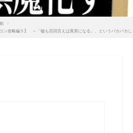
国籍法
大東亜戦争
地球環境問題
大和魂
大和
外国人犯罪
外国人参政権
外交問題評議会
変異種
欺
国連
地方自治法改正
地方自治法
地方自治の本旨
コン攻略編５】 ～「嘘も百回言えば真実になる」、というバカバカし
際問題
国際勝共連合
国際ロマンス詐欺
国連憲章
医者裁判
裏金
賭博
貴族
護憲
議会基本条
言論弾圧
言論の自由
裁判
農業
被害者の
英国国教会
芽胞
芸能人
芦田修正
自由
自
迷惑
脱炭素
風邪
ｍRNA
５G
黒い貴族
料自給率
食料安全保障
食料増産命令
食料危機
陰謀論
陰謀
阪神・淡路大震災
闇の権力者
鈴木安蔵
遺族の会
自民党
聖公会
日米同盟
洗脳
泣き寝入り
法律相談
法の改竄
気候変動
比較民族論
検閲
湾岸戦争
核の傘
東京裁判