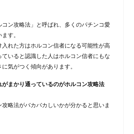
ラルフ・バビット
ラハイナ
ユーチューバー
ユダヤ
中華民国
メッセージ
保守
努力義務
創価学
会議
共産主義の戦略
共産主義
児童移民
信仰
ルコン攻略法」と呼ばれ、多くのパチンコ愛
民投票条例
仏教
人道に対する罪
人身売買
人権
います。
人口削減
事例
事件・事故
メディア
ミラボ
け入れた方はホルコン信者になる可能性が高
ク綱領
パンデミック条約
パンデミック
パチンコ
っていると認識した人はホルコン信者にもな
ハワイの歴史
ノーベル賞
ネットストーカー
さに気がつく傾向があります。
ルドオーダー
ナチズム
ビルダーバーグ
ナチ
ナイ
ドナルド・トランプ
トランプ氏
トランプ大統領
れがまかり通っているのがホルコン攻略法
ート論
ディープステート
ビジネス
ビル・ゲイツ
マウイ島火災
マウイ島
マインド・マネージメント
ン攻略法がバカバカしいかが分かると思いま
トロール
ポツダム宣言
ボヘミアン・クラブ
ボトックス
ホルコン攻略法
ホルコン
フランス革命
ペット
言
プロパガンダ２
プロパガンダ
プリオン病
プリ