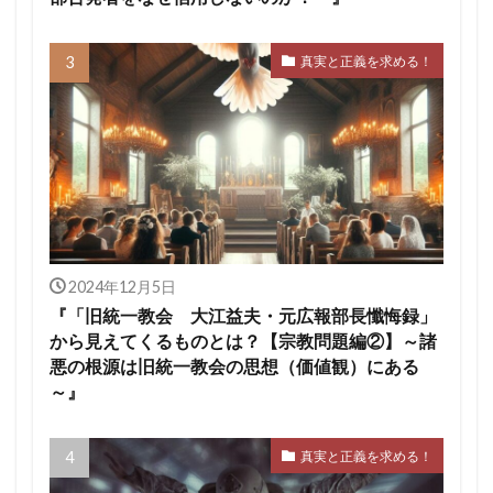
真実と正義を求める！
2024年12月5日
『「旧統一教会 大江益夫・元広報部長懺悔録」
から見えてくるものとは？【宗教問題編②】～諸
悪の根源は旧統一教会の思想（価値観）にある
～』
真実と正義を求める！