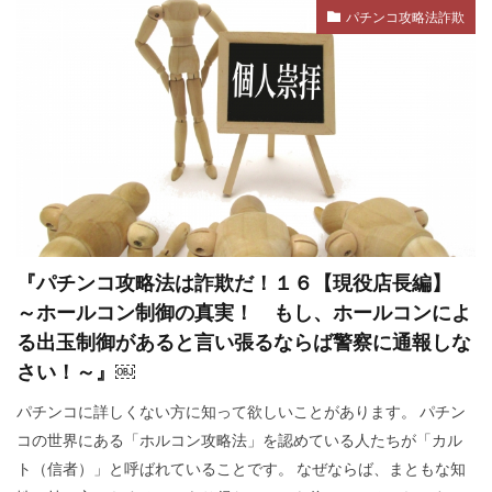
パチンコ攻略法詐欺
厚生労働省
占領政策
南北戦争
国民の権利
国籍法
大東亜戦争
地球環境問題
大和魂
大和心
多様化
多元文化
外国人犯罪
外国人参政権
外交問題評議会
変異種
地球統一政府
地球温暖化
国連
地方自治法改正
地方自治法
地方自治の本旨
国際連合
『パチンコ攻略法は詐欺だ！１６【現役店長編】
国際法
国際問題
国際勝共連合
～ホールコン制御の真実！ もし、ホールコンによ
国際ロマンス詐欺
国連憲章
日常生活
る出玉制御があると言い張るならば警察に通報しな
日本神道
医者裁判
裏金
賭博
さい！～』￼
貴族
護憲
議会基本条例
誹謗中傷
パチンコに詳しくない方に知って欲しいことがあります。 パチン
誘拐
訪日
言論弾圧
言論の自由
コの世界にある「ホルコン攻略法」を認めている人たちが「カル
ト（信者）」と呼ばれていることです。 なぜならば、まともな知
裁判
農業
被害者の会
被害相談