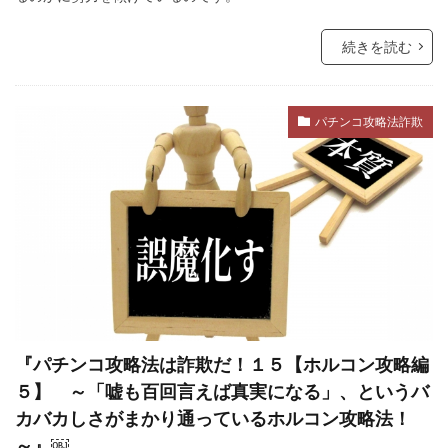
サル痘
ゴキブリ
コロナ飲み薬
コロナワクチン接種率
コロナワクチン接種
続きを読む
コロナワクチン
コロナウイルスの正体
コミュニティノート
コシヒカリ
パチンコ攻略法詐欺
ウィリアム・シェイクスピア
イルミナティ
ダニエル・エスチューリン
IHR改訂
RIIA
P2メーソンリー
P2
NATO
LGBT理解増進法
LGBT
KGB
JAL123便墜落事故
IMF
IHR改正案
SDGs
IDカード
GHQ
DS
DEW
CO²犯人説
COVID-19
CIA
『パチンコ攻略法は詐欺だ！１５【ホルコン攻略編
CFR
CCP
SARS-CoV-2
The Liberty
５】 ～「嘘も百回言えば真実になる」、というバ
イベルメクチン
アダム・ヴァイスハウプト
カバカしさがまかり通っているホルコン攻略法！
～』￼
イジメ
イギリス王室
イエズス会