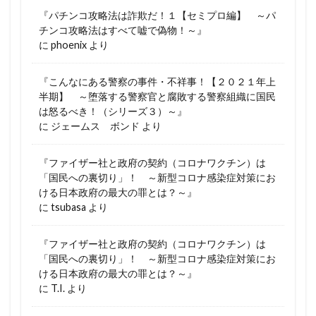
『パチンコ攻略法は詐欺だ！１【セミプロ編】 ～パ
チンコ攻略法はすべて嘘で偽物！～』
に
phoenix
より
『こんなにある警察の事件・不祥事！【２０２１年上
半期】 ～堕落する警察官と腐敗する警察組織に国民
は怒るべき！（シリーズ３）～』
に
ジェームス ボンド
より
『ファイザー社と政府の契約（コロナワクチン）は
「国民への裏切り」！ ～新型コロナ感染症対策にお
ける日本政府の最大の罪とは？～』
に
tsubasa
より
『ファイザー社と政府の契約（コロナワクチン）は
「国民への裏切り」！ ～新型コロナ感染症対策にお
ける日本政府の最大の罪とは？～』
に
T.I.
より