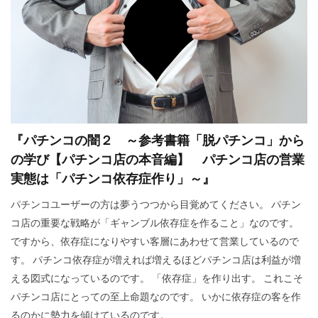
カメハメハ大王
カマラ・ハリス
オーストラリア
グローバリズム
オミクロン
エリザベス女王
エリザベス一世
エネルギー攻撃
エシュロン
ウド・ウルフコッテ
ウイルス学者
ウィンザー家
ウィルソン
『パチンコの闇２ ～参考書籍「脱パチンコ」から
グローバリスト
グローバル・スタンダード
の学び【パチンコ店の本音編】 パチンコ店の営業
インフォームドコンセント
実態は「パチンコ依存症作り」～』
ジョン・コールマン博士
ダイアナ妃
パチンコユーザーの方は夢うつつから目覚めてください。 パチン
コ店の重要な戦略が「ギャンブル依存症を作ること」なのです。
タヴィストック研究所
セシル一族
ですから、依存症になりやすい客層にあわせて営業しているので
セシル・ジョン・ローズ
セシル
す。 パチンコ依存症が増えれば増えるほどパチンコ店は利益が増
スーパーシティ
スマートシティ
スポーツ
える図式になっているのです。 「依存症」を作り出す。 これこそ
スパムコメント
ジャーナリズム
コオロギ
パチンコ店にとっての至上命題なのです。 いかに依存症の客を作
るのかに勢力を傾けているのです。