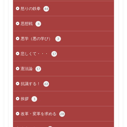
怒りの鉄拳
44
思想戦
4
悪学（悪の学び）
3
悲しくて・・・
17
憲法論
17
抗議する！
63
挨拶
1
改革・変革を求める
28