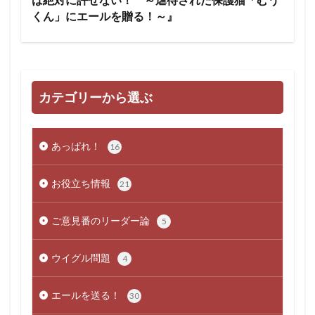
は絶対に許せない！ ～虐待された保護猫「むう
くん」にエールを贈る！～』
カテゴリーから選ぶ
あっぱれ！
16
お役立ち情報
21
ご意見番のリーダー論
5
ウイグル問題
4
エールを送る！
30