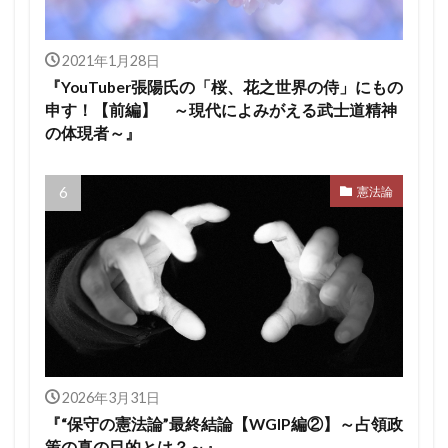
2021年1月28日
『YouTuber張陽氏の「桜、花之世界の侍」にもの
申す！【前編】 ～現代によみがえる武士道精神
の体現者～』
憲法論
2026年3月31日
『“保守の憲法論”最終結論【WGIP編②】～占領政
策の真の目的とは？～』