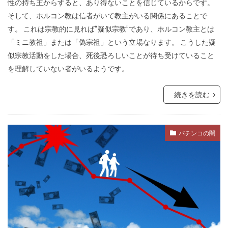
性の持ち主からすると、あり得ないことを信じているからです。
行方不明
英国国教会
芽胞
芸能人
そして、ホルコン教は信者がいて教主がいる関係にあることで
芦田修正
自由
自治基本条例
す。 これは宗教的に見れば“疑似宗教”であり、ホルコン教主とは
「ミニ教祖」または「偽宗祖」という立場なります。 こうした疑
超監視社会
迷惑
脱炭素
風邪
似宗教活動をした場合、死後恐ろしいことが待ち受けていること
ｍRNA
５G
黒い貴族
高血圧
を理解していない者がいるようです。
騎士団
食料自給率
食料安全保障
続きを読む
食料増産命令
食料危機
頼清徳
違法
霊感商法裁判
陰謀論
陰謀
阪神・淡路大震災
闇の権力者
パチンコの闇
闇の世界権力
鈴木義男
鈴木安蔵
遺族の会
自民党
聖公会
日米同盟
死亡者数
洗脳作戦
洗脳
泣き寝入り
法律相談
法の改竄
気候変動
民進党
民主主義
比較民族論
検閲
湾岸戦争