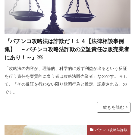
レプリコンワクチン
リンカーン大統領
リテラシー
ラルフ・バビット
ラハイナ
ユーチューバー
ユダヤの王
ユダヤ
世界統一政府
中華民国
メッセージ
『パチンコ攻略法は詐欺だ！１４【法律相談事例
保守
努力義務
創価学会
出玉制御
集】 ～パチンコ攻略法詐欺の立証責任は販売業者
にあり！～』￼
冤罪
円卓会議
共産主義の戦略
「攻略法の内容が、理論的、科学的に必ず利益が出るという反証
共産主義
児童移民
信仰
依存症
を行う責任を実質的に負う者は攻略法販売業者」なのです。 そし
乳幼児
住民投票条例
仏教
て、「その反証を行わない限り欺罔行為と推定、認定される」の
人道に対する罪
人身売買
人権擁護法
です。
人工ウイルス
人口削減
事例
続きを読む
事件・事故
メディア
ミラボー
チャーチル
ニュルンベルク綱領
パンデミック条約
パンデミック
パチンコ
パチンコ攻略法詐欺