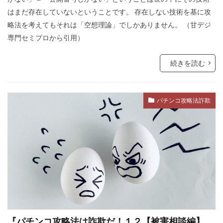
フランス革命
ペット
ヘルシンキ宣言
はまだ存在していないということです。 存在しない技術を基に攻
プロパガンダ２
プロパガンダ
プリオン病
略法を考えてもそれは「空想理論」でしかありません。 （甘デジ
専門セミプロから引用）
プリオン
プランデミック
フリーメーソンリー
フリーメーソン
続きを読む
フリーメイソン
ｍRNAワクチン
パチンコ攻略法詐欺
検索
『パチンコ攻略法は詐欺だ！１２【被害相談編】