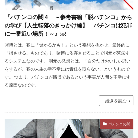
核の傘
東京裁判
東インド会社
未来都市
未来社会
朝鮮人
朝鮮
『パチンコの闇４ ～参考書籍「脱パチンコ」から
の学び【人生転落のきっかけ編】 パチンコは犯罪
昆虫食
旧統一教会
温暖化
に一番近い場所！～』￼
火星移住計画
緊急事態条項
秋接種
賭博とは、客に「儲かるかも！」という妄想を抱かせ、最終的に
統一教会
経口コロナ薬
終戦記念日
「損させる」ものであり、賭博に依存させることで胴元が繁栄す
終戦の日
終戦
米農家
立証責任
るシステムなのです。 胴元の発想とは、「自分だけおいしい思い
移民
秘密結社
福音派
災害
をするが、客の人生の幸不幸には責任を取らない」というもので
す。 つまり、パチンコが賭博であるという事実が人間を不幸にす
禁パチ
社会問題
病気・医療
る原因なのです。
男系継承
生理学・医学賞
王族
犬猫
特別公務員
焚書
南アフリカ
医療
続きを読む
BSE
カトリック教会
グノーシス主義
ギャンブル
キリスト教
キックバック
パチンコの闇
カール・マルクス
カルト宗教
カルト