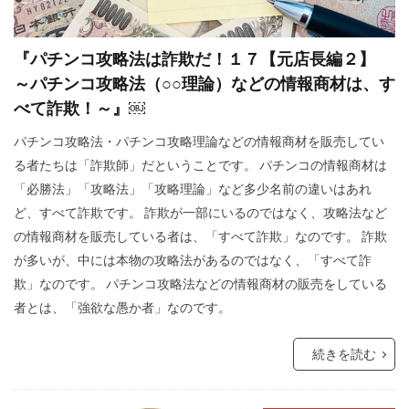
新型コロナウイルス
新世界秩序
文鮮明
『パチンコ攻略法は詐欺だ！１７【元店長編２】
敵国条項
教育
政治問題
～パチンコ攻略法（○○理論）などの情報商材は、す
放射線育種米
放射線育種
攻略詐欺
べて詐欺！～』￼
攻略法詐欺
悪魔崇拝
改憲草案
改憲
パチンコ攻略法・パチンコ攻略理論などの情報商材を販売してい
撲滅
技術
戦争
憲法研究会
る者たちは「詐欺師」だということです。 パチンコの情報商材は
憲法改正
感染症
愛国心
奇跡の薬
「必勝法」「攻略法」「攻略理論」など多少名前の違いはあれ
ど、すべて詐欺です。 詐欺が一部にいるのではなく、攻略法など
大衆操作
日本国憲法
反日
の情報商材を販売している者は、「すべて詐欺」なのです。 詐欺
国民IDカード制度
国政統一ルール
が多いが、中には本物の攻略法があるのではなく、「すべて詐
国家的危機
国会議員
噓
嘘
欺」なのです。 パチンコ攻略法などの情報商材の販売をしている
者とは、「強欲な愚か者」なのです。
商品表示
合衆国憲法
台湾総統選挙
反グローバリズム運動
国籍条項
続きを読む
反グローバリズム
反カルト法
反WHO
参政党
原理講論
原子力エネルギー