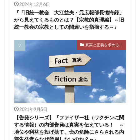
2024年12月6日
『「旧統一教会 大江益夫・元広報部長懺悔録」
から見えてくるものとは？【宗教的真理編】～旧
統一教会の宗教としての間違いを指摘する～』
真実と正義を求める！
2021年9月5日
【告発シリーズ】『ファイザー社（ワクチンに関
する情報）の内部告発は真実を伝えている！ ～
地位や利益を投げ捨て、命の危険にさらされる内
部告発者をなぜ信用しないのか？～』