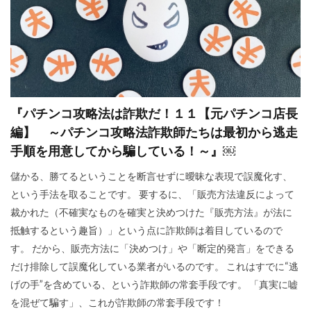
『パチンコ攻略法は詐欺だ！１１【元パチンコ店長
編】 ～パチンコ攻略法詐欺師たちは最初から逃走
手順を用意してから騙している！～』￼
儲かる、勝てるということを断言せずに曖昧な表現で誤魔化す、
という手法を取ることです。 要するに、「販売方法違反によって
裁かれた（不確実なものを確実と決めつけた『販売方法』が法に
抵触するという趣旨）」という点に詐欺師は着目しているので
す。 だから、販売方法に「決めつけ」や「断定的発言」をできる
だけ排除して誤魔化している業者がいるのです。 これはすでに“逃
げの手”を含めている、という詐欺師の常套手段です。 「真実に嘘
を混ぜて騙す」、これが詐欺師の常套手段です！