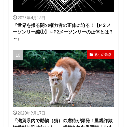
2025年4月13日
『世界を操る闇の権力者の正体に迫る！【P２メ
ーソンリー編①】～P2メーソンリーの正体とは？
～』
怒りの鉄拳
2020年9月17日
『滋賀県内で動物（猫）の虐待が頻発！里親詐欺