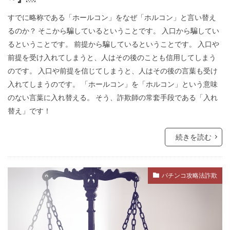
イエス・キリスト
アロハスピリット
すでに略称である「ホールコン」をなぜ「ホルコン」と言い替え
るのか？ そこから騙しているということです。 入口から騙してい
アルツハイマー病
アメリカ合衆国選挙
るということです。 前提から騙しているということです。 入口や
アメリカ合衆国大統領選挙
アメリカ合衆国
前提を受け入れてしまうと、人はその後のことも信用してしまう
アジェンダ２１
WCC
あきたこまち
のです。 入口や前提を信じてしまうと、人はその後の言葉も受け
入れてしまうのです。 「ホールコン」を「ホルコン」という意味
YouTube
XBB型
WHO脱退
WHO
のない言葉に入れ替える。 そう、詐欺師の常套手段である「入れ
WHA
WGIP
WEF
WCH
替え」です！
ダイナマイト
ダボス会議
動物
続きを読む
ロマンス詐欺
不都合な真実
一般社団法人ワクチン問題研究会
ヴィクトリア女王
ワン・ワールド政府
パチンコ攻略法詐欺
ワクチン問題研究会
ワクチン
ローリー医師
ローマ教皇
ローマクラブ
ロックフェラー
中毒
ロシア大統領選挙