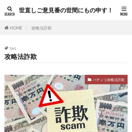
世直しご意見番の世間にもの申す！
カテゴリー
HOME
攻略法詐欺
TAG
タグ
攻略法詐欺
300人委員会
帯状疱疹
弁護士
建築基準法
幸福実現党
年次改革要望書
パチンコ攻略法詐欺
平和都市条例
平和の殿堂
平和
帰化の履歴
帰化
差別
御用専門家
岸田総理
岸信介
山火事
対外援助
定期接種
宗教
安全保障
安倍晋三
宇宙時代
役立つ知識
悪魔
天然ワクチン
攻略理論