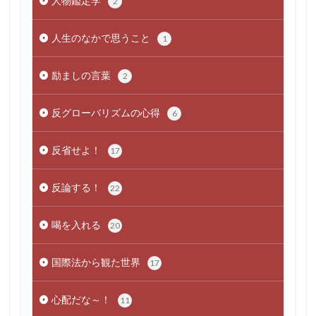
人物鑑定学
2
人生のなかで思うこと
1
励ましの言葉
2
反グローバリズムの心得
6
反省せよ！
17
反論する！
22
喝を入れる
20
国際法から観た世界
17
心配だな～！
11