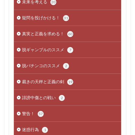
未来を考える
20
疑問を投げかける！
31
真実と正義を求める！
60
脱ギャンブルのススメ
7
脱パチンコのススメ
2
裁きの天秤と正義の剣
19
誹謗中傷との戦い
2
警告！
57
迷惑行為
1