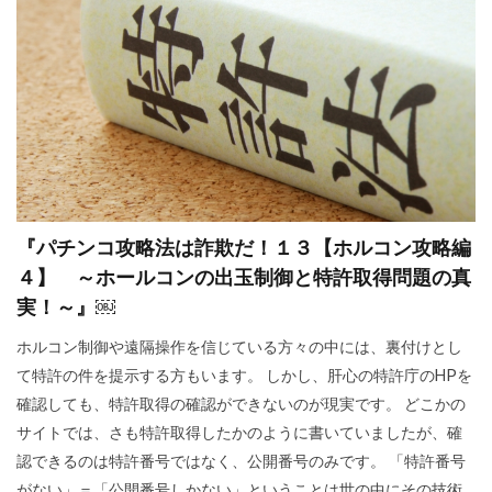
ハワイ州
ハワイ山火事
ハワイの歴史
ノーベル賞
ネットストーカー
ニュー・ワールドオーダー
ナチズム
ビルダーバーグ
ナチ
ナイジェリア
ドラマ・映画
ドナルド・トランプ
トランプ氏
トランプ大統領
デマ
ディープステート論
ディープステート
『パチンコ攻略法は詐欺だ！１３【ホルコン攻略編
４】 ～ホールコンの出玉制御と特許取得問題の真
ビジネス
ビル・ゲイツ
マッカーサー
実！～』￼
ホルコン制御
マウイ島火災
マウイ島
ホルコン制御や遠隔操作を信じている方々の中には、裏付けとし
マインド・マネージメント
て特許の件を提示する方もいます。 しかし、肝心の特許庁のHPを
マインドコントロール
ポツダム宣言
確認しても、特許取得の確認ができないのが現実です。 どこかの
ボヘミアン・クラブ
ボトックス
サイトでは、さも特許取得したかのように書いていましたが、確
認できるのは特許番号ではなく、公開番号のみです。 「特許番号
ホルコン特許
ホルコン攻略法
ホルコン
がない」＝「公開番号しかない」ということは世の中にその技術